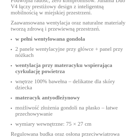
Podwójna radość, zero kompromisów. Junama Duo
V4 łączy prestiżowy design z inteligentną
mobilnością w miejskiej przestrzeni.
Zaawansowana wentylacja oraz naturalne materiały
tworzą zdrową i przewiewną przestrzeń.
w pełni wentylowana gondola
2 panele wentylacyjne przy główce + panel przy
nóżkach
wentylacja przy materacyku wspierająca
cyrkulację powietrza
wnętrze 100% bawełna – delikatne dla skóry
dziecka
materacyk antyodleżynowy
możliwość złożenia gondoli na płasko – łatwe
przechowywanie
wymiary wewnętrzne: 75 × 27 cm
Regulowana budka oraz osłona przeciwwiatrowa