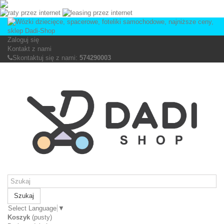
Zaloguj się
Kontakt z nami
Skontaktuj się z nami:
574290003
Szukaj
Select Language
▼
Koszyk
(pusty)