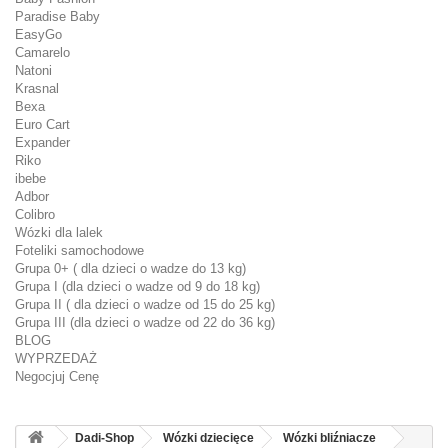
Paradise Baby
EasyGo
Camarelo
Natoni
Krasnal
Bexa
Euro Cart
Expander
Riko
ibebe
Adbor
Colibro
Wózki dla lalek
Foteliki samochodowe
Grupa 0+ ( dla dzieci o wadze do 13 kg)
Grupa I (dla dzieci o wadze od 9 do 18 kg)
Grupa II ( dla dzieci o wadze od 15 do 25 kg)
Grupa III (dla dzieci o wadze od 22 do 36 kg)
BLOG
WYPRZEDAŻ
Negocjuj Cenę
Dadi-Shop
Wózki dziecięce
Wózki bliźniacze