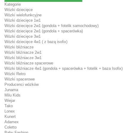
Kategorie
Wózki dziecięce
Wózki wielofunkcyjne
Wózki dziecięce 1w1
Wózki dziecięce 2w1 (gondola + fotelik samochodowy)
Wózki dziecięce 2w1 (gondola + spacerówka)
Wózki dziecięce 3w1
Wózki dziecięce 4w1 ( z bazą isofix)
Wózki bliźniacze
Wózki bliźniacze 2w1
Wózki bliźniacze 3w1
Wózki bliźniacze spacerowe
Wózki bliźniacze 4w1 (gondola + spacerówka + fotelik + baza Isofix)
Wózki Retro
Wózki spacerowe
Producenci wózków
Junama
Milu Kids
Wiejar
Tako
Lonex
Kunert
Adamex
Coletto
Baby Fashion