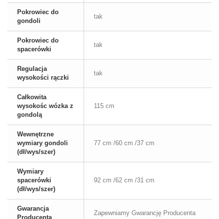
Pokrowiec do
tak
gondoli
Pokrowiec do
tak
spacerówki
Regulacja
tak
wysokości rączki
Całkowita
wysokośc wózka z
115 cm
gondolą
Wewnętrzne
wymiary gondoli
77 cm /60 cm /37 cm
(dł/wys/szer)
Wymiary
spacerówki
92 cm /62 cm /31 cm
(dł/wys/szer)
Gwarancja
Zapewniamy Gwarancję Producenta
Producenta