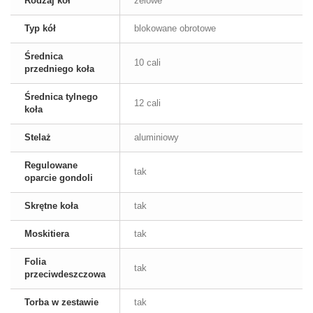
Rodzaj kół
żelowe
Typ kół
blokowane obrotowe
Średnica
10 cali
przedniego koła
Średnica tylnego
12 cali
koła
Stelaż
aluminiowy
Regulowane
tak
oparcie gondoli
Skrętne koła
tak
Moskitiera
tak
Folia
tak
przeciwdeszczowa
Torba w zestawie
tak