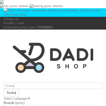
Zaloguj się
Kontakt z nami
Skontaktuj się z nami:
574290003
Szukaj
Select Language
▼
Koszyk
(pusty)