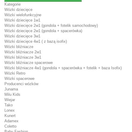
Kategorie
Wózki dziecięce
Wózki wielofunkcyjne
Wózki dziecięce 1w1
Wózki dziecięce 2w1 (gondola + fotelik samochodowy)
Wózki dziecięce 2w1 (gondola + spacerówka)
Wózki dziecięce 3w1
Wózki dziecięce 4w1 ( z bazą isofix)
Wózki bliźniacze
Wózki bliźniacze 2w1
Wózki bliźniacze 3w1
Wózki bliźniacze spacerowe
Wózki bliźniacze 4w1 (gondola + spacerówka + fotelik + baza Isofix)
Wózki Retro
Wózki spacerowe
Producenci wózków
Junama
Milu Kids
Wiejar
Tako
Lonex
Kunert
Adamex
Coletto
Baby Fashion