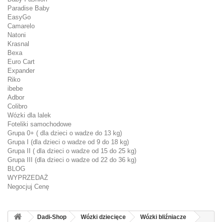
Paradise Baby
EasyGo
Camarelo
Natoni
Krasnal
Bexa
Euro Cart
Expander
Riko
ibebe
Adbor
Colibro
Wózki dla lalek
Foteliki samochodowe
Grupa 0+ ( dla dzieci o wadze do 13 kg)
Grupa I (dla dzieci o wadze od 9 do 18 kg)
Grupa II ( dla dzieci o wadze od 15 do 25 kg)
Grupa III (dla dzieci o wadze od 22 do 36 kg)
BLOG
WYPRZEDAŻ
Negocjuj Cenę
Dadi-Shop
Wózki dziecięce
Wózki bliźniacze