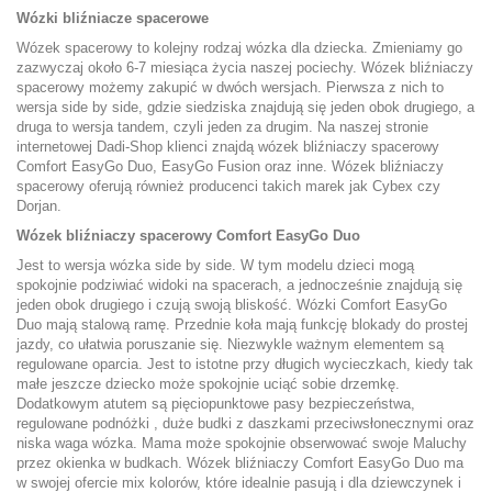
Wózki bliźniacze spacerowe
Wózek spacerowy to kolejny rodzaj wózka dla dziecka. Zmieniamy go
zazwyczaj około 6-7 miesiąca życia naszej pociechy. Wózek bliźniaczy
spacerowy możemy zakupić w dwóch wersjach. Pierwsza z nich to
wersja side by side, gdzie siedziska znajdują się jeden obok drugiego, a
druga to wersja tandem, czyli jeden za drugim. Na naszej stronie
internetowej Dadi-Shop klienci znajdą wózek bliźniaczy spacerowy
Comfort EasyGo Duo, EasyGo Fusion oraz inne. Wózek bliźniaczy
spacerowy oferują również producenci takich marek jak Cybex czy
Dorjan.
Wózek bliźniaczy spacerowy
Comfort EasyGo
Duo
Jest to wersja wózka side by side. W tym modelu dzieci mogą
spokojnie podziwiać widoki na spacerach, a jednocześnie znajdują się
jeden obok drugiego i czują swoją bliskość. Wózki Comfort EasyGo
Duo mają stalową ramę. Przednie koła mają funkcję blokady do prostej
jazdy, co ułatwia poruszanie się. Niezwykle ważnym elementem są
regulowane oparcia. Jest to istotne przy długich wycieczkach, kiedy tak
małe jeszcze dziecko może spokojnie uciąć sobie drzemkę.
Dodatkowym atutem są pięciopunktowe pasy bezpieczeństwa,
regulowane podnóżki , duże budki z daszkami przeciwsłonecznymi oraz
niska waga wózka. Mama może spokojnie obserwować swoje Maluchy
przez okienka w budkach. Wózek bliźniaczy Comfort EasyGo Duo ma
w swojej ofercie mix kolorów, które idealnie pasują i dla dziewczynek i