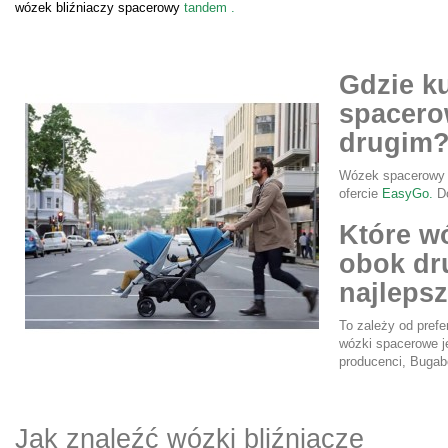
wózek bliźniaczy spacerowy
tandem
.
Gdzie k
spacero
drugim
Wózek spacerowy b
ofercie
EasyGo.
Do
Które wó
obok dr
najleps
To zależy od prefe
wózki spacerowe j
producenci, Buga
Jak znaleźć wózki bliźniacze