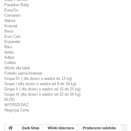
Paradise Baby
EasyGo
Camarelo
Natoni
Krasnal
Bexa
Euro Cart
Expander
Riko
ibebe
Adbor
Colibro
Wózki dla lalek
Foteliki samochodowe
Grupa 0+ ( dla dzieci o wadze do 13 kg)
Grupa I (dla dzieci o wadze od 9 do 18 kg)
Grupa II ( dla dzieci o wadze od 15 do 25 kg)
Grupa III (dla dzieci o wadze od 22 do 36 kg)
BLOG
WYPRZEDAŻ
Negocjuj Cenę
Dadi-Shop
Wózki dziecięce
Producenci wózków