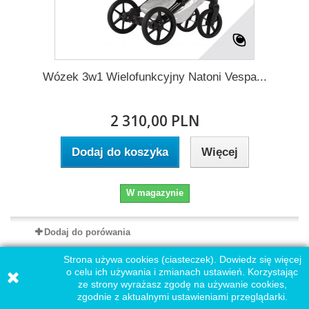
Wózek 3w1 Wielofunkcyjny Natoni Vespa...
2 310,00 PLN
Dodaj do koszyka
Więcej
W magazynie
Dodaj do porówania
Strona używa cookies (ciasteczek). Dowiedz się więcej
o celu ich używania i zmianach ustawień. Korzystając
ze strony wyrażasz zgodę na używanie cookies,
zgodnie z aktualnymi ustawieniami przeglądarki.