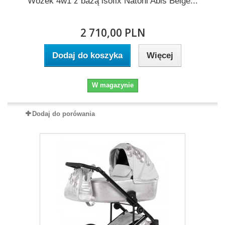
Wózek 4w1 z bazą isofix Natoni Abis Beige...
2 710,00 PLN
Dodaj do koszyka
Więcej
W magazynie
Dodaj do porówania