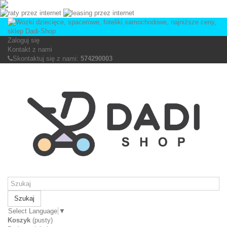
Zaloguj się
Kontakt z nami
Skontaktuj się z nami:
574290003
Szukaj
Select Language
▼
Koszyk
(pusty)