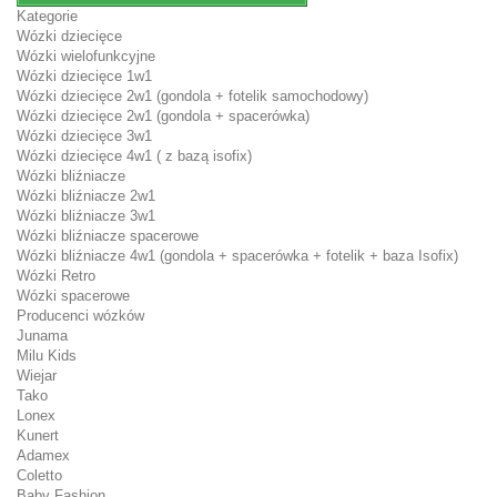
Kategorie
Wózki dziecięce
Wózki wielofunkcyjne
Wózki dziecięce 1w1
Wózki dziecięce 2w1 (gondola + fotelik samochodowy)
Wózki dziecięce 2w1 (gondola + spacerówka)
Wózki dziecięce 3w1
Wózki dziecięce 4w1 ( z bazą isofix)
Wózki bliźniacze
Wózki bliźniacze 2w1
Wózki bliźniacze 3w1
Wózki bliźniacze spacerowe
Wózki bliźniacze 4w1 (gondola + spacerówka + fotelik + baza Isofix)
Wózki Retro
Wózki spacerowe
Producenci wózków
Junama
Milu Kids
Wiejar
Tako
Lonex
Kunert
Adamex
Coletto
Baby Fashion