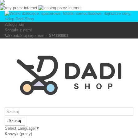
Zaloguj się
Kontakt z nami
Skontaktuj się z nami:
574290003
Szukaj
Select Language
▼
Koszyk
(pusty)