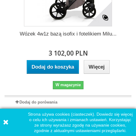
Wózek 4w1z bazą isofix i fotelikiem Milu...
3 102,00 PLN
Dodaj do koszyka
Więcej
W magazynie
Dodaj do porówania
Strona używa cookies (ciasteczek). Dowiedz się więcej
o celu ich używania i zmianach ustawień. Korzystając
ze strony wyrażasz zgodę na używanie cookies,
zgodnie z aktualnymi ustawieniami przeglądarki.