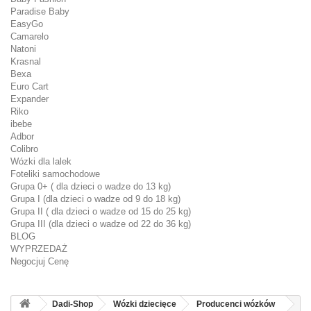
Paradise Baby
EasyGo
Camarelo
Natoni
Krasnal
Bexa
Euro Cart
Expander
Riko
ibebe
Adbor
Colibro
Wózki dla lalek
Foteliki samochodowe
Grupa 0+ ( dla dzieci o wadze do 13 kg)
Grupa I (dla dzieci o wadze od 9 do 18 kg)
Grupa II ( dla dzieci o wadze od 15 do 25 kg)
Grupa III (dla dzieci o wadze od 22 do 36 kg)
BLOG
WYPRZEDAŻ
Negocjuj Cenę
Dadi-Shop
Wózki dziecięce
Producenci wózków