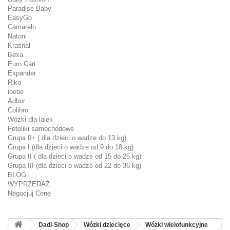
Paradise Baby
EasyGo
Camarelo
Natoni
Krasnal
Bexa
Euro Cart
Expander
Riko
ibebe
Adbor
Colibro
Wózki dla lalek
Foteliki samochodowe
Grupa 0+ ( dla dzieci o wadze do 13 kg)
Grupa I (dla dzieci o wadze od 9 do 18 kg)
Grupa II ( dla dzieci o wadze od 15 do 25 kg)
Grupa III (dla dzieci o wadze od 22 do 36 kg)
BLOG
WYPRZEDAŻ
Negocjuj Cenę
Dadi-Shop
Wózki dziecięce
Wózki wielofunkcyjne