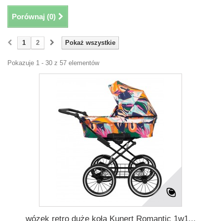
Porównaj (
0
)
1
2
Pokaż wszystkie
Pokazuje 1 - 30 z 57 elementów
wózek retro duże koła Kunert Romantic 1w1...