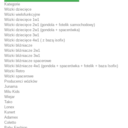
Kategorie
Wózki dziecięce
Wózki wielofunkcyjne
Wózki dziecięce 1w1
Wózki dziecięce 2w1 (gondola + fotelik samochodowy)
Wózki dziecięce 2w1 (gondola + spacerówka)
Wózki dziecięce 3w1
Wózki dziecięce 4w1 ( z bazą isofix)
Wózki bliźniacze
Wózki bliźniacze 2w1
Wózki bliźniacze 3w1
Wózki bliźniacze spacerowe
Wózki bliźniacze 4w1 (gondola + spacerówka + fotelik + baza Isofix)
Wózki Retro
Wózki spacerowe
Producenci wózków
Junama
Milu Kids
Wiejar
Tako
Lonex
Kunert
Adamex
Coletto
Baby Fashion