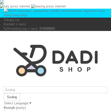
Zaloguj się
Kontakt z nami
Skontaktuj się z nami:
574290003
Szukaj
Select Language
▼
Koszyk
(pusty)