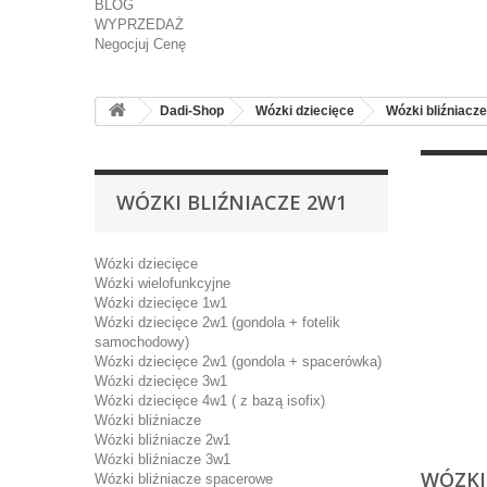
BLOG
WYPRZEDAŻ
Negocjuj Cenę
Dadi-Shop
Wózki dziecięce
Wózki bliźniacze
WÓZKI BLIŹNIACZE 2W1
Wózki dziecięce
Wózki wielofunkcyjne
Wózki dziecięce 1w1
Wózki dziecięce 2w1 (gondola + fotelik
samochodowy)
Wózki dziecięce 2w1 (gondola + spacerówka)
Wózki dziecięce 3w1
Wózki dziecięce 4w1 ( z bazą isofix)
Wi
Wózki bliźniacze
Wózki bliźniacze 2w1
Wózki bliźniacze 3w1
WÓZKI
Wózki bliźniacze spacerowe