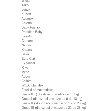
Wiejar
Tako
Lonex
Kunert
Adamex
Coletto
Baby Fashion
Paradise Baby
EasyGo
Camarelo
Natoni
Krasnal
Bexa
Euro Cart
Expander
Riko
ibebe
Adbor
Colibro
Wózki dla lalek
Foteliki samochodowe
Grupa 0+ ( dla dzieci o wadze do 13 kg)
Grupa I (dla dzieci o wadze od 9 do 18 kg)
Grupa II ( dla dzieci o wadze od 15 do 25 kg)
Grupa III (dla dzieci o wadze od 22 do 36 kg)