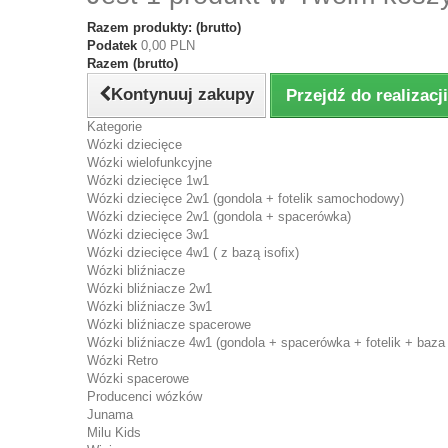
Razem produkty: (brutto)
Podatek
0,00 PLN
Razem (brutto)
Kontynuuj zakupy
Przejdź do realizac
Kategorie
Wózki dziecięce
Wózki wielofunkcyjne
Wózki dziecięce 1w1
Wózki dziecięce 2w1 (gondola + fotelik samochodowy)
Wózki dziecięce 2w1 (gondola + spacerówka)
Wózki dziecięce 3w1
Wózki dziecięce 4w1 ( z bazą isofix)
Wózki bliźniacze
Wózki bliźniacze 2w1
Wózki bliźniacze 3w1
Wózki bliźniacze spacerowe
Wózki bliźniacze 4w1 (gondola + spacerówka + fotelik + baza 
Wózki Retro
Wózki spacerowe
Producenci wózków
Junama
Milu Kids