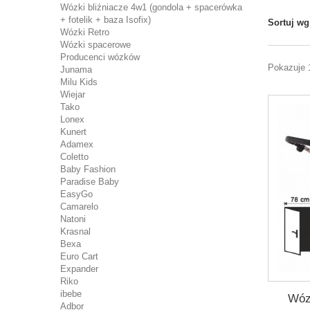
Wózki bliźniacze 4w1 (gondola + spacerówka
+ fotelik + baza Isofix)
Sortuj wg
Wózki Retro
Wózki spacerowe
Producenci wózków
Pokazuje 
Junama
Milu Kids
Wiejar
Tako
Lonex
Kunert
Adamex
Coletto
Baby Fashion
Paradise Baby
EasyGo
Camarelo
Natoni
Krasnal
Bexa
Euro Cart
Expander
Riko
ibebe
Wóz
Adbor