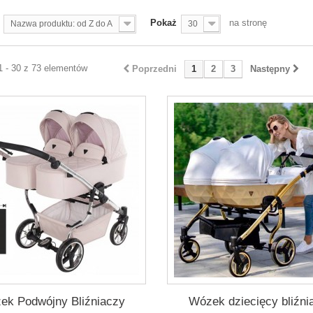
Pokaż
na stronę
Nazwa produktu: od Z do A
30
1 - 30 z 73 elementów
Poprzedni
1
2
3
Następny
ek Podwójny Bliźniaczy
Wózek dziecięcy bliźni