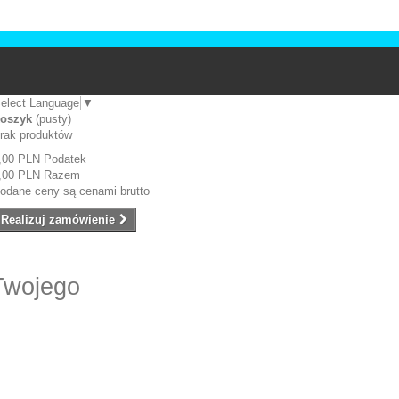
elect Language
▼
oszyk
(pusty)
rak produktów
,00 PLN
Podatek
,00 PLN
Razem
odane ceny są cenami brutto
Realizuj zamówienie
Twojego