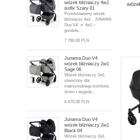
wózek bliźniaczy 4w1
wózek
isofix Szary 01
Przedstawiamy wózek
bliźniaczy 4w1 : JUNAMA
Duo V4. ✔ 4w1 –
gondole,...
7 780,00 PLN
Junama Duo V4
wózek bliźniaczy 2w1
Sage 06
Wózek bliźniaczy 2w1
stworzony dla
maksymalnego komfortu
dzieci i wygody...
6 470,00 PLN
Junama Duo V4
wózek bliźniaczy 2w1
Black 04
Wózek bliźniaczy 2w1