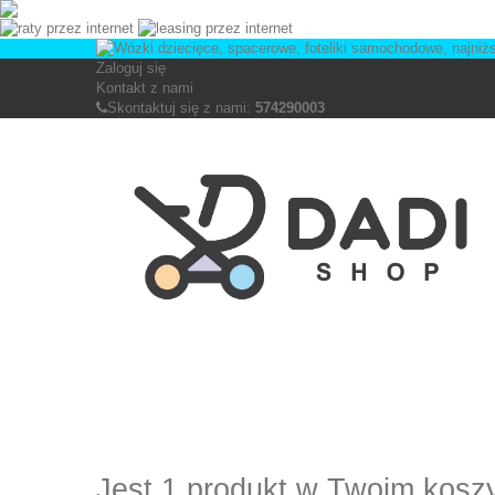
Zaloguj się
Kontakt z nami
Skontaktuj się z nami:
574290003
Jest 1 produkt w Twoim kosz