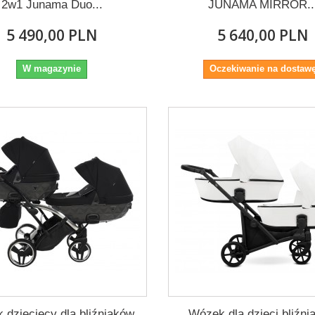
2w1 Junama Duo...
JUNAMA MIRROR..
5 490,00 PLN
5 640,00 PLN
W magazynie
Oczekiwanie na dostaw
 dziecięcy dla bliźniaków
Wózek dla dzieci bliźn