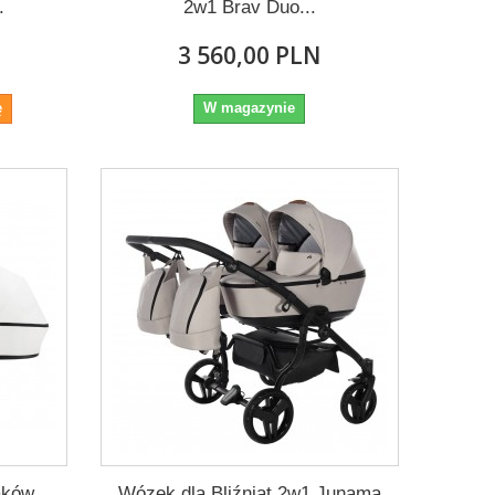
.
2w1 Brav Duo...
3 560,00 PLN
ę
W magazynie
iaków
Wózek dla Bliźniąt 2w1 Junama