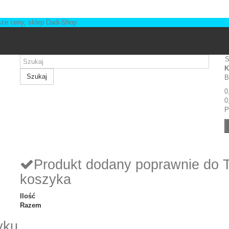
S
K
Szukaj
B
0
0
P
Produkt dodany poprawnie do 
koszyka
Ilość
Razem
yku.