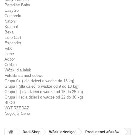
Paradise Baby
EasyGo
Camarelo
Natoni
Krasnal
Bexa
Euro Cart
Expander
Riko
ibebe
Adbor
Colibro
Wózki dla lalek
Foteliki samochodowe
Grupa 0+ ( dla dzieci o wadze do 13 kg)
Grupa I (dla dzieci o wadze od 9 do 18 kg)
Grupa II ( dla dzieci o wadze od 15 do 25 kg)
Grupa III (dla dzieci o wadze od 22 do 36 kg)
BLOG
WYPRZEDAŻ
Negocjuj Cenę
Dadi-Shop
Wózki dziecięce
Producenci wózków