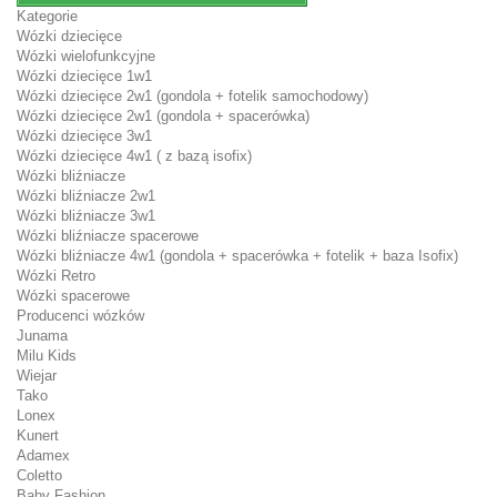
Kategorie
Wózki dziecięce
Wózki wielofunkcyjne
Wózki dziecięce 1w1
Wózki dziecięce 2w1 (gondola + fotelik samochodowy)
Wózki dziecięce 2w1 (gondola + spacerówka)
Wózki dziecięce 3w1
Wózki dziecięce 4w1 ( z bazą isofix)
Wózki bliźniacze
Wózki bliźniacze 2w1
Wózki bliźniacze 3w1
Wózki bliźniacze spacerowe
Wózki bliźniacze 4w1 (gondola + spacerówka + fotelik + baza Isofix)
Wózki Retro
Wózki spacerowe
Producenci wózków
Junama
Milu Kids
Wiejar
Tako
Lonex
Kunert
Adamex
Coletto
Baby Fashion