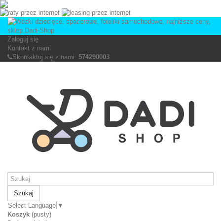
Zaloguj się
Kontakt z nami
Skontaktuj się z nami:
574290003
Szukaj
Select Language
▼
Koszyk
(pusty)