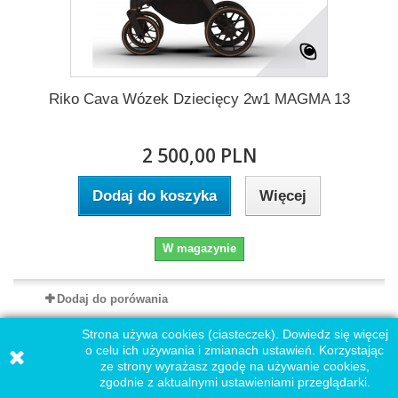
Riko Cava Wózek Dziecięcy 2w1 MAGMA 13
2 500,00 PLN
Dodaj do koszyka
Więcej
W magazynie
Dodaj do porówania
Strona używa cookies (ciasteczek). Dowiedz się więcej
o celu ich używania i zmianach ustawień. Korzystając
ze strony wyrażasz zgodę na używanie cookies,
zgodnie z aktualnymi ustawieniami przeglądarki.