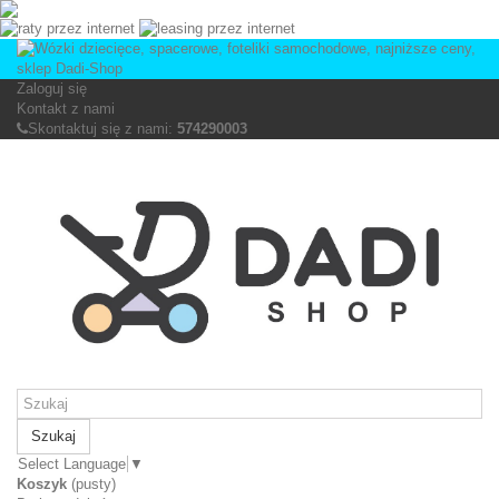
Zaloguj się
Kontakt z nami
Skontaktuj się z nami:
574290003
Szukaj
Select Language
▼
Koszyk
(pusty)