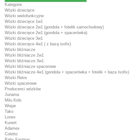
Kategorie
Wózki dziecięce
Wózki wielofunkcyjne
Wózki dziecięce 1w1
Wózki dziecięce 2w1 (gondola + fotelik samochodowy)
Wózki dziecięce 2w1 (gondola + spacerówka)
Wózki dziecięce 3w1
Wózki dziecięce 4w1 ( z bazą isofix)
Wózki bliźniacze
Wózki bliźniacze 2w1
Wózki bliźniacze 3w1
Wózki bliźniacze spacerowe
Wózki bliźniacze 4w1 (gondola + spacerówka + fotelik + baza Isofix)
Wózki Retro
Wózki spacerowe
Producenci wózków
Junama
Milu Kids
Wiejar
Tako
Lonex
Kunert
Adamex
Coletto
Baby Fashion