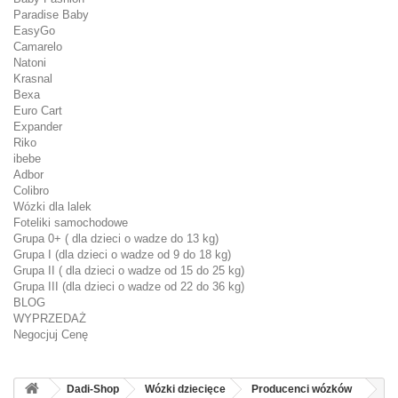
Paradise Baby
EasyGo
Camarelo
Natoni
Krasnal
Bexa
Euro Cart
Expander
Riko
ibebe
Adbor
Colibro
Wózki dla lalek
Foteliki samochodowe
Grupa 0+ ( dla dzieci o wadze do 13 kg)
Grupa I (dla dzieci o wadze od 9 do 18 kg)
Grupa II ( dla dzieci o wadze od 15 do 25 kg)
Grupa III (dla dzieci o wadze od 22 do 36 kg)
BLOG
WYPRZEDAŻ
Negocjuj Cenę
Dadi-Shop
Wózki dziecięce
Producenci wózków