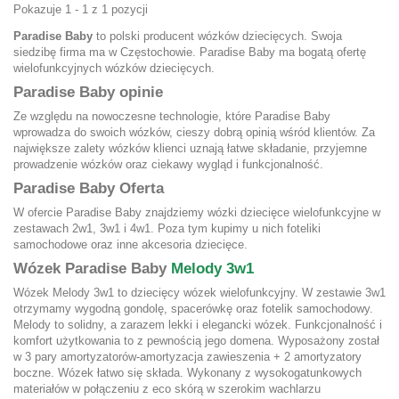
Pokazuje 1 - 1 z 1 pozycji
Paradise Baby
to polski producent wózków dziecięcych. Swoja
siedzibę firma ma w Częstochowie. Paradise Baby ma bogatą ofertę
wielofunkcyjnych wózków dziecięcych.
Paradise Baby opinie
Ze względu na nowoczesne technologie, które Paradise Baby
wprowadza do swoich wózków, cieszy dobrą opinią wśród klientów. Za
największe zalety wózków klienci uznają łatwe składanie, przyjemne
prowadzenie wózków oraz ciekawy wygląd i funkcjonalność.
Paradise Baby Oferta
W ofercie Paradise Baby znajdziemy wózki dziecięce wielofunkcyjne w
zestawach 2w1, 3w1 i 4w1. Poza tym kupimy u nich foteliki
samochodowe oraz inne akcesoria dziecięce.
Wózek Paradise Baby
Melody 3w1
Wózek Melody 3w1 to dziecięcy wózek wielofunkcyjny. W zestawie 3w1
otrzymamy wygodną gondolę, spacerówkę oraz fotelik samochodowy.
Melody to solidny, a zarazem lekki i elegancki wózek. Funkcjonalność i
komfort użytkowania to z pewnością jego domena. Wyposażony został
w 3 pary amortyzatorów-amortyzacja zawieszenia + 2 amortyzatory
boczne. Wózek łatwo się składa. Wykonany z wysokogatunkowych
materiałów w połączeniu z eco skórą w szerokim wachlarzu