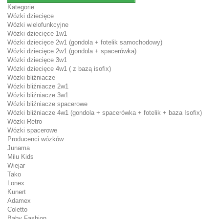
Kategorie
Wózki dziecięce
Wózki wielofunkcyjne
Wózki dziecięce 1w1
Wózki dziecięce 2w1 (gondola + fotelik samochodowy)
Wózki dziecięce 2w1 (gondola + spacerówka)
Wózki dziecięce 3w1
Wózki dziecięce 4w1 ( z bazą isofix)
Wózki bliźniacze
Wózki bliźniacze 2w1
Wózki bliźniacze 3w1
Wózki bliźniacze spacerowe
Wózki bliźniacze 4w1 (gondola + spacerówka + fotelik + baza Isofix)
Wózki Retro
Wózki spacerowe
Producenci wózków
Junama
Milu Kids
Wiejar
Tako
Lonex
Kunert
Adamex
Coletto
Baby Fashion