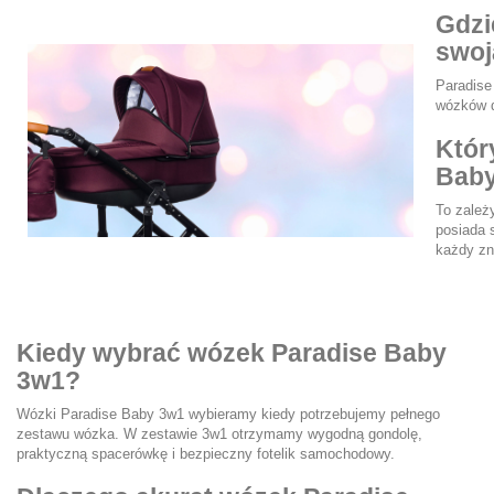
Gdzi
swoj
Paradise
wózków d
Któr
Baby
To zależy
posiada 
każdy zna
Kiedy wybrać wózek Paradise Baby
3w1?
Wózki Paradise Baby 3w1 wybieramy kiedy potrzebujemy pełnego
zestawu wózka. W zestawie 3w1 otrzymamy wygodną gondolę,
praktyczną spacerówkę i bezpieczny fotelik samochodowy.