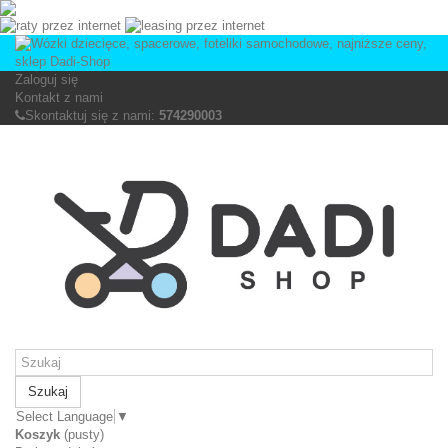
Zaloguj się
Kontakt z nami
Skontaktuj się z nami:
574290003
Szukaj
Select Language
▼
Koszyk
(pusty)