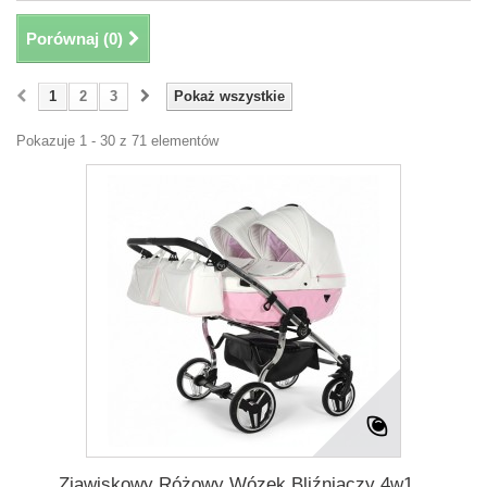
Porównaj (
0
)
1
2
3
Pokaż wszystkie
Pokazuje 1 - 30 z 71 elementów
Zjawiskowy Różowy Wózek Bliźniaczy 4w1...