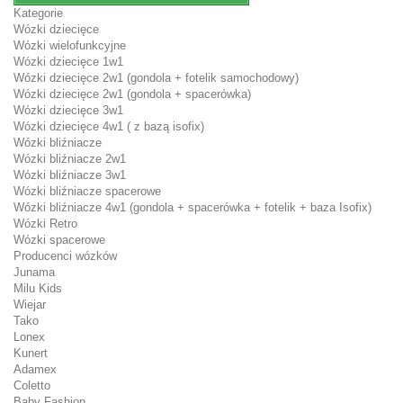
Kategorie
Wózki dziecięce
Wózki wielofunkcyjne
Wózki dziecięce 1w1
Wózki dziecięce 2w1 (gondola + fotelik samochodowy)
Wózki dziecięce 2w1 (gondola + spacerówka)
Wózki dziecięce 3w1
Wózki dziecięce 4w1 ( z bazą isofix)
Wózki bliźniacze
Wózki bliźniacze 2w1
Wózki bliźniacze 3w1
Wózki bliźniacze spacerowe
Wózki bliźniacze 4w1 (gondola + spacerówka + fotelik + baza Isofix)
Wózki Retro
Wózki spacerowe
Producenci wózków
Junama
Milu Kids
Wiejar
Tako
Lonex
Kunert
Adamex
Coletto
Baby Fashion