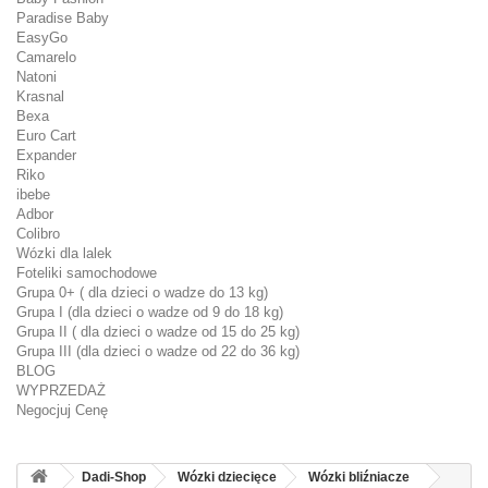
Paradise Baby
EasyGo
Camarelo
Natoni
Krasnal
Bexa
Euro Cart
Expander
Riko
ibebe
Adbor
Colibro
Wózki dla lalek
Foteliki samochodowe
Grupa 0+ ( dla dzieci o wadze do 13 kg)
Grupa I (dla dzieci o wadze od 9 do 18 kg)
Grupa II ( dla dzieci o wadze od 15 do 25 kg)
Grupa III (dla dzieci o wadze od 22 do 36 kg)
BLOG
WYPRZEDAŻ
Negocjuj Cenę
Dadi-Shop
Wózki dziecięce
Wózki bliźniacze