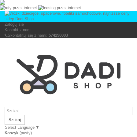
Zaloguj się
Kontakt z nami
Skontaktuj się z nami:
574290003
Szukaj
Select Language
▼
Koszyk
(pusty)