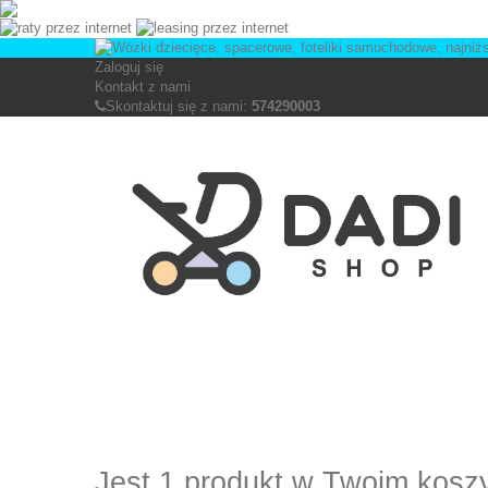
Zaloguj się
Kontakt z nami
Skontaktuj się z nami:
574290003
Jest 1 produkt w Twoim kosz