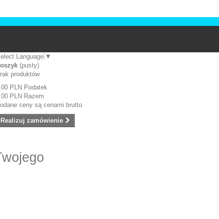
elect Language
▼
oszyk
(pusty)
rak produktów
,00 PLN
Podatek
,00 PLN
Razem
odane ceny są cenami brutto
Realizuj zamówienie
Twojego