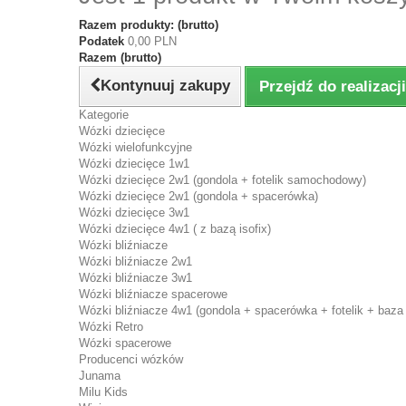
Razem produkty: (brutto)
Podatek
0,00 PLN
Razem (brutto)
Kontynuuj zakupy
Przejdź do realizac
Kategorie
Wózki dziecięce
Wózki wielofunkcyjne
Wózki dziecięce 1w1
Wózki dziecięce 2w1 (gondola + fotelik samochodowy)
Wózki dziecięce 2w1 (gondola + spacerówka)
Wózki dziecięce 3w1
Wózki dziecięce 4w1 ( z bazą isofix)
Wózki bliźniacze
Wózki bliźniacze 2w1
Wózki bliźniacze 3w1
Wózki bliźniacze spacerowe
Wózki bliźniacze 4w1 (gondola + spacerówka + fotelik + baza 
Wózki Retro
Wózki spacerowe
Producenci wózków
Junama
Milu Kids