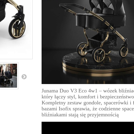
Junama Duo V3 Eco 4w1 – wózek bliźnia
który łączy styl, komfort i bezpieczeństwo
Kompletny zestaw gondole, spacerówki i f
bazami Isofix sprawia, że codzienne space
bliźniakami stają się przyjemnością