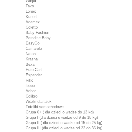
Wiejar
Tako
Lonex
Kunert
Adamex
Coletto
Baby Fashion
Paradise Baby
EasyGo
Camarelo
Natoni
Krasnal
Bexa
Euro Cart
Expander
Riko
ibebe
Adbor
Colibro
Wózki dla lalek
Foteliki samochodowe
Grupa 0+ ( dla dzieci o wadze do 13 kg)
Grupa I (dla dzieci o wadze od 9 do 18 kg)
Grupa II ( dla dzieci o wadze od 15 do 25 kg)
Grupa III (dla dzieci o wadze od 22 do 36 kg)