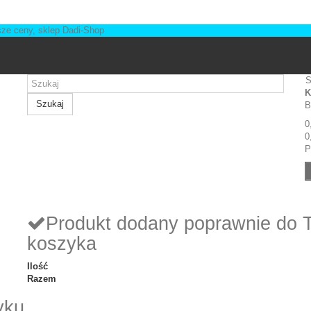
S
K
Szukaj
B
0
0
P
Produkt dodany poprawnie do 
koszyka
Ilość
Razem
yku.