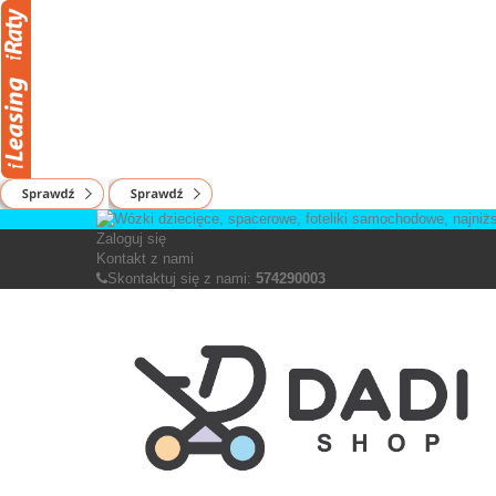
Zaloguj się
Kontakt z nami
Skontaktuj się z nami:
574290003