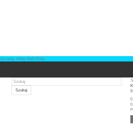
S
K
Szukaj
B
0
0
P