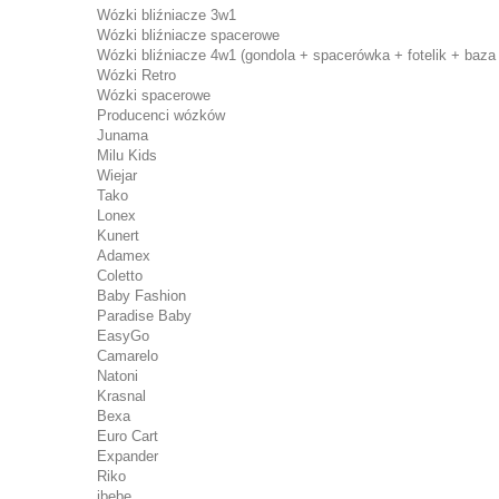
Wózki bliźniacze 3w1
Wózki bliźniacze spacerowe
Wózki bliźniacze 4w1 (gondola + spacerówka + fotelik + baza 
Wózki Retro
Wózki spacerowe
Producenci wózków
Junama
Milu Kids
Wiejar
Tako
Lonex
Kunert
Adamex
Coletto
Baby Fashion
Paradise Baby
EasyGo
Camarelo
Natoni
Krasnal
Bexa
Euro Cart
Expander
Riko
ibebe