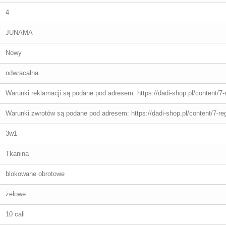
4
JUNAMA
Nowy
odwracalna
Warunki reklamacji są podane pod adresem: https://dadi-shop.pl/content/7-
Warunki zwrotów są podane pod adresem: https://dadi-shop.pl/content/7-re
3w1
Tkanina
blokowane obrotowe
żelowe
10 cali