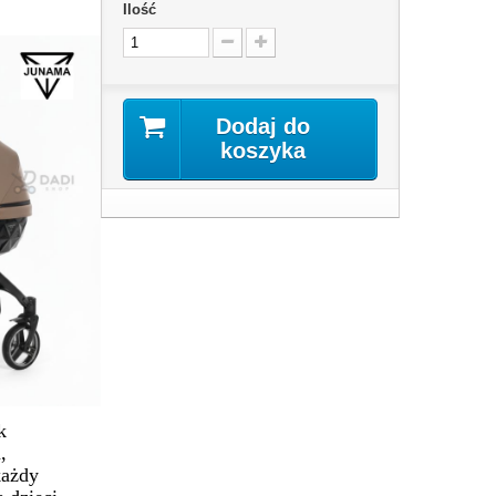
Ilość
Dodaj do
koszyka
k
,
każdy