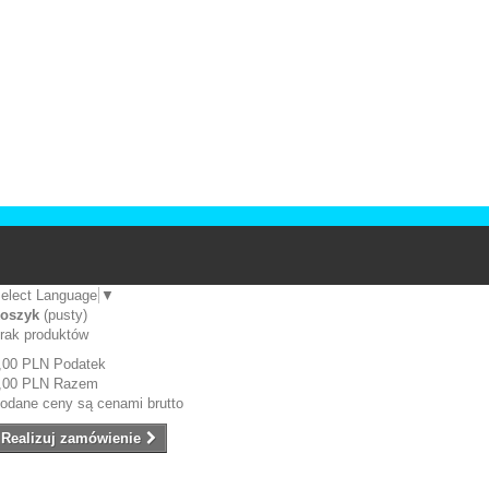
elect Language
▼
oszyk
(pusty)
rak produktów
,00 PLN
Podatek
,00 PLN
Razem
odane ceny są cenami brutto
Realizuj zamówienie