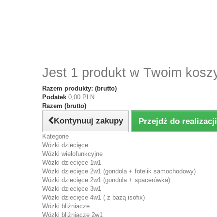
Jest 1 produkt w Twoim kosz
Razem produkty: (brutto)
Podatek
0,00 PLN
Razem (brutto)
Kontynuuj zakupy
Przejdź do realizac
Kategorie
Wózki dziecięce
Wózki wielofunkcyjne
Wózki dziecięce 1w1
Wózki dziecięce 2w1 (gondola + fotelik samochodowy)
Wózki dziecięce 2w1 (gondola + spacerówka)
Wózki dziecięce 3w1
Wózki dziecięce 4w1 ( z bazą isofix)
Wózki bliźniacze
Wózki bliźniacze 2w1