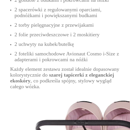
2 gondole z budkami i pokrowcami na nóżki
2 spacerówki z regulowanymi oparciami,
podnóżkami i powiększanymi budkami
2 torby pielęgnacyjne z przewijakami
2 folie przeciwdeszczowe i 2 moskitiery
2 uchwyty na kubek/butelkę
2 foteliki samochodowe Avionaut Cosmo i-Size
z
adapterami i pokrowcami na nóżki
Każdy element zestawu został idealnie dopasowany
kolorystycznie do
szarej tapicerki z eleganckiej
ekoskóry
, co podkreśla spójny, stylowy wygląd
całego wózka.