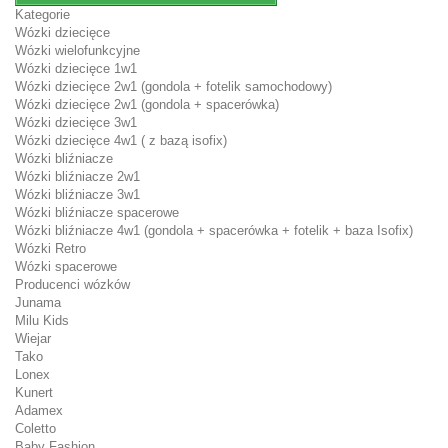
Kategorie
Wózki dziecięce
Wózki wielofunkcyjne
Wózki dziecięce 1w1
Wózki dziecięce 2w1 (gondola + fotelik samochodowy)
Wózki dziecięce 2w1 (gondola + spacerówka)
Wózki dziecięce 3w1
Wózki dziecięce 4w1 ( z bazą isofix)
Wózki bliźniacze
Wózki bliźniacze 2w1
Wózki bliźniacze 3w1
Wózki bliźniacze spacerowe
Wózki bliźniacze 4w1 (gondola + spacerówka + fotelik + baza Isofix)
Wózki Retro
Wózki spacerowe
Producenci wózków
Junama
Milu Kids
Wiejar
Tako
Lonex
Kunert
Adamex
Coletto
Baby Fashion