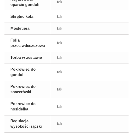
tak
oparcie gondoli
Skrętne koła
tak
Moskitiera
tak
Folia
tak
przeciwdeszczowa
Torba w zestawie
tak
Pokrowiec do
tak
gondoli
Pokrowiec do
tak
spacerówki
Pokrowiec do
tak
nosidełka
Regulacja
tak
wysokości rączki