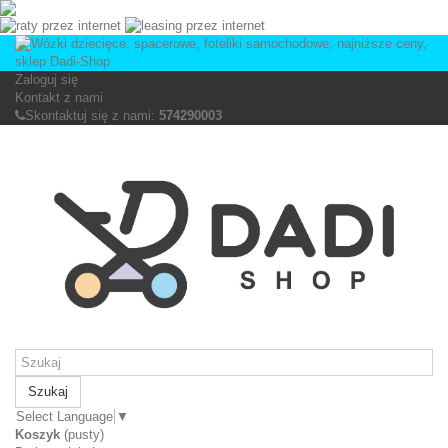
Zaloguj się
Kontakt z nami
Skontaktuj się z nami:
574290003
Szukaj
Select Language
▼
Koszyk
(pusty)