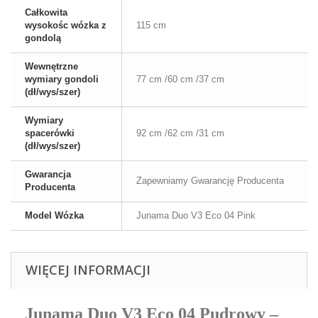
Całkowita
wysokośc wózka z
115 cm
gondolą
Wewnętrzne
wymiary gondoli
77 cm /60 cm /37 cm
(dł/wys/szer)
Wymiary
spacerówki
92 cm /62 cm /31 cm
(dł/wys/szer)
Gwarancja
Zapewniamy Gwarancję Producenta
Producenta
Model Wózka
Junama Duo V3 Eco 04 Pink
WIĘCEJ INFORMACJI
Junama Duo V3 Eco 04 Pudrowy –