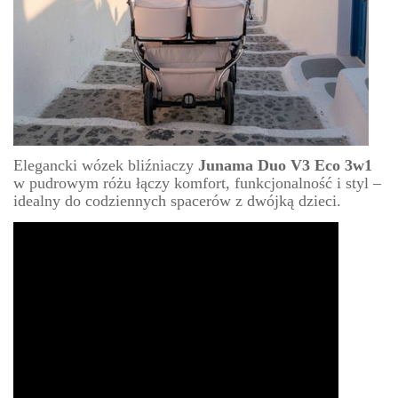
Elegancki wózek bliźniaczy
Junama Duo V3 Eco 3w1
w pudrowym różu łączy komfort, funkcjonalność i styl –
idealny do codziennych spacerów z dwójką dzieci.