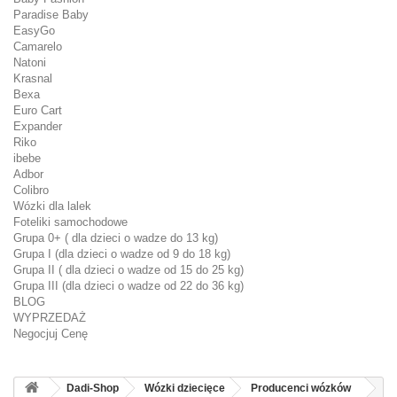
Paradise Baby
EasyGo
Camarelo
Natoni
Krasnal
Bexa
Euro Cart
Expander
Riko
ibebe
Adbor
Colibro
Wózki dla lalek
Foteliki samochodowe
Grupa 0+ ( dla dzieci o wadze do 13 kg)
Grupa I (dla dzieci o wadze od 9 do 18 kg)
Grupa II ( dla dzieci o wadze od 15 do 25 kg)
Grupa III (dla dzieci o wadze od 22 do 36 kg)
BLOG
WYPRZEDAŻ
Negocjuj Cenę
Dadi-Shop
Wózki dziecięce
Producenci wózków