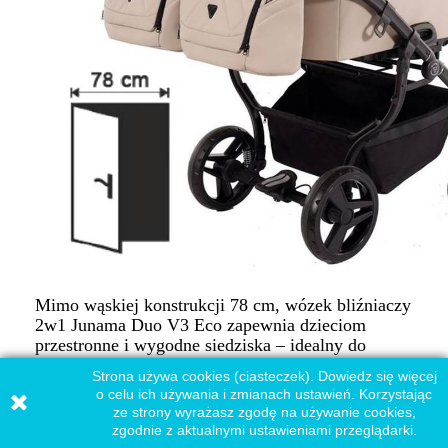
Mimo wąskiej konstrukcji 78 cm, wózek bliźniaczy
2w1 Junama Duo V3 Eco zapewnia dzieciom
przestronne i wygodne siedziska – idealny do
miasta i codziennych spacerów.
Strona używa cookies (ciasteczek). Dowiedz się więcej
o celu ich używania i zmianach ustawień. Korzystając
ze strony wyrażasz zgodę na używanie cookies,
zgodnie z aktualnymi ustawieniami przeglądarki.