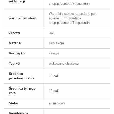
reklamacji
shop.pl/content/7-regulamin
Warunki zwrotów są podane pod
warunki zwrotów
adresem: https://dadi-
shop.pl/content/7-regulamin
Zestaw
3w1
Materiał
Eco skóra
Rodzaj kół
żelowe
Typ kół
blokowane obrotowe
Średnica
10 cali
przedniego koła
Średnica tylnego
12 cali
koła
Stelaż
aluminiowy
Regulowane