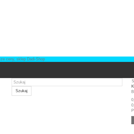
S
K
Szukaj
B
0
0
P