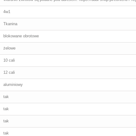
4w1
Tkanina
blokowane obrotowe
żelowe
10 cali
12 cali
aluminiowy
tak
tak
tak
tak