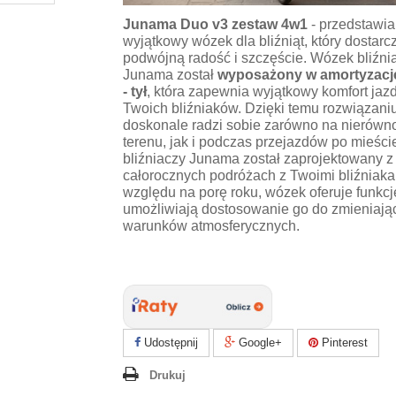
Junama Duo v3 zestaw 4w1
- przedstawi
wyjątkowy wózek dla bliźniąt, który dostarc
podwójną radość i szczęście. Wózek bliźni
Junama został
wyposażony w amortyzacj
- tył
, która zapewnia wyjątkowy komfort jazd
Twoich bliźniaków. Dzięki temu rozwiązani
doskonale radzi sobie zarówno na nierówn
terenu, jak i podczas przejazdów po mieśc
bliźniaczy Junama został zaprojektowany z
całorocznych podróżach z Twoimi bliźniaka
względu na porę roku, wózek oferuje funkcje
umożliwiają dostosowanie go do zmieniają
warunków atmosferycznych.
Udostępnij
Google+
Pinterest
Drukuj