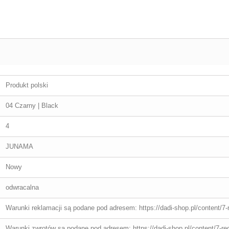
Produkt polski
04 Czarny | Black
4
JUNAMA
Nowy
odwracalna
Warunki reklamacji są podane pod adresem: https://dadi-shop.pl/content/7-
Warunki zwrotów są podane pod adresem: https://dadi-shop.pl/content/7-re