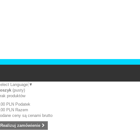
elect Language
▼
oszyk
(pusty)
rak produktów
,00 PLN
Podatek
,00 PLN
Razem
odane ceny są cenami brutto
Realizuj zamówienie