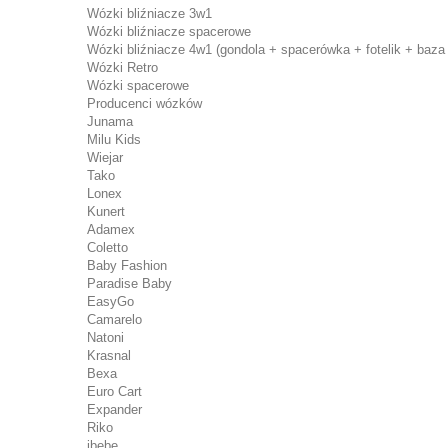
Wózki bliźniacze 3w1
Wózki bliźniacze spacerowe
Wózki bliźniacze 4w1 (gondola + spacerówka + fotelik + baza 
Wózki Retro
Wózki spacerowe
Producenci wózków
Junama
Milu Kids
Wiejar
Tako
Lonex
Kunert
Adamex
Coletto
Baby Fashion
Paradise Baby
EasyGo
Camarelo
Natoni
Krasnal
Bexa
Euro Cart
Expander
Riko
ibebe