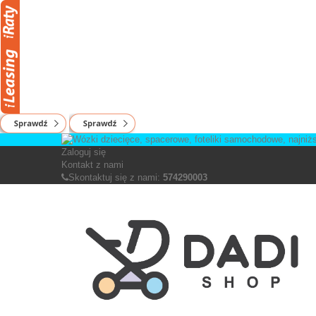
Zaloguj się
Kontakt z nami
Skontaktuj się z nami:
574290003