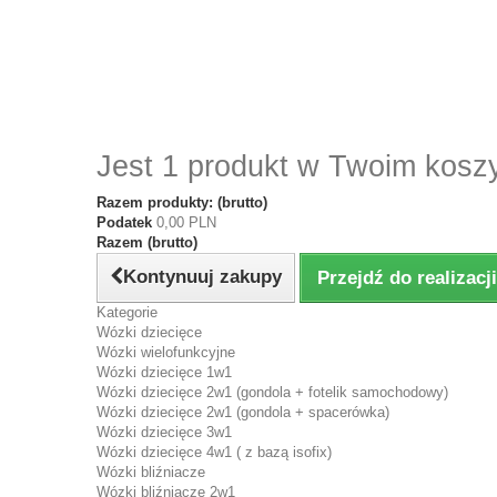
Jest 1 produkt w Twoim kosz
Razem produkty: (brutto)
Podatek
0,00 PLN
Razem (brutto)
Kontynuuj zakupy
Przejdź do realizac
Kategorie
Wózki dziecięce
Wózki wielofunkcyjne
Wózki dziecięce 1w1
Wózki dziecięce 2w1 (gondola + fotelik samochodowy)
Wózki dziecięce 2w1 (gondola + spacerówka)
Wózki dziecięce 3w1
Wózki dziecięce 4w1 ( z bazą isofix)
Wózki bliźniacze
Wózki bliźniacze 2w1