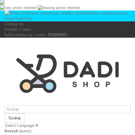
Zaloguj się
Kontakt z nami
Skontaktuj się z nami:
574290003
Szukaj
Select Language
▼
Koszyk
(pusty)