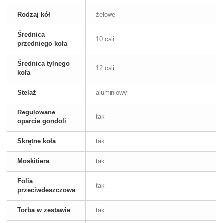
Rodzaj kół
żelowe
Średnica
10 cali
przedniego koła
Średnica tylnego
12 cali
koła
Stelaż
aluminiowy
Regulowane
tak
oparcie gondoli
Skrętne koła
tak
Moskitiera
tak
Folia
tak
przeciwdeszczowa
Torba w zestawie
tak