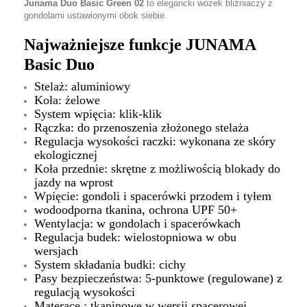
Junama Duo Basic Green 02
to elegancki wózek bliźniaczy z
gondolami ustawionymi obok siebie.
Najważniejsze funkcje JUNAMA
Basic Duo
Stelaż: aluminiowy
Koła: żelowe
System wpięcia: klik-klik
Rączka: do przenoszenia złożonego stelaża
Regulacja wysokości raczki: wykonana ze skóry
ekologicznej
Koła przednie: skrętne z możliwością blokady do
jazdy na wprost
Wpięcie: gondoli i spacerówki przodem i tyłem
wodoodporna tkanina, ochrona UPF 50+
Wentylacja: w gondolach i spacerówkach
Regulacja budek: wielostopniowa w obu
wersjach
System składania budki: cichy
Pasy bezpieczeństwa: 5-punktowe (regulowane) z
regulacją wysokości
Materace : tkaninowe w wersji spacerowej