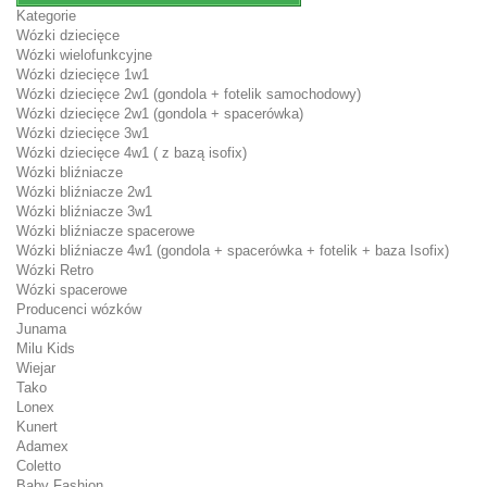
Kategorie
Wózki dziecięce
Wózki wielofunkcyjne
Wózki dziecięce 1w1
Wózki dziecięce 2w1 (gondola + fotelik samochodowy)
Wózki dziecięce 2w1 (gondola + spacerówka)
Wózki dziecięce 3w1
Wózki dziecięce 4w1 ( z bazą isofix)
Wózki bliźniacze
Wózki bliźniacze 2w1
Wózki bliźniacze 3w1
Wózki bliźniacze spacerowe
Wózki bliźniacze 4w1 (gondola + spacerówka + fotelik + baza Isofix)
Wózki Retro
Wózki spacerowe
Producenci wózków
Junama
Milu Kids
Wiejar
Tako
Lonex
Kunert
Adamex
Coletto
Baby Fashion