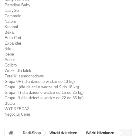
Paradise Baby
EasyGo
Camarelo
Natoni
Krasnal
Bexa
Euro Cart
Expander
Riko
ibebe
Adbor
Colibro
Wózki dla lalek
Foteliki samochodowe
Grupa 0+ ( dla dzieci o wadze do 13 kg)
Grupa I (dla dzieci o wadze od 9 do 18 kg)
Grupa II ( dla dzieci o wadze od 15 do 25 kg)
Grupa III (dla dzieci o wadze od 22 do 36 kg)
BLOG
WYPRZEDAŻ
Negocjuj Cenę
Dadi-Shop
Wózki dziecięce
Wózki bliźniacze