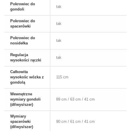
Pokrowiec do
tak
gondoli
Pokrowiec do
tak
spacerówki
Pokrowiec do
tak
nosidełka
Regulacja
tak
wysokości rączki
Całkowita
wysokośc wózka z
115 cm
gondolą
Wewnętrzne
wymiary gondoli
89 cm / 63 cm / 41 cm
(dł/wys/szer)
Wymiary
spacerówki
90 cm / 61 cm / 41 cm
(dł/wys/szer)