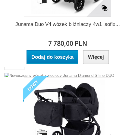
CANDY
Kup Mnie !
Junama Duo V4 wózek bliźniaczy 4w1 isofix...
CAMARELO
7 780,00 PLN
Dodaj do koszyka
Więcej
BEXA
NOWY
Diamond DUO
KUP MNIE !
FLUO