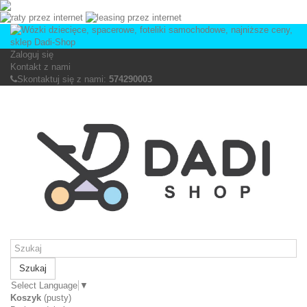
Zaloguj się
Kontakt z nami
Skontaktuj się z nami:
574290003
Szukaj
Select Language
▼
Koszyk
(pusty)