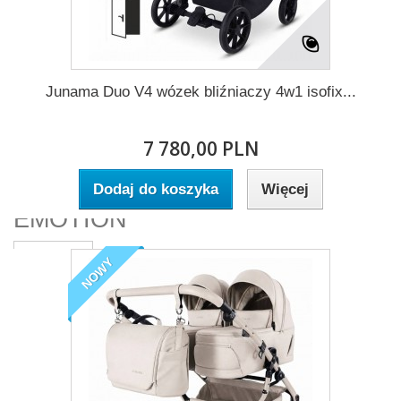
Junama
Kup Mnie !
Junama Duo V4 wózek bliźniaczy 4w1 isofix...
7 780,00 PLN
GALAXY
Dodaj do koszyka
Więcej
EMOTION
Kup Mnie !
NOWY