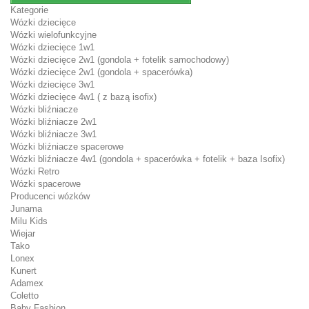
Kategorie
Wózki dziecięce
Wózki wielofunkcyjne
Wózki dziecięce 1w1
Wózki dziecięce 2w1 (gondola + fotelik samochodowy)
Wózki dziecięce 2w1 (gondola + spacerówka)
Wózki dziecięce 3w1
Wózki dziecięce 4w1 ( z bazą isofix)
Wózki bliźniacze
Wózki bliźniacze 2w1
Wózki bliźniacze 3w1
Wózki bliźniacze spacerowe
Wózki bliźniacze 4w1 (gondola + spacerówka + fotelik + baza Isofix)
Wózki Retro
Wózki spacerowe
Producenci wózków
Junama
Milu Kids
Wiejar
Tako
Lonex
Kunert
Adamex
Coletto
Baby Fashion