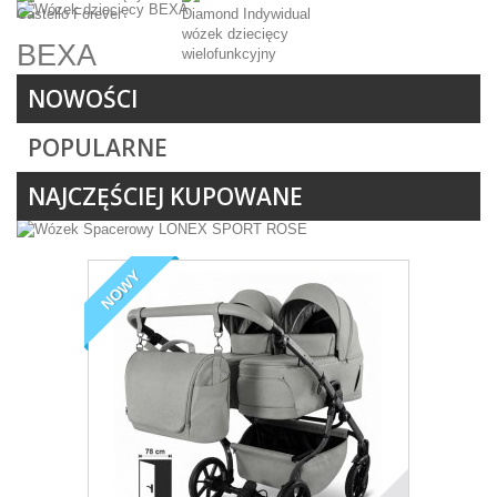
BEXA
NOWOŚCI
Shop now !
POPULARNE
NAJCZĘŚCIEJ KUPOWANE
CAVA
NOWY
Sport ROSE
Coletto
Junama