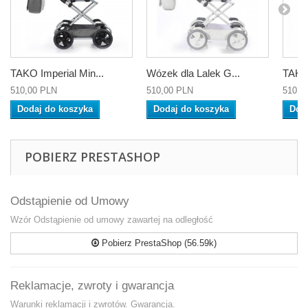
TAKO Imperial Min...
Wózek dla Lalek G...
TAKO
510,00 PLN
510,00 PLN
510,0
Dodaj do koszyka
Dodaj do koszyka
Dod
POBIERZ PRESTASHOP
Odstąpienie od Umowy
Wzór Odstąpienie od umowy zawartej na odległość
Pobierz PrestaShop (56.59k)
Reklamacje, zwroty i gwarancja
Warunki reklamacji i zwrotów. Gwarancja.