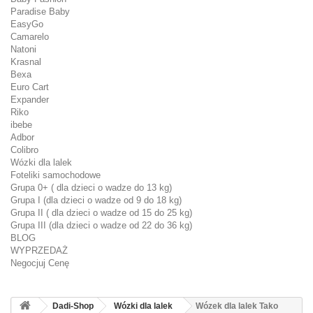
Paradise Baby
EasyGo
Camarelo
Natoni
Krasnal
Bexa
Euro Cart
Expander
Riko
ibebe
Adbor
Colibro
Wózki dla lalek
Foteliki samochodowe
Grupa 0+ ( dla dzieci o wadze do 13 kg)
Grupa I (dla dzieci o wadze od 9 do 18 kg)
Grupa II ( dla dzieci o wadze od 15 do 25 kg)
Grupa III (dla dzieci o wadze od 22 do 36 kg)
BLOG
WYPRZEDAŻ
Negocjuj Cenę
Dadi-Shop
Wózki dla lalek
Wózek dla lalek Tako