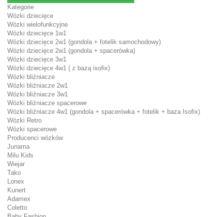
Kategorie
Wózki dziecięce
Wózki wielofunkcyjne
Wózki dziecięce 1w1
Wózki dziecięce 2w1 (gondola + fotelik samochodowy)
Wózki dziecięce 2w1 (gondola + spacerówka)
Wózki dziecięce 3w1
Wózki dziecięce 4w1 ( z bazą isofix)
Wózki bliźniacze
Wózki bliźniacze 2w1
Wózki bliźniacze 3w1
Wózki bliźniacze spacerowe
Wózki bliźniacze 4w1 (gondola + spacerówka + fotelik + baza Isofix)
Wózki Retro
Wózki spacerowe
Producenci wózków
Junama
Milu Kids
Wiejar
Tako
Lonex
Kunert
Adamex
Coletto
Baby Fashion