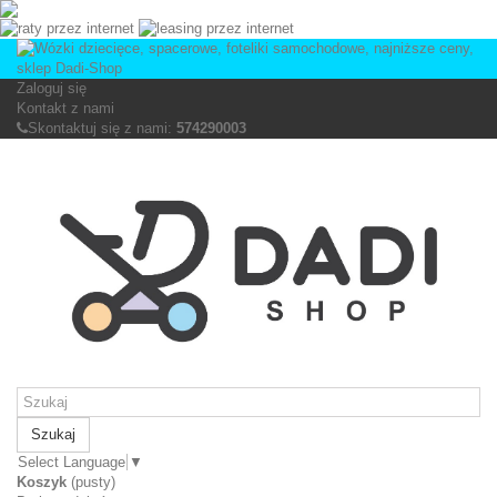
Zaloguj się
Kontakt z nami
Skontaktuj się z nami:
574290003
Szukaj
Select Language
▼
Koszyk
(pusty)