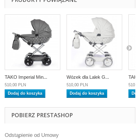
TAKO Imperial Min...
Wózek dla Lalek G...
TAKO
510,00 PLN
510,00 PLN
510,0
Dodaj do koszyka
Dodaj do koszyka
Dod
POBIERZ PRESTASHOP
Odstąpienie od Umowy