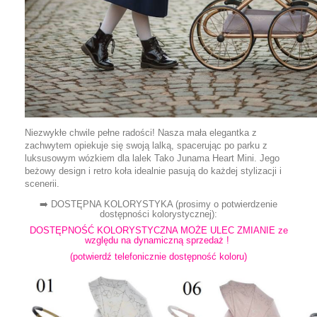
Niezwykłe chwile pełne radości! Nasza mała elegantka z
zachwytem opiekuje się swoją lalką, spacerując po parku z
luksusowym wózkiem dla lalek Tako Junama Heart Mini. Jego
beżowy design i retro koła idealnie pasują do każdej stylizacji i
scenerii.
➡️ DOSTĘPNA KOLORYSTYKA (prosimy o potwierdzenie
dostępności kolorystycznej):
DOSTĘPNOŚĆ KOLORYSTYCZNA MOŻE ULEC ZMIANIE ze
względu na dynamiczną sprzedaż !
(potwierdź telefonicznie dostępność koloru)