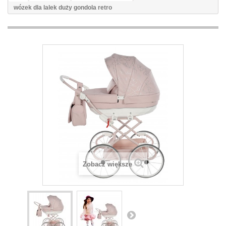
wózek dla lalek duży gondola retro
Zobacz większe