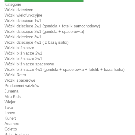
Kategorie
Wózki dziecięce
Wózki wielofunkcyjne
Wózki dziecięce 1w1
Wózki dziecięce 2w1 (gondola + fotelik samochodowy)
Wózki dziecięce 2w1 (gondola + spacerówka)
Wózki dziecięce 3w1
Wózki dziecięce 4w1 ( z bazą isofix)
Wózki bliźniacze
Wózki bliźniacze 2w1
Wózki bliźniacze 3w1
Wózki bliźniacze spacerowe
Wózki bliźniacze 4w1 (gondola + spacerówka + fotelik + baza Isofix)
Wózki Retro
Wózki spacerowe
Producenci wózków
Junama
Milu Kids
Wiejar
Tako
Lonex
Kunert
Adamex
Coletto
Baby Fashion