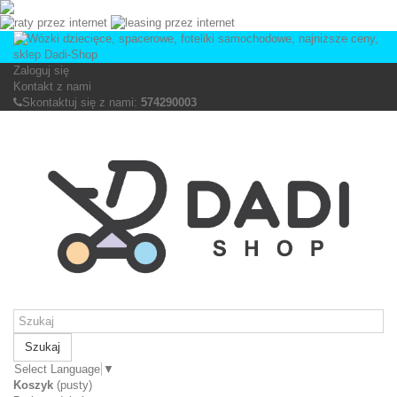
Zaloguj się
Kontakt z nami
Skontaktuj się z nami:
574290003
Szukaj
Select Language
▼
Koszyk
(pusty)