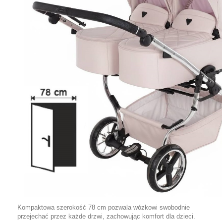
Kompaktowa szerokość 78 cm pozwala wózkowi swobodnie
przejechać przez każde drzwi, zachowując komfort dla dzieci.