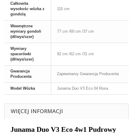
Całkowita
wysokośc wózka z
115 cm
gondolą
Wewnętrzne
wymiary gondoli
77 cm /60 cm /37 cm
(dł/wys/szer)
Wymiary
spacerówki
92 cm /62 cm /31 cm
(dł/wys/szer)
Gwarancja
Zapewniamy Gwarancję Producenta
Producenta
Model Wózka
Junama Duo V3 Eco 04 Rosa
WIĘCEJ INFORMACJI
Junama Duo V3 Eco 4w1 Pudrowy