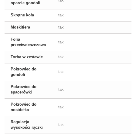
tak
oparcie gondoli
Skrętne koła
tak
Moskitiera
tak
Folia
tak
przeciwdeszczowa
Torba w zestawie
tak
Pokrowiec do
tak
gondoli
Pokrowiec do
tak
spacerówki
Pokrowiec do
tak
nosidełka
Regulacja
tak
wysokości rączki