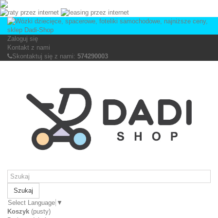
Zaloguj się
Kontakt z nami
Skontaktuj się z nami:
574290003
Szukaj
Select Language
▼
Koszyk
(pusty)