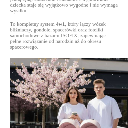
dziecka staje się wyjątkowo wygodne i nie wymaga
wysiłku.
To kompletny system
4w1
, który łączy wózek
bliźniaczy, gondole, spacerówki oraz foteliki
samochodowe z bazami ISOFIX, zapewniając
pełne rozwiązanie od narodzin aż do okresu
spacerowego.