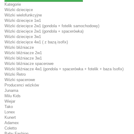
Kategorie
Wózki dziecięce
Wózki wielofunkcyjne
Wózki dziecięce 1w1
Wózki dziecięce 2w1 (gondola + fotelik samochodowy)
Wózki dziecięce 2w1 (gondola + spacerówka)
Wózki dziecięce 3w1
Wózki dziecięce 4w1 ( z bazą isofix)
Wózki bliźniacze
Wózki bliźniacze 2w1
Wózki bliźniacze 3w1
Wózki bliźniacze spacerowe
Wózki bliźniacze 4w1 (gondola + spacerówka + fotelik + baza Isofix)
Wózki Retro
Wózki spacerowe
Producenci wózków
Junama
Milu Kids
Wiejar
Tako
Lonex
Kunert
Adamex
Coletto
Baby Fashion