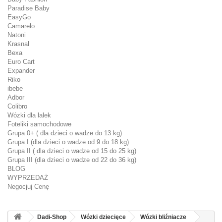
Paradise Baby
EasyGo
Camarelo
Natoni
Krasnal
Bexa
Euro Cart
Expander
Riko
ibebe
Adbor
Colibro
Wózki dla lalek
Foteliki samochodowe
Grupa 0+ ( dla dzieci o wadze do 13 kg)
Grupa I (dla dzieci o wadze od 9 do 18 kg)
Grupa II ( dla dzieci o wadze od 15 do 25 kg)
Grupa III (dla dzieci o wadze od 22 do 36 kg)
BLOG
WYPRZEDAŻ
Negocjuj Cenę
Dadi-Shop
Wózki dziecięce
Wózki bliźniacze