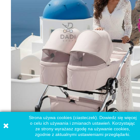
Strona używa cookies (ciasteczek). Dowiedz się więcej
o celu ich używania i zmianach ustawień. Korzystając
Przemyślana wentylacja zapewnia komfort dzieciom, nawet
ze strony wyrażasz zgodę na używanie cookies,
podczas ciepłych, słonecznych spacerów.
zgodnie z aktualnymi ustawieniami przeglądarki.
Wózek bliźniaczy ułatwia spacery w parku –