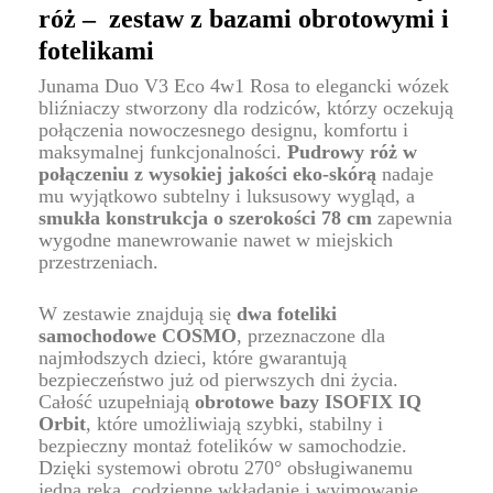
róż – zestaw z bazami obrotowymi i
fotelikami
Junama Duo V3 Eco 4w1 Rosa to elegancki wózek
bliźniaczy stworzony dla rodziców, którzy oczekują
połączenia nowoczesnego designu, komfortu i
maksymalnej funkcjonalności.
Pudrowy róż w
połączeniu z wysokiej jakości eko-skórą
nadaje
mu wyjątkowo subtelny i luksusowy wygląd, a
smukła konstrukcja o szerokości 78 cm
zapewnia
wygodne manewrowanie nawet w miejskich
przestrzeniach.
W zestawie znajdują się
dwa foteliki
samochodowe COSMO
, przeznaczone dla
najmłodszych dzieci, które gwarantują
bezpieczeństwo już od pierwszych dni życia.
Całość uzupełniają
obrotowe bazy ISOFIX IQ
Orbit
, które umożliwiają szybki, stabilny i
bezpieczny montaż fotelików w samochodzie.
Dzięki systemowi obrotu 270° obsługiwanemu
jedną ręką, codzienne wkładanie i wyjmowanie