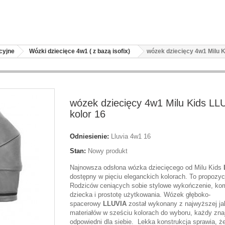
cyjne
Wózki dziecięce 4w1 ( z bazą isofix)
wózek dziecięcy 4w1 Milu K
wózek dziecięcy 4w1 Milu Kids LL
kolor 16
Odniesienie:
Lluvia 4w1 16
Stan:
Nowy produkt
Najnowsza odsłona wózka dziecięcego od Milu Kids
dostępny w pięciu eleganckich kolorach. To propozyc
Rodziców ceniących sobie stylowe wykończenie, kom
dziecka i prostotę użytkowania. Wózek głęboko-
spacerowy
LLUVIA
został wykonany z najwyższej ja
materiałów w sześciu kolorach do wyboru, każdy znaj
odpowiedni dla siebie. Lekka konstrukcja sprawia, 