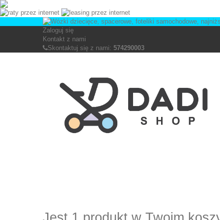
Zaloguj się
Kontakt z nami
Skontaktuj się z nami:
574290003
Jest 1 produkt w Twoim kosz