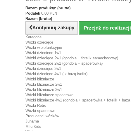
Razem produkty: (brutto)
Podatek
0,00 PLN
Razem (brutto)
Kontynuuj zakupy
Przejdź do realizac
Kategorie
Wózki dziecięce
Wózki wielofunkcyjne
Wózki dziecięce 1w1
Wózki dziecięce 2w1 (gondola + fotelik samochodowy)
Wózki dziecięce 2w1 (gondola + spacerówka)
Wózki dziecięce 3w1
Wózki dziecięce 4w1 ( z bazą isofix)
Wózki bliźniacze
Wózki bliźniacze 2w1
Wózki bliźniacze 3w1
Wózki bliźniacze spacerowe
Wózki bliźniacze 4w1 (gondola + spacerówka + fotelik + baza 
Wózki Retro
Wózki spacerowe
Producenci wózków
Junama
Milu Kids