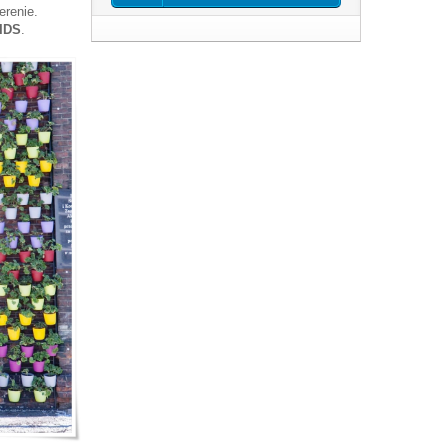
erenie.
IDS
.