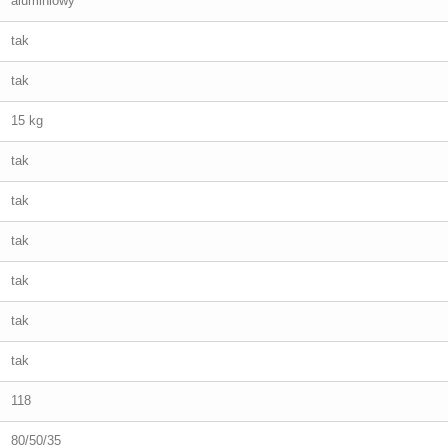
aluminiowy
tak
tak
15 kg
tak
tak
tak
tak
tak
tak
118
80/50/35