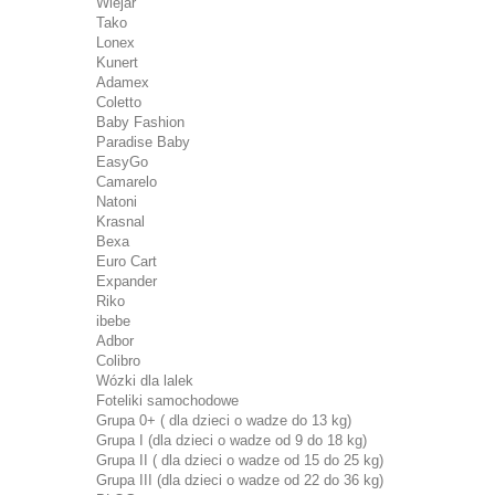
Wiejar
Tako
Lonex
Kunert
Adamex
Coletto
Baby Fashion
Paradise Baby
EasyGo
Camarelo
Natoni
Krasnal
Bexa
Euro Cart
Expander
Riko
ibebe
Adbor
Colibro
Wózki dla lalek
Foteliki samochodowe
Grupa 0+ ( dla dzieci o wadze do 13 kg)
Grupa I (dla dzieci o wadze od 9 do 18 kg)
Grupa II ( dla dzieci o wadze od 15 do 25 kg)
Grupa III (dla dzieci o wadze od 22 do 36 kg)