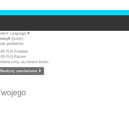
elect Language
▼
oszyk
(pusty)
rak produktów
,00 PLN
Podatek
,00 PLN
Razem
odane ceny są cenami brutto
Realizuj zamówienie
Twojego