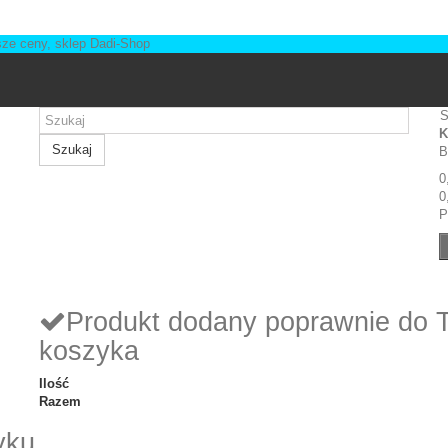
S
K
Szukaj
B
0
0
P
Produkt dodany poprawnie do 
koszyka
Ilość
Razem
yku.