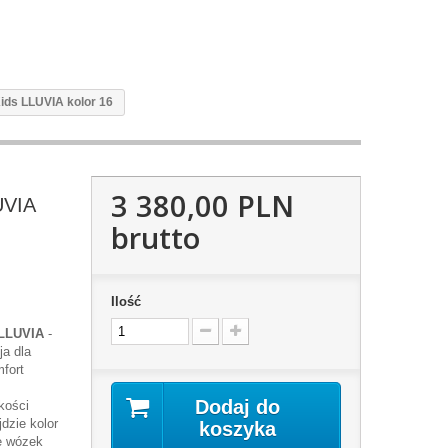
ids LLUVIA kolor 16
3 380,00 PLN
UVIA
brutto
Ilość
LLUVIA
-
ja dla
fort
Dodaj do
kości
dzie kolor
koszyka
że wózek