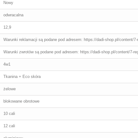
Nowy
odwracalna
12,9
Warunki reklamacji są podane pod adresem: https://dadi-shop.pl/content/7-
Warunki zwrotów są podane pod adresem: https://dadi-shop.pl/content/7-re
4w1
Tkanina + Eco skóra
żelowe
blokowane obrotowe
10 cali
12 cali