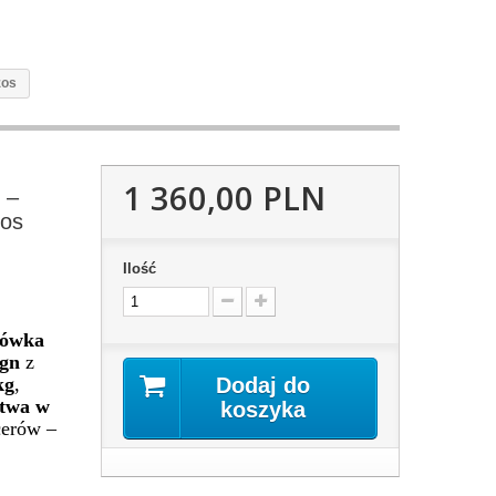
zos
1 360,00 PLN
 –
zos
Ilość
rówka
ign
z
kg
,
Dodaj do
atwa w
koszyka
cerów –