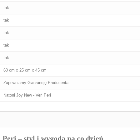
tak
tak
tak
tak
tak
60 cm x 25 cm x 45 cm
Zapewniamy Gwarancję Producenta
Natoni Joy New - Veri Peri
eri – styl i wygoda na co dzień