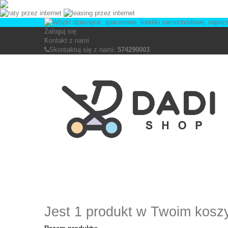
Zaloguj się
Kontakt z nami
Skontaktuj się z nami:
574290003
Jest 1 produkt w Twoim kosz