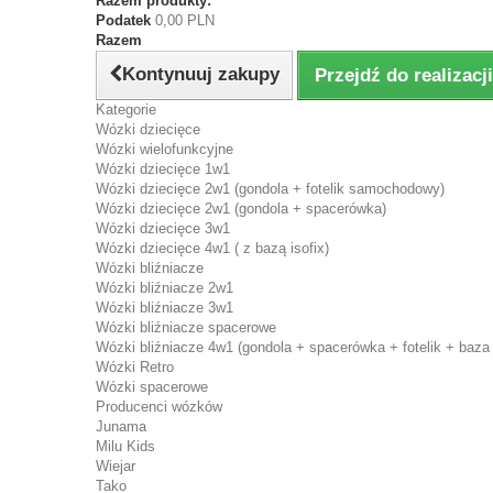
Razem produkty:
Podatek
0,00 PLN
Razem
Kontynuuj zakupy
Przejdź do realizac
Kategorie
Wózki dziecięce
Wózki wielofunkcyjne
Wózki dziecięce 1w1
Wózki dziecięce 2w1 (gondola + fotelik samochodowy)
Wózki dziecięce 2w1 (gondola + spacerówka)
Wózki dziecięce 3w1
Wózki dziecięce 4w1 ( z bazą isofix)
Wózki bliźniacze
Wózki bliźniacze 2w1
Wózki bliźniacze 3w1
Wózki bliźniacze spacerowe
Wózki bliźniacze 4w1 (gondola + spacerówka + fotelik + baza 
Wózki Retro
Wózki spacerowe
Producenci wózków
Junama
Milu Kids
Wiejar
Tako