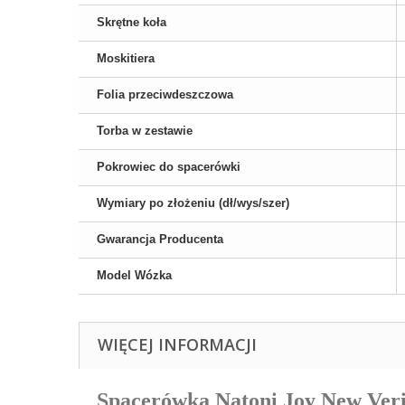
Skrętne koła
Moskitiera
Folia przeciwdeszczowa
Torba w zestawie
Pokrowiec do spacerówki
Wymiary po złożeniu (dł/wys/szer)
Gwarancja Producenta
Model Wózka
WIĘCEJ INFORMACJI
Spacerówka Natoni Joy New Veri P