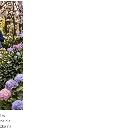
i w
lne dla
ózka na