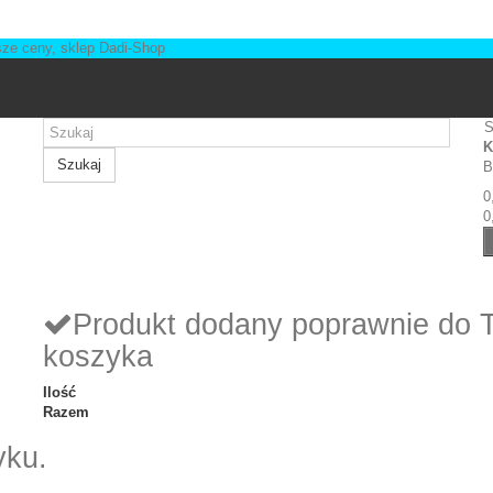
S
K
Szukaj
B
0
0
Produkt dodany poprawnie do 
koszyka
Ilość
Razem
yku.