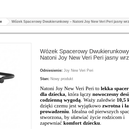
we
Wózek Spacerowy Dwukierunkowy – Natoni Joy New Veri Peri jasny wr
Wózek Spacerowy Dwukierunkowy
Natoni Joy New Veri Peri jasny wr
Odniesienie:
Joy New Veri Peri
Stan:
Nowy produkt
Natoni Joy New Veri Peri to
lekka space
dla dziecka
, która łączy
nowoczesny des
codzienną wygodą
. Waży zaledwie
10,5 
dzięki czemu jest wyjątkowo
zwrotna i ł
prowadzeniu
. Idealna od pierwszych spa
stworzona, by ułatwiać życie rodzicom i
zapewniać
komfort dziecku
.