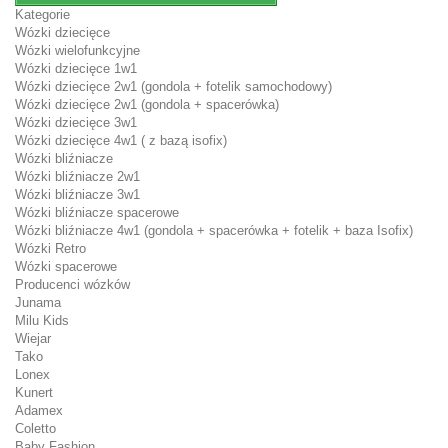
Kategorie
Wózki dziecięce
Wózki wielofunkcyjne
Wózki dziecięce 1w1
Wózki dziecięce 2w1 (gondola + fotelik samochodowy)
Wózki dziecięce 2w1 (gondola + spacerówka)
Wózki dziecięce 3w1
Wózki dziecięce 4w1 ( z bazą isofix)
Wózki bliźniacze
Wózki bliźniacze 2w1
Wózki bliźniacze 3w1
Wózki bliźniacze spacerowe
Wózki bliźniacze 4w1 (gondola + spacerówka + fotelik + baza Isofix)
Wózki Retro
Wózki spacerowe
Producenci wózków
Junama
Milu Kids
Wiejar
Tako
Lonex
Kunert
Adamex
Coletto
Baby Fashion