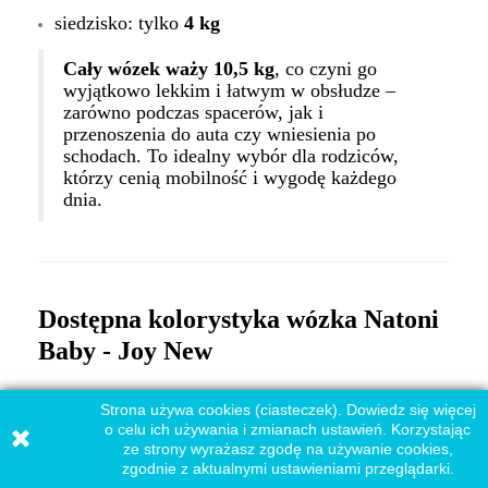
siedzisko: tylko
4 kg
Cały wózek waży 10,5 kg
, co czyni go
wyjątkowo lekkim i łatwym w obsłudze –
zarówno podczas spacerów, jak i
przenoszenia do auta czy wniesienia po
schodach. To idealny wybór dla rodziców,
którzy cenią mobilność i wygodę każdego
dnia.
Dostępna kolorystyka wózka Natoni
Baby - Joy New
Bogata kolorystyka dostępna w
Strona używa cookies (ciasteczek). Dowiedz się więcej
Dadi-Shop
o celu ich używania i zmianach ustawień. Korzystając
ze strony wyrażasz zgodę na używanie cookies,
Natoni Joy New
dostępny jest w wielu
zgodnie z aktualnymi ustawieniami przeglądarki.
wyjątkowych kolorach – od bajecznej
Czarnej