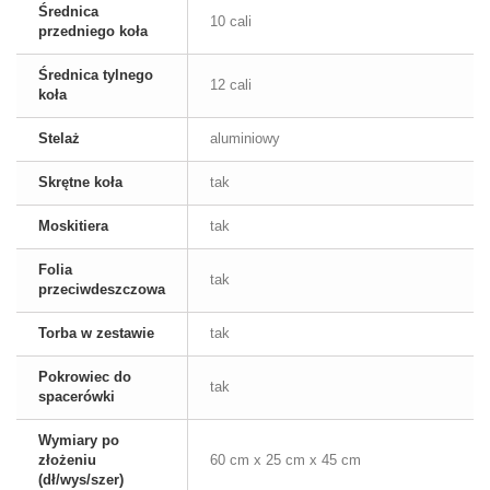
Średnica
10 cali
przedniego koła
Średnica tylnego
12 cali
koła
Stelaż
aluminiowy
Skrętne koła
tak
Moskitiera
tak
Folia
tak
przeciwdeszczowa
Torba w zestawie
tak
Pokrowiec do
tak
spacerówki
Wymiary po
złożeniu
60 cm x 25 cm x 45 cm
(dł/wys/szer)