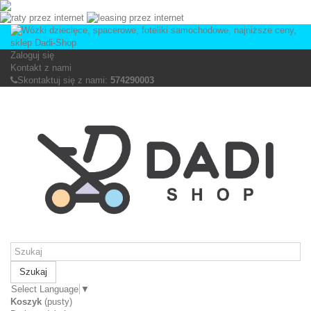
Zaloguj się
Kontakt z nami
Skontaktuj się z nami:
574290003
Szukaj
Select Language
▼
Koszyk
(pusty)