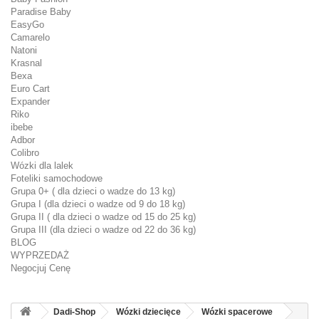
Paradise Baby
EasyGo
Camarelo
Natoni
Krasnal
Bexa
Euro Cart
Expander
Riko
ibebe
Adbor
Colibro
Wózki dla lalek
Foteliki samochodowe
Grupa 0+ ( dla dzieci o wadze do 13 kg)
Grupa I (dla dzieci o wadze od 9 do 18 kg)
Grupa II ( dla dzieci o wadze od 15 do 25 kg)
Grupa III (dla dzieci o wadze od 22 do 36 kg)
BLOG
WYPRZEDAŻ
Negocjuj Cenę
Dadi-Shop
Wózki dziecięce
Wózki spacerowe