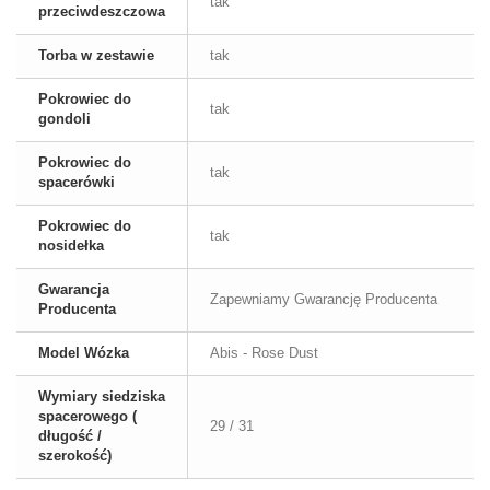
tak
przeciwdeszczowa
Torba w zestawie
tak
Pokrowiec do
tak
gondoli
Pokrowiec do
tak
spacerówki
Pokrowiec do
tak
nosidełka
Gwarancja
Zapewniamy Gwarancję Producenta
Producenta
Model Wózka
Abis - Rose Dust
Wymiary siedziska
spacerowego (
29 / 31
długość /
szerokość)