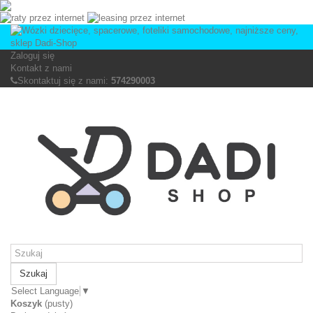
Zaloguj się
Kontakt z nami
Skontaktuj się z nami:
574290003
Szukaj
Select Language
▼
Koszyk
(pusty)