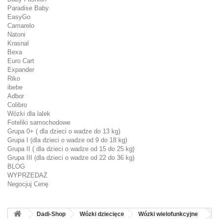
Paradise Baby
EasyGo
Camarelo
Natoni
Krasnal
Bexa
Euro Cart
Expander
Riko
ibebe
Adbor
Colibro
Wózki dla lalek
Foteliki samochodowe
Grupa 0+ ( dla dzieci o wadze do 13 kg)
Grupa I (dla dzieci o wadze od 9 do 18 kg)
Grupa II ( dla dzieci o wadze od 15 do 25 kg)
Grupa III (dla dzieci o wadze od 22 do 36 kg)
BLOG
WYPRZEDAŻ
Negocjuj Cenę
Dadi-Shop
Wózki dziecięce
Wózki wielofunkcyjne