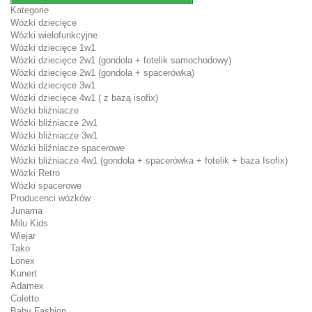
Kategorie
Wózki dziecięce
Wózki wielofunkcyjne
Wózki dziecięce 1w1
Wózki dziecięce 2w1 (gondola + fotelik samochodowy)
Wózki dziecięce 2w1 (gondola + spacerówka)
Wózki dziecięce 3w1
Wózki dziecięce 4w1 ( z bazą isofix)
Wózki bliźniacze
Wózki bliźniacze 2w1
Wózki bliźniacze 3w1
Wózki bliźniacze spacerowe
Wózki bliźniacze 4w1 (gondola + spacerówka + fotelik + baza Isofix)
Wózki Retro
Wózki spacerowe
Producenci wózków
Junama
Milu Kids
Wiejar
Tako
Lonex
Kunert
Adamex
Coletto
Baby Fashion