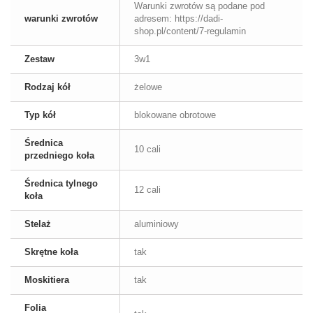
Warunki zwrotów są podane pod
warunki zwrotów
adresem: https://dadi-
shop.pl/content/7-regulamin
Zestaw
3w1
Rodzaj kół
żelowe
Typ kół
blokowane obrotowe
Średnica
10 cali
przedniego koła
Średnica tylnego
12 cali
koła
Stelaż
aluminiowy
Skrętne koła
tak
Moskitiera
tak
Folia