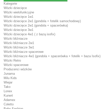
Kategorie
Wózki dziecięce
Wózki wielofunkcyjne
Wózki dziecięce 1w1
Wózki dziecięce 2w1 (gondola + fotelik samochodowy)
Wózki dziecięce 2w1 (gondola + spacerówka)
Wózki dziecięce 3w1
Wózki dziecięce 4w1 ( z bazą isofix)
Wózki bliźniacze
Wózki bliźniacze 2w1
Wózki bliźniacze 3w1
Wózki bliźniacze spacerowe
Wózki bliźniacze 4w1 (gondola + spacerówka + fotelik + baza Isofix)
Wózki Retro
Wózki spacerowe
Producenci wózków
Junama
Milu Kids
Wiejar
Tako
Lonex
Kunert
Adamex
Coletto
Baby Fashion