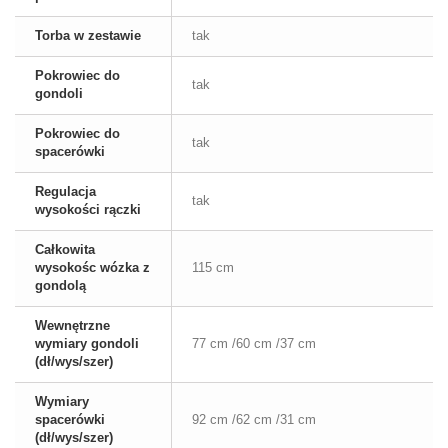
Torba w zestawie
tak
Pokrowiec do
tak
gondoli
Pokrowiec do
tak
spacerówki
Regulacja
tak
wysokości rączki
Całkowita
wysokośc wózka z
115 cm
gondolą
Wewnętrzne
wymiary gondoli
77 cm /60 cm /37 cm
(dł/wys/szer)
Wymiary
spacerówki
92 cm /62 cm /31 cm
(dł/wys/szer)