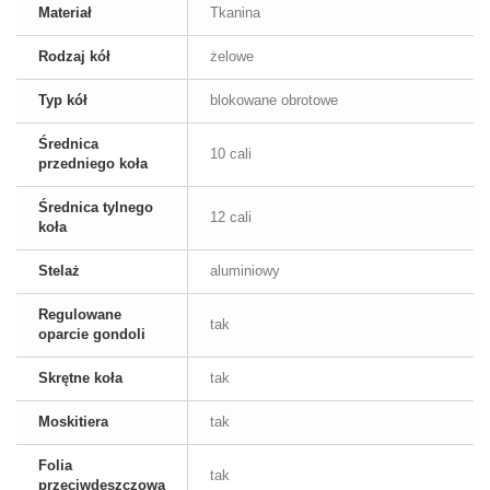
Materiał
Tkanina
Rodzaj kół
żelowe
Typ kół
blokowane obrotowe
Średnica
10 cali
przedniego koła
Średnica tylnego
12 cali
koła
Stelaż
aluminiowy
Regulowane
tak
oparcie gondoli
Skrętne koła
tak
Moskitiera
tak
Folia
tak
przeciwdeszczowa