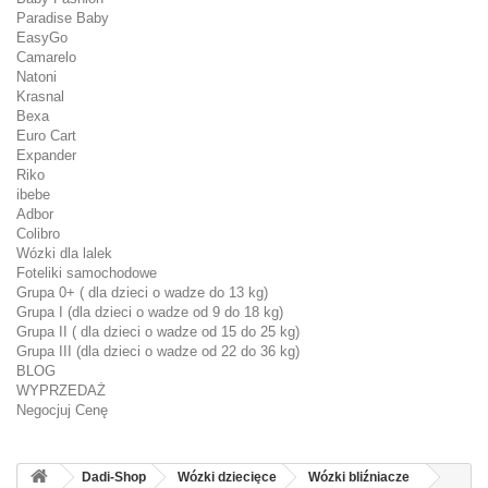
Paradise Baby
EasyGo
Camarelo
Natoni
Krasnal
Bexa
Euro Cart
Expander
Riko
ibebe
Adbor
Colibro
Wózki dla lalek
Foteliki samochodowe
Grupa 0+ ( dla dzieci o wadze do 13 kg)
Grupa I (dla dzieci o wadze od 9 do 18 kg)
Grupa II ( dla dzieci o wadze od 15 do 25 kg)
Grupa III (dla dzieci o wadze od 22 do 36 kg)
BLOG
WYPRZEDAŻ
Negocjuj Cenę
Dadi-Shop
Wózki dziecięce
Wózki bliźniacze