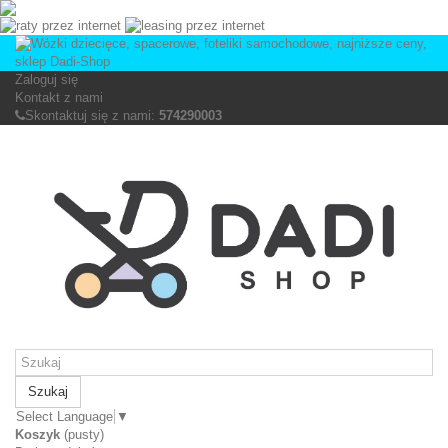
Zaloguj się
Kontakt z nami
Skontaktuj się z nami:
574290003
Szukaj
Select Language
▼
Koszyk
(pusty)