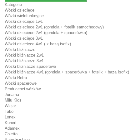
Kategorie
Wózki dziecięce
Wózki wielofunkcyjne
Wózki dziecięce 1w1
Wózki dziecięce 2w1 (gondola + fotelik samochodowy)
Wózki dziecięce 2w1 (gondola + spacerówka)
Wózki dziecięce 3w1
Wózki dziecięce 4w1 ( z bazą isofix)
Wózki bliźniacze
Wózki bliźniacze 2w1
Wózki bliźniacze 3w1
Wózki bliźniacze spacerowe
Wózki bliźniacze 4w1 (gondola + spacerówka + fotelik + baza Isofix)
Wózki Retro
Wózki spacerowe
Producenci wózków
Junama
Milu Kids
Wiejar
Tako
Lonex
Kunert
Adamex
Coletto
Baby Fashion