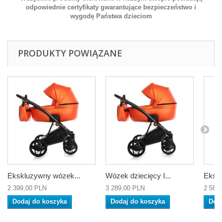
odpowiednie certyfikaty gwarantujące bezpieczeństwo i
wygodę Państwa dzieciom
PRODUKTY POWIĄZANE
Ekskluzywny wózek...
Wózek dziecięcy I...
Ekskl
2 399,00 PLN
3 289,00 PLN
2 589
Dodaj do koszyka
Dodaj do koszyka
Dod