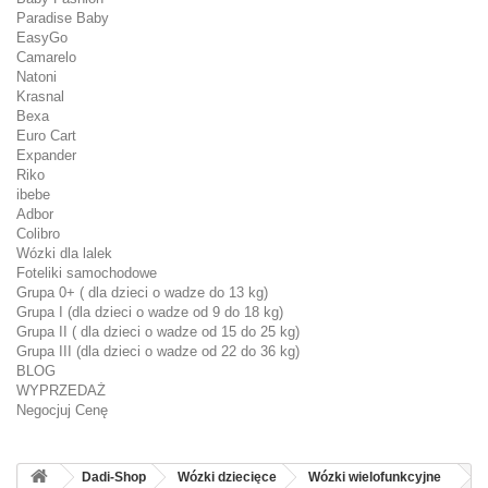
Paradise Baby
EasyGo
Camarelo
Natoni
Krasnal
Bexa
Euro Cart
Expander
Riko
ibebe
Adbor
Colibro
Wózki dla lalek
Foteliki samochodowe
Grupa 0+ ( dla dzieci o wadze do 13 kg)
Grupa I (dla dzieci o wadze od 9 do 18 kg)
Grupa II ( dla dzieci o wadze od 15 do 25 kg)
Grupa III (dla dzieci o wadze od 22 do 36 kg)
BLOG
WYPRZEDAŻ
Negocjuj Cenę
Dadi-Shop
Wózki dziecięce
Wózki wielofunkcyjne