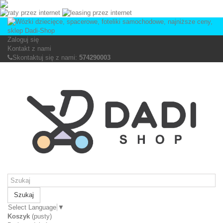
Zaloguj się
Kontakt z nami
Skontaktuj się z nami:
574290003
Szukaj
Select Language
▼
Koszyk
(pusty)