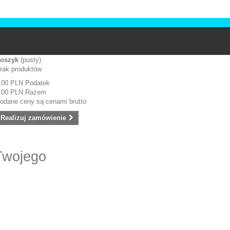
oszyk
(pusty)
rak produktów
,00 PLN
Podatek
,00 PLN
Razem
odane ceny są cenami brutto
Realizuj zamówienie
Twojego