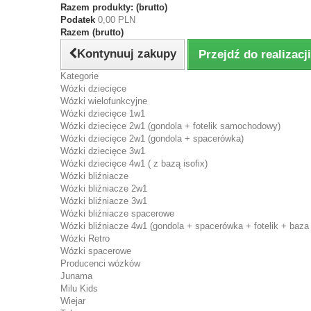
Razem produkty: (brutto)
Podatek
0,00 PLN
Razem (brutto)
Kontynuuj zakupy
Przejdź do realizac
Kategorie
Wózki dziecięce
Wózki wielofunkcyjne
Wózki dziecięce 1w1
Wózki dziecięce 2w1 (gondola + fotelik samochodowy)
Wózki dziecięce 2w1 (gondola + spacerówka)
Wózki dziecięce 3w1
Wózki dziecięce 4w1 ( z bazą isofix)
Wózki bliźniacze
Wózki bliźniacze 2w1
Wózki bliźniacze 3w1
Wózki bliźniacze spacerowe
Wózki bliźniacze 4w1 (gondola + spacerówka + fotelik + baza 
Wózki Retro
Wózki spacerowe
Producenci wózków
Junama
Milu Kids
Wiejar