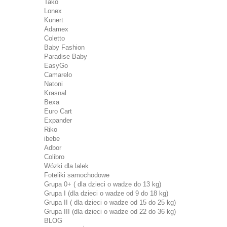
Tako
Lonex
Kunert
Adamex
Coletto
Baby Fashion
Paradise Baby
EasyGo
Camarelo
Natoni
Krasnal
Bexa
Euro Cart
Expander
Riko
ibebe
Adbor
Colibro
Wózki dla lalek
Foteliki samochodowe
Grupa 0+ ( dla dzieci o wadze do 13 kg)
Grupa I (dla dzieci o wadze od 9 do 18 kg)
Grupa II ( dla dzieci o wadze od 15 do 25 kg)
Grupa III (dla dzieci o wadze od 22 do 36 kg)
BLOG