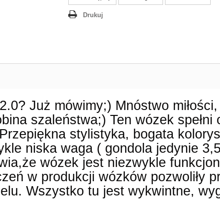
Drukuj
2.0? Już mówimy;) Mnóstwo miłości,
obina szaleństwa;) Ten wózek spełni 
rzepiękna stylistyka, bogata kolorys
kle niska waga ( gondola jedynie 3,
wia,że wózek jest niezwykle funkcjo
czeń w produkcji wózków pozwoliły p
lu. Wszystko tu jest wykwintne, wyg