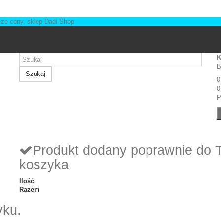
K
B
Szukaj
0
0
P
Produkt dodany poprawnie do 
koszyka
Ilość
Razem
yku.