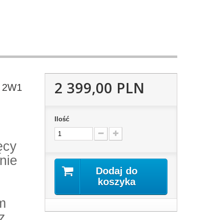
2 399,00 PLN
0 2W1
Ilość
ęcy
nie
Dodaj do
koszyka
m
z