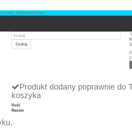
S
K
Szukaj
B
0
0
Produkt dodany poprawnie do 
koszyka
Ilość
Razem
yku.