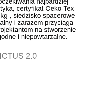
oczekiwania najbardziej
tyka, certyfikat Oeko-Tex
5kg , siedzisko spacerowe
nalny i zarazem przyciąga
rojektantom na stworzenie
odne i niepowtarzalne.
CTUS 2.0