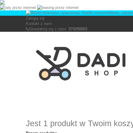
Zaloguj się
Kontakt z nami
Skontaktuj się z nami:
574290003
Jest 1 produkt w Twoim kosz