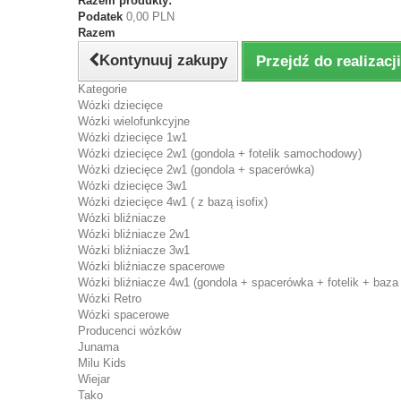
Razem produkty:
Podatek
0,00 PLN
Razem
Kontynuuj zakupy
Przejdź do realizac
Kategorie
Wózki dziecięce
Wózki wielofunkcyjne
Wózki dziecięce 1w1
Wózki dziecięce 2w1 (gondola + fotelik samochodowy)
Wózki dziecięce 2w1 (gondola + spacerówka)
Wózki dziecięce 3w1
Wózki dziecięce 4w1 ( z bazą isofix)
Wózki bliźniacze
Wózki bliźniacze 2w1
Wózki bliźniacze 3w1
Wózki bliźniacze spacerowe
Wózki bliźniacze 4w1 (gondola + spacerówka + fotelik + baza 
Wózki Retro
Wózki spacerowe
Producenci wózków
Junama
Milu Kids
Wiejar
Tako