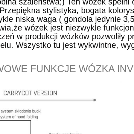
obina szaleństwa;) Ten wózek spełni 
rzepiękna stylistyka, bogata kolorys
kle niska waga ( gondola jedynie 3,
wia,że wózek jest niezwykle funkcjo
czeń w produkcji wózków pozwoliły p
lu. Wszystko tu jest wykwintne, wyg
OWE FUNKCJE WÓZKA INVI