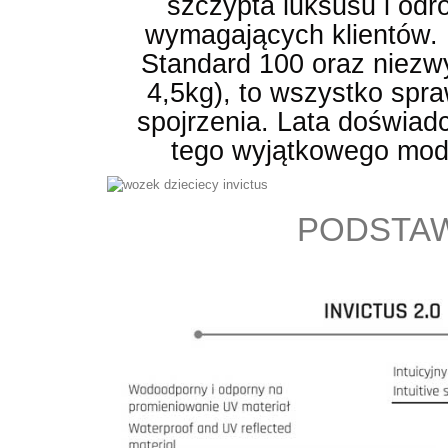
szczypta luksusu i odr
wymagających klientów. P
Standard 100 oraz niezwy
4,5kg), to wszystko spra
spojrzenia. Lata doświad
tego wyjątkowego mode
PODSTAW