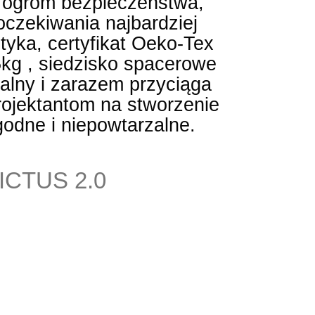
 ogrom bezpieczeństwa,
oczekiwania najbardziej
tyka, certyfikat Oeko-Tex
5kg , siedzisko spacerowe
nalny i zarazem przyciąga
rojektantom na stworzenie
odne i niepowtarzalne.
CTUS 2.0