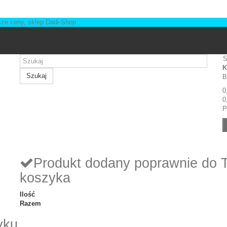
S
K
Szukaj
B
0
0
P
Produkt dodany poprawnie do 
koszyka
Ilość
Razem
yku.