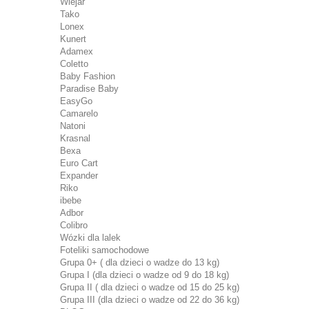
Wiejar
Tako
Lonex
Kunert
Adamex
Coletto
Baby Fashion
Paradise Baby
EasyGo
Camarelo
Natoni
Krasnal
Bexa
Euro Cart
Expander
Riko
ibebe
Adbor
Colibro
Wózki dla lalek
Foteliki samochodowe
Grupa 0+ ( dla dzieci o wadze do 13 kg)
Grupa I (dla dzieci o wadze od 9 do 18 kg)
Grupa II ( dla dzieci o wadze od 15 do 25 kg)
Grupa III (dla dzieci o wadze od 22 do 36 kg)