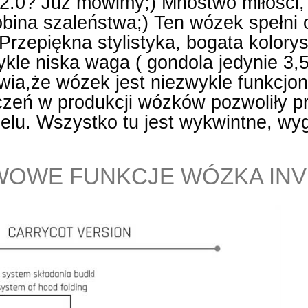
2.0? Już mówimy;) Mnóstwo miłości,
obina szaleństwa;) Ten wózek spełni 
rzepiękna stylistyka, bogata kolorys
kle niska waga ( gondola jedynie 3,
wia,że wózek jest niezwykle funkcjo
czeń w produkcji wózków pozwoliły p
lu. Wszystko tu jest wykwintne, wyg
OWE FUNKCJE WÓZKA INVI