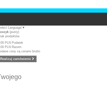
elect Language
▼
oszyk
(pusty)
rak produktów
,00 PLN
Podatek
,00 PLN
Razem
odane ceny są cenami brutto
Realizuj zamówienie
Twojego