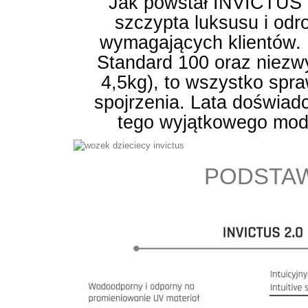
Jak powstał INVICTUS 
szczypta luksusu i odr
wymagających klientów. P
Standard 100 oraz niezwy
4,5kg), to wszystko spra
spojrzenia. Lata doświad
tego wyjątkowego mode
PODSTAW