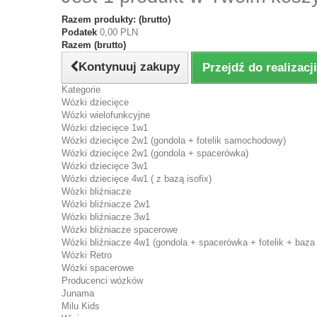
Razem produkty: (brutto)
Podatek
0,00 PLN
Razem (brutto)
Kontynuuj zakupy
Przejdź do realizac
Kategorie
Wózki dziecięce
Wózki wielofunkcyjne
Wózki dziecięce 1w1
Wózki dziecięce 2w1 (gondola + fotelik samochodowy)
Wózki dziecięce 2w1 (gondola + spacerówka)
Wózki dziecięce 3w1
Wózki dziecięce 4w1 ( z bazą isofix)
Wózki bliźniacze
Wózki bliźniacze 2w1
Wózki bliźniacze 3w1
Wózki bliźniacze spacerowe
Wózki bliźniacze 4w1 (gondola + spacerówka + fotelik + baza 
Wózki Retro
Wózki spacerowe
Producenci wózków
Junama
Milu Kids