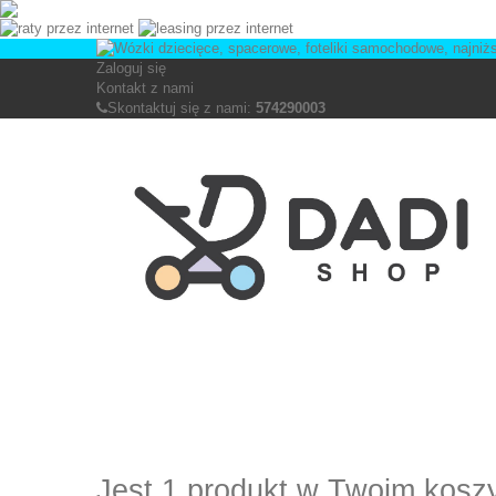
Zaloguj się
Kontakt z nami
Skontaktuj się z nami:
574290003
Jest 1 produkt w Twoim kosz