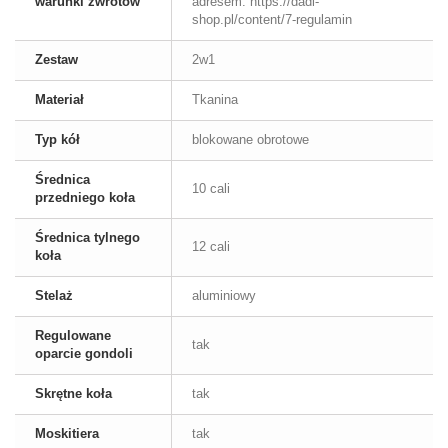
warunki zwrotów
adresem: https://dadi-
shop.pl/content/7-regulamin
Zestaw
2w1
Materiał
Tkanina
Typ kół
blokowane obrotowe
Średnica
10 cali
przedniego koła
Średnica tylnego
12 cali
koła
Stelaż
aluminiowy
Regulowane
tak
oparcie gondoli
Skrętne koła
tak
Moskitiera
tak