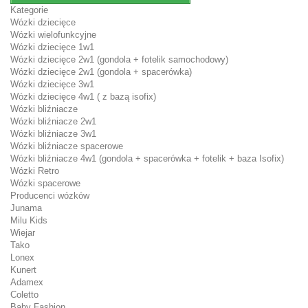
Kategorie
Wózki dziecięce
Wózki wielofunkcyjne
Wózki dziecięce 1w1
Wózki dziecięce 2w1 (gondola + fotelik samochodowy)
Wózki dziecięce 2w1 (gondola + spacerówka)
Wózki dziecięce 3w1
Wózki dziecięce 4w1 ( z bazą isofix)
Wózki bliźniacze
Wózki bliźniacze 2w1
Wózki bliźniacze 3w1
Wózki bliźniacze spacerowe
Wózki bliźniacze 4w1 (gondola + spacerówka + fotelik + baza Isofix)
Wózki Retro
Wózki spacerowe
Producenci wózków
Junama
Milu Kids
Wiejar
Tako
Lonex
Kunert
Adamex
Coletto
Baby Fashion