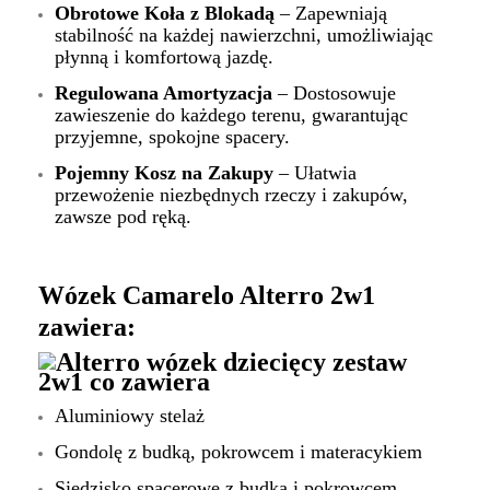
Obrotowe Koła z Blokadą
– Zapewniają
stabilność na każdej nawierzchni, umożliwiając
płynną i komfortową jazdę.
Regulowana Amortyzacja
– Dostosowuje
zawieszenie do każdego terenu, gwarantując
przyjemne, spokojne spacery.
Pojemny Kosz na Zakupy
– Ułatwia
przewożenie niezbędnych rzeczy i zakupów,
zawsze pod ręką.
Wózek Camarelo Alterro 2w1
zawiera:
Aluminiowy stelaż
Gondolę z budką, pokrowcem i materacykiem
Siedzisko spacerowe z budką i pokrowcem