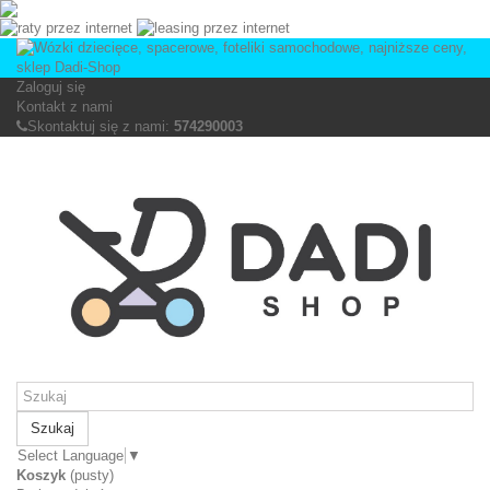
Zaloguj się
Kontakt z nami
Skontaktuj się z nami:
574290003
Szukaj
Select Language
▼
Koszyk
(pusty)