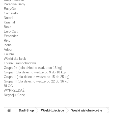
Paradise Baby
EasyGo
Camarelo
Natoni
Krasnal
Bexa
Euro Cart
Expander
Riko
ibebe
Adbor
Colibro
Wózki dla lalek
Foteliki samochodowe
Grupa 0+ ( dla dzieci o wadze do 13 kg)
Grupa I (dla dzieci o wadze od 9 do 18 kg)
Grupa II ( dla dzieci o wadze od 15 do 25 kg)
Grupa III (dla dzieci o wadze od 22 do 36 kg)
BLOG
WYPRZEDAŻ
Negocjuj Cenę
Dadi-Shop
Wózki dziecięce
Wózki wielofunkcyjne