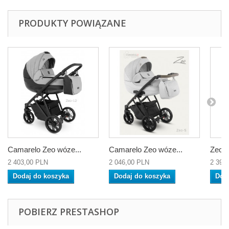
PRODUKTY POWIĄZANE
Camarelo Zeo wóze...
Camarelo Zeo wóze...
Zeo G
2 403,00 PLN
2 046,00 PLN
2 397
Dodaj do koszyka
Dodaj do koszyka
Dod
POBIERZ PRESTASHOP