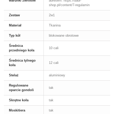
warunki zwrotów
adresem: https://dadi-
shop.pl/content/7-regulamin
Zestaw
2w1
Materiał
Tkanina
Typ kół
blokowane obrotowe
Średnica
10 cali
przedniego koła
Średnica tylnego
12 cali
koła
Stelaż
aluminiowy
Regulowane
tak
oparcie gondoli
Skrętne koła
tak
Moskitiera
tak