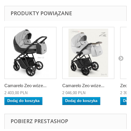
PRODUKTY POWIĄZANE
Camarelo Zeo wóze...
Camarelo Zeo wóze...
Zeo G
2 403,00 PLN
2 046,00 PLN
2 397
Dodaj do koszyka
Dodaj do koszyka
Dod
POBIERZ PRESTASHOP