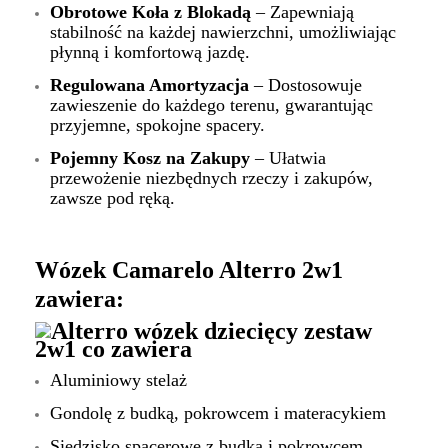
Obrotowe Koła z Blokadą
– Zapewniają
stabilność na każdej nawierzchni, umożliwiając
płynną i komfortową jazdę.
Regulowana Amortyzacja
– Dostosowuje
zawieszenie do każdego terenu, gwarantując
przyjemne, spokojne spacery.
Pojemny Kosz na Zakupy
– Ułatwia
przewożenie niezbędnych rzeczy i zakupów,
zawsze pod ręką.
Wózek Camarelo Alterro 2w1
zawiera:
Aluminiowy stelaż
Gondolę z budką, pokrowcem i materacykiem
Siedzisko spacerowe z budką i pokrowcem