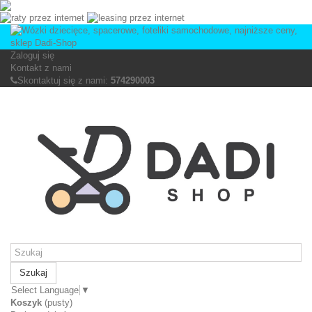
Zaloguj się
Kontakt z nami
Skontaktuj się z nami:
574290003
Szukaj
Select Language
▼
Koszyk
(pusty)