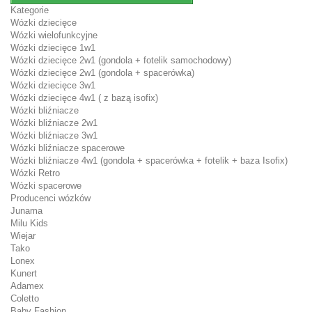
Kategorie
Wózki dziecięce
Wózki wielofunkcyjne
Wózki dziecięce 1w1
Wózki dziecięce 2w1 (gondola + fotelik samochodowy)
Wózki dziecięce 2w1 (gondola + spacerówka)
Wózki dziecięce 3w1
Wózki dziecięce 4w1 ( z bazą isofix)
Wózki bliźniacze
Wózki bliźniacze 2w1
Wózki bliźniacze 3w1
Wózki bliźniacze spacerowe
Wózki bliźniacze 4w1 (gondola + spacerówka + fotelik + baza Isofix)
Wózki Retro
Wózki spacerowe
Producenci wózków
Junama
Milu Kids
Wiejar
Tako
Lonex
Kunert
Adamex
Coletto
Baby Fashion