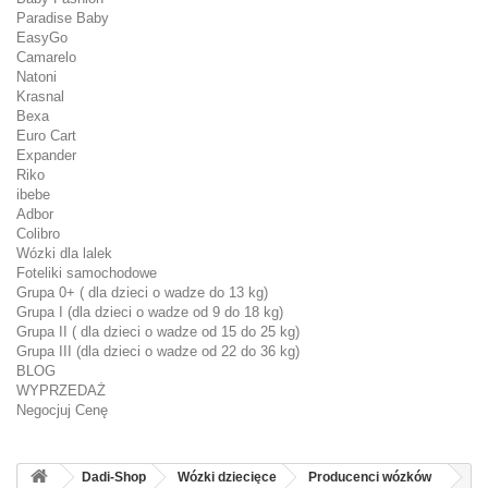
Paradise Baby
EasyGo
Camarelo
Natoni
Krasnal
Bexa
Euro Cart
Expander
Riko
ibebe
Adbor
Colibro
Wózki dla lalek
Foteliki samochodowe
Grupa 0+ ( dla dzieci o wadze do 13 kg)
Grupa I (dla dzieci o wadze od 9 do 18 kg)
Grupa II ( dla dzieci o wadze od 15 do 25 kg)
Grupa III (dla dzieci o wadze od 22 do 36 kg)
BLOG
WYPRZEDAŻ
Negocjuj Cenę
Dadi-Shop
Wózki dziecięce
Producenci wózków