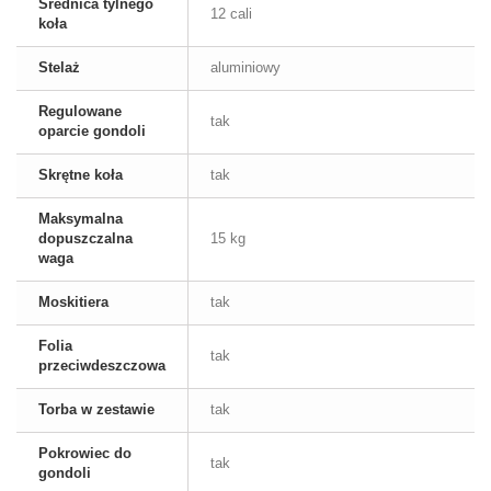
Średnica tylnego
12 cali
koła
Stelaż
aluminiowy
Regulowane
tak
oparcie gondoli
Skrętne koła
tak
Maksymalna
dopuszczalna
15 kg
waga
Moskitiera
tak
Folia
tak
przeciwdeszczowa
Torba w zestawie
tak
Pokrowiec do
tak
gondoli