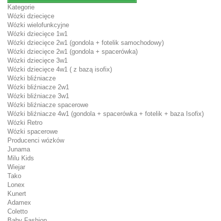
Kategorie
Wózki dziecięce
Wózki wielofunkcyjne
Wózki dziecięce 1w1
Wózki dziecięce 2w1 (gondola + fotelik samochodowy)
Wózki dziecięce 2w1 (gondola + spacerówka)
Wózki dziecięce 3w1
Wózki dziecięce 4w1 ( z bazą isofix)
Wózki bliźniacze
Wózki bliźniacze 2w1
Wózki bliźniacze 3w1
Wózki bliźniacze spacerowe
Wózki bliźniacze 4w1 (gondola + spacerówka + fotelik + baza Isofix)
Wózki Retro
Wózki spacerowe
Producenci wózków
Junama
Milu Kids
Wiejar
Tako
Lonex
Kunert
Adamex
Coletto
Baby Fashion