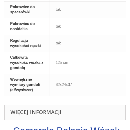
Pokrowiec do
tak
spacerówki
Pokrowiec do
tak
nosidełka
Regulacja
tak
wysokości rączki
Całkowita
wysokośc wózka z
125 cm
gondolą
Wewnętrzne
wymiary gondoli
82x24x37
(dł/wys/szer)
WIĘCEJ INFORMACJI