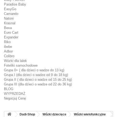
Paradise Baby
EasyGo
Camarelo
Natoni
Krasnal
Bexa
Euro Cart
Expander
Riko
ibebe
Adbor
Colibro
Wózki dla lalek
Foteliki samochodowe
Grupa 0+ ( dla dzieci o wadze do 13 kg)
Grupa I (dla dzieci o wadze od 9 do 18 kg)
Grupa II ( dla dzieci o wadze od 15 do 25 kg)
Grupa III (dla dzieci o wadze od 22 do 36 kg)
BLOG
WYPRZEDAŻ
Negocjuj Cenę
Dadi-Shop
Wózki dziecięce
Wózki wielofunkcyjne