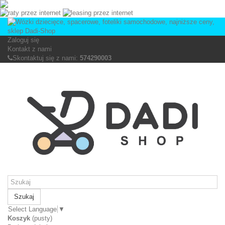
Zaloguj się
Kontakt z nami
Skontaktuj się z nami:
574290003
Szukaj
Select Language
▼
Koszyk
(pusty)