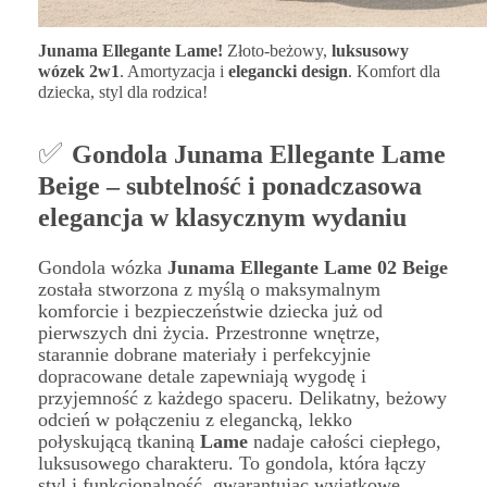
Junama Ellegante Lame!
Złoto-beżowy,
luksusowy
wózek 2w1
. Amortyzacja i
elegancki design
. Komfort dla
dziecka, styl dla rodzica!
✅
Gondola Junama Ellegante Lame
Beige – subtelność i ponadczasowa
elegancja w klasycznym wydaniu
Gondola wózka
Junama Ellegante Lame 02 Beige
została stworzona z myślą o maksymalnym
komforcie i bezpieczeństwie dziecka już od
pierwszych dni życia. Przestronne wnętrze,
starannie dobrane materiały i perfekcyjnie
dopracowane detale zapewniają wygodę i
przyjemność z każdego spaceru. Delikatny, beżowy
odcień w połączeniu z elegancką, lekko
połyskującą tkaniną
Lame
nadaje całości ciepłego,
luksusowego charakteru. To gondola, która łączy
styl i funkcjonalność, gwarantując wyjątkowe