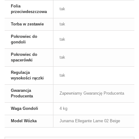
Folia
tak
przeciwdeszczowa
Torba w zestawie
tak
Pokrowiec do
tak
gondoli
Pokrowiec do
tak
spacerówki
Regulacja
tak
wysokości rączki
Gwarancja
Zapewniamy Gwarancję Producenta
Producenta
Waga Gondoli
4 kg
Model Wózka
Junama Ellegante Lame 02 Beige