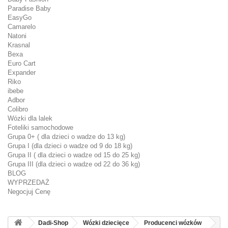
Paradise Baby
EasyGo
Camarelo
Natoni
Krasnal
Bexa
Euro Cart
Expander
Riko
ibebe
Adbor
Colibro
Wózki dla lalek
Foteliki samochodowe
Grupa 0+ ( dla dzieci o wadze do 13 kg)
Grupa I (dla dzieci o wadze od 9 do 18 kg)
Grupa II ( dla dzieci o wadze od 15 do 25 kg)
Grupa III (dla dzieci o wadze od 22 do 36 kg)
BLOG
WYPRZEDAŻ
Negocjuj Cenę
Dadi-Shop
Wózki dziecięce
Producenci wózków