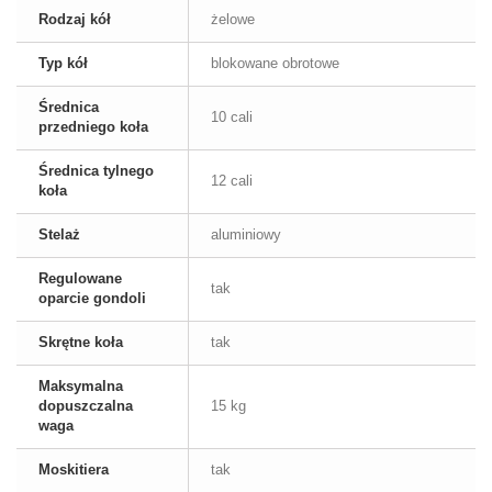
Rodzaj kół
żelowe
Typ kół
blokowane obrotowe
Średnica
10 cali
przedniego koła
Średnica tylnego
12 cali
koła
Stelaż
aluminiowy
Regulowane
tak
oparcie gondoli
Skrętne koła
tak
Maksymalna
dopuszczalna
15 kg
waga
Moskitiera
tak