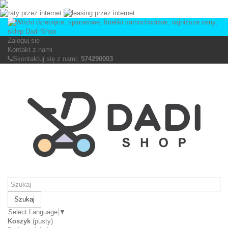
Zaloguj się
Kontakt z nami
Skontaktuj się z nami:
574290003
Szukaj
Select Language
▼
Koszyk
(pusty)