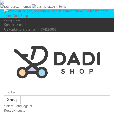
Zaloguj się
Kontakt z nami
Skontaktuj się z nami:
574290003
Szukaj
Select Language
▼
Koszyk
(pusty)