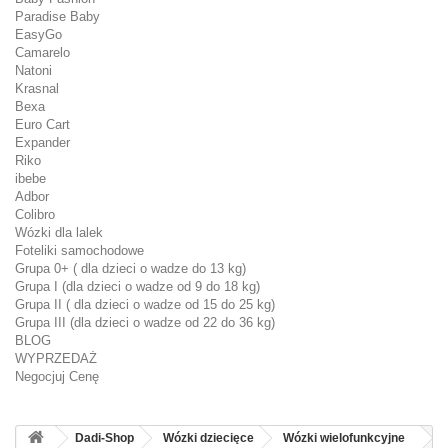
Paradise Baby
EasyGo
Camarelo
Natoni
Krasnal
Bexa
Euro Cart
Expander
Riko
ibebe
Adbor
Colibro
Wózki dla lalek
Foteliki samochodowe
Grupa 0+ ( dla dzieci o wadze do 13 kg)
Grupa I (dla dzieci o wadze od 9 do 18 kg)
Grupa II ( dla dzieci o wadze od 15 do 25 kg)
Grupa III (dla dzieci o wadze od 22 do 36 kg)
BLOG
WYPRZEDAŻ
Negocjuj Cenę
Dadi-Shop
Wózki dziecięce
Wózki wielofunkcyjne