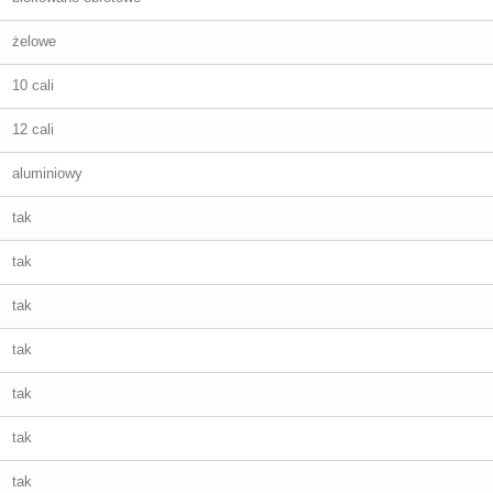
żelowe
10 cali
12 cali
aluminiowy
tak
tak
tak
tak
tak
tak
tak