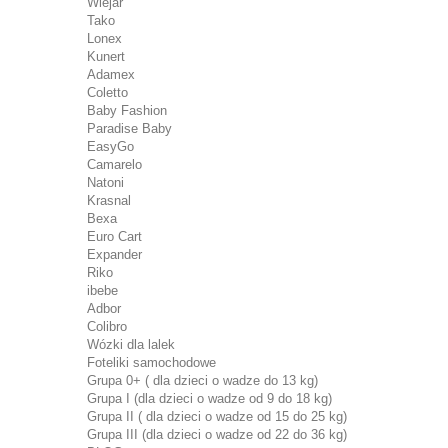
Wiejar
Tako
Lonex
Kunert
Adamex
Coletto
Baby Fashion
Paradise Baby
EasyGo
Camarelo
Natoni
Krasnal
Bexa
Euro Cart
Expander
Riko
ibebe
Adbor
Colibro
Wózki dla lalek
Foteliki samochodowe
Grupa 0+ ( dla dzieci o wadze do 13 kg)
Grupa I (dla dzieci o wadze od 9 do 18 kg)
Grupa II ( dla dzieci o wadze od 15 do 25 kg)
Grupa III (dla dzieci o wadze od 22 do 36 kg)