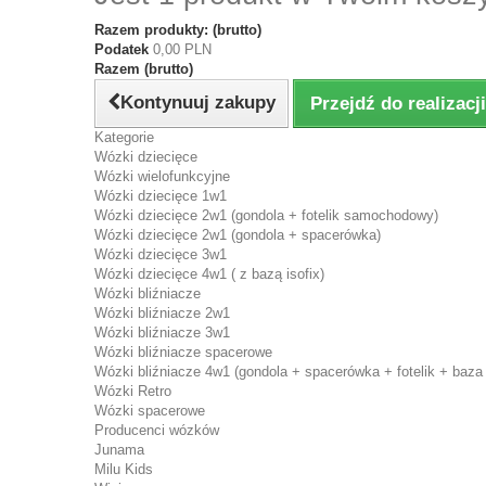
Razem produkty: (brutto)
Podatek
0,00 PLN
Razem (brutto)
Kontynuuj zakupy
Przejdź do realizac
Kategorie
Wózki dziecięce
Wózki wielofunkcyjne
Wózki dziecięce 1w1
Wózki dziecięce 2w1 (gondola + fotelik samochodowy)
Wózki dziecięce 2w1 (gondola + spacerówka)
Wózki dziecięce 3w1
Wózki dziecięce 4w1 ( z bazą isofix)
Wózki bliźniacze
Wózki bliźniacze 2w1
Wózki bliźniacze 3w1
Wózki bliźniacze spacerowe
Wózki bliźniacze 4w1 (gondola + spacerówka + fotelik + baza 
Wózki Retro
Wózki spacerowe
Producenci wózków
Junama
Milu Kids