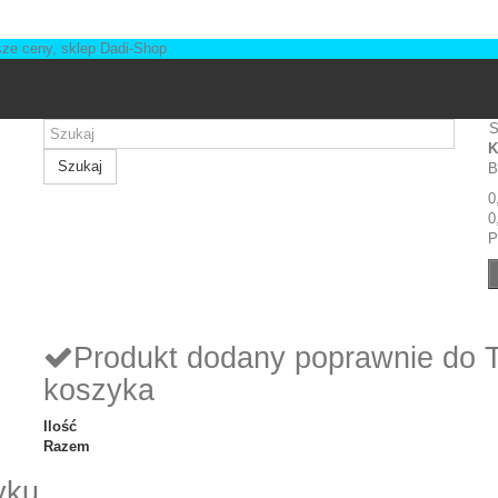
S
K
Szukaj
B
0
0
P
Produkt dodany poprawnie do 
koszyka
Ilość
Razem
yku.