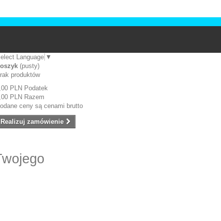
elect Language
▼
oszyk
(pusty)
rak produktów
,00 PLN
Podatek
,00 PLN
Razem
odane ceny są cenami brutto
Realizuj zamówienie
Twojego