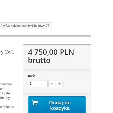
t wózek dziecięcy 2w1 beżowy 07
4 750,00 PLN
cy 2w1
brutto
Ilość
o dodaje
ek -
y system
idealny
Dodaj do
a dziecka.
koszyka