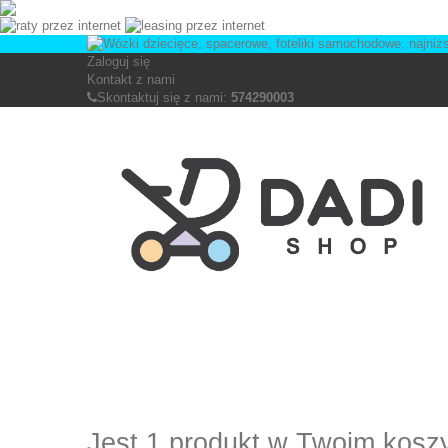
Zaloguj się
Kontakt z nami
Skontaktuj się z nami:
574290003
Jest 1 produkt w Twoim kosz