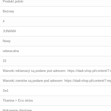
Produkt polski
Beżowy
4
JUNAMA
Nowy
odwracalna
15
Warunki reklamacji są podane pod adresem: https://dadi-shop.pl/content/7-
Warunki zwrotów są podane pod adresem: https://dadi-shop.pl/content/7-re
2w1
Tkanina + Eco skóra
blokowane obrotowe