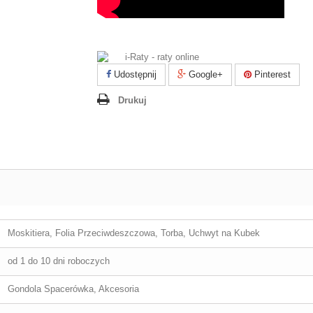
Udostępnij
Google+
Pinterest
Drukuj
Moskitiera, Folia Przeciwdeszczowa, Torba, Uchwyt na Kubek
od 1 do 10 dni roboczych
Gondola Spacerówka, Akcesoria