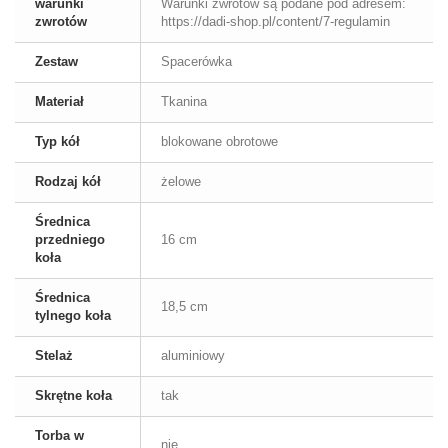
warunki
Warunki zwrotów są podane pod adresem:
zwrotów
https://dadi-shop.pl/content/7-regulamin
Zestaw
Spacerówka
Materiał
Tkanina
Typ kół
blokowane obrotowe
Rodzaj kół
żelowe
Średnica
przedniego
16 cm
koła
Średnica
18,5 cm
tylnego koła
Stelaż
aluminiowy
Skrętne koła
tak
Torba w
nie