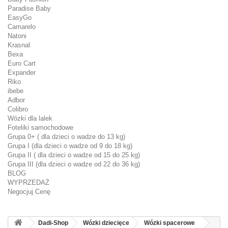
Paradise Baby
EasyGo
Camarelo
Natoni
Krasnal
Bexa
Euro Cart
Expander
Riko
ibebe
Adbor
Colibro
Wózki dla lalek
Foteliki samochodowe
Grupa 0+ ( dla dzieci o wadze do 13 kg)
Grupa I (dla dzieci o wadze od 9 do 18 kg)
Grupa II ( dla dzieci o wadze od 15 do 25 kg)
Grupa III (dla dzieci o wadze od 22 do 36 kg)
BLOG
WYPRZEDAŻ
Negocjuj Cenę
Dadi-Shop
Wózki dziecięce
Wózki spacerowe