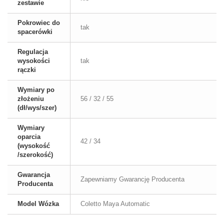
zestawie
Pokrowiec do
tak
spacerówki
Regulacja
wysokości
tak
rączki
Wymiary po
złożeniu
56 / 32 / 55
(dł/wys/szer)
Wymiary
oparcia
42 / 34
(wysokość
/szerokość)
Gwarancja
Zapewniamy Gwarancję Producenta
Producenta
Model Wózka
Coletto Maya Automatic