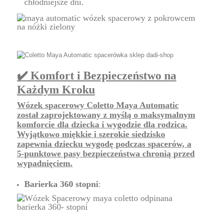
chłodniejsze dni.
✔️ Komfort i Bezpieczeństwo na
Każdym Kroku
Wózek spacerowy Coletto Maya Automatic
został zaprojektowany z myślą o maksymalnym
komforcie dla dziecka i wygodzie dla rodzica.
Wyjątkowo miękkie i szerokie siedzisko
zapewnia dziecku wygodę podczas spacerów, a
5-punktowe pasy bezpieczeństwa chronią przed
wypadnięciem.
Barierka 360 stopni
: