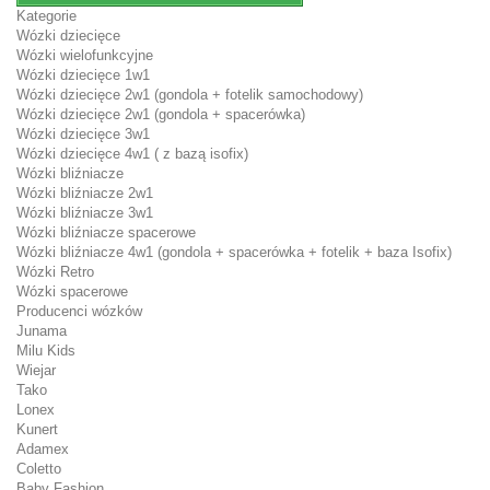
Kategorie
Wózki dziecięce
Wózki wielofunkcyjne
Wózki dziecięce 1w1
Wózki dziecięce 2w1 (gondola + fotelik samochodowy)
Wózki dziecięce 2w1 (gondola + spacerówka)
Wózki dziecięce 3w1
Wózki dziecięce 4w1 ( z bazą isofix)
Wózki bliźniacze
Wózki bliźniacze 2w1
Wózki bliźniacze 3w1
Wózki bliźniacze spacerowe
Wózki bliźniacze 4w1 (gondola + spacerówka + fotelik + baza Isofix)
Wózki Retro
Wózki spacerowe
Producenci wózków
Junama
Milu Kids
Wiejar
Tako
Lonex
Kunert
Adamex
Coletto
Baby Fashion