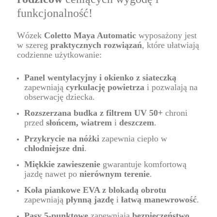
funkcjonalność!
Wózek
Coletto Maya Automatic
wyposażony jest
w szereg
praktycznych rozwiązań
, które ułatwiają
codzienne użytkowanie:
Panel wentylacyjny i okienko z siateczką
zapewniają
cyrkulację powietrza
i pozwalają na
obserwację dziecka.
Rozszerzana budka z filtrem UV 50+
chroni
przed
słońcem, wiatrem
i
deszczem
.
Przykrycie na nóżki
zapewnia ciepło w
chłodniejsze dni
.
Miękkie zawieszenie
gwarantuje komfortową
jazdę nawet po
nierównym terenie
.
Koła piankowe EVA z blokadą obrotu
zapewniają
płynną jazdę
i
łatwą manewrowość
.
Pasy 5-punktowe
zapewniają
bezpieczeństwo