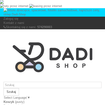
Zaloguj się
Kontakt z nami
Skontaktuj się z nami:
574290003
Szukaj
Select Language
▼
Koszyk
(pusty)