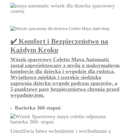
✔️ Komfort i Bezpieczeństwo na
Każdym Kroku
Wózek spacerowy Coletto Maya Automatic
został zaprojektowany z myślą o maksymalnym
komforcie dla dziecka i wygodzie dla rodzica.
Wyjątkowo miękkie i szerokie siedzisko
zapewnia dziecku wygodę podczas spacerów, a
5-punktowe pasy bezpieczeństwa chronią przed
wypadnięciem.
Barierka 360 stopni
:
Umożliwia łatwe wchodzenie i wychodzenie z