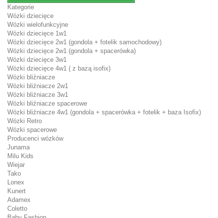
Kategorie
Wózki dziecięce
Wózki wielofunkcyjne
Wózki dziecięce 1w1
Wózki dziecięce 2w1 (gondola + fotelik samochodowy)
Wózki dziecięce 2w1 (gondola + spacerówka)
Wózki dziecięce 3w1
Wózki dziecięce 4w1 ( z bazą isofix)
Wózki bliźniacze
Wózki bliźniacze 2w1
Wózki bliźniacze 3w1
Wózki bliźniacze spacerowe
Wózki bliźniacze 4w1 (gondola + spacerówka + fotelik + baza Isofix)
Wózki Retro
Wózki spacerowe
Producenci wózków
Junama
Milu Kids
Wiejar
Tako
Lonex
Kunert
Adamex
Coletto
Baby Fashion