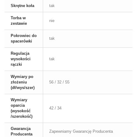
Skrętne koła
tak
Torba w
nie
zestawie
Pokrowiec do
tak
spacerówki
Regulacja
wysokości
tak
rączki
Wymiary po
złożeniu
56 / 32 / 55
(dł/wys/szer)
Wymiary
oparcia
42 / 34
(wysokość
/szerokość)
Gwarancja
Zapewniamy Gwarancję Producenta
Producenta