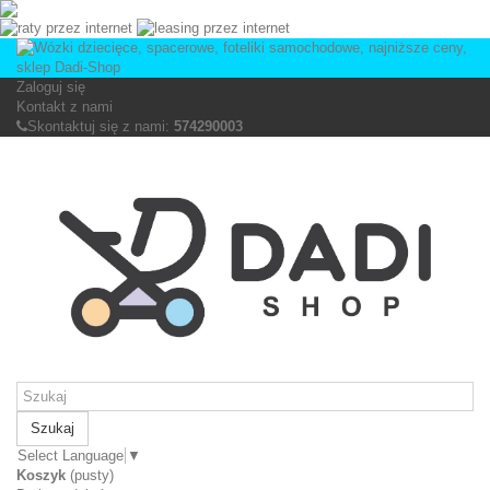
Zaloguj się
Kontakt z nami
Skontaktuj się z nami:
574290003
Szukaj
Select Language
▼
Koszyk
(pusty)