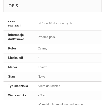
OPIS
czas
od 1 do 10 dni roboczych
realizacji
Informacje
Produkt polski
dodatkowe
Kolor
Czarny
Liczka kół
4
Marka
Coletto
Stan
Nowy
Typ siedziska
tyłem do rodzica
Waga wózka
7,3 kg
Warunki reklamacji są podane pod