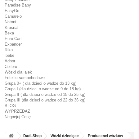
Paradise Baby
EasyGo
Camarelo
Natoni
Krasnal
Bexa
Euro Cart
Expander
Riko
ibebe
Adbor
Colibro
Wózki dla lalek
Foteliki samochodowe
Grupa 0+ ( dla dzieci o wadze do 13 kg)
Grupa I (dla dzieci o wadze od 9 do 18 kg)
Grupa II ( dla dzieci o wadze od 15 do 25 kg)
Grupa III (dla dzieci o wadze od 22 do 36 kg)
BLOG
WYPRZEDAŻ
Negocjuj Cenę
Dadi-Shop
Wózki dziecięce
Producenci wózków