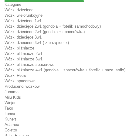
Kategorie
Wózki dziecięce
Wózki wielofunkcyjne
Wózki dziecięce 1w1
Wózki dziecięce 2w1 (gondola + fotelik samochodowy)
Wózki dziecięce 2w1 (gondola + spacerówka)
Wózki dziecięce 3w1
Wózki dziecięce 4w1 ( z bazą isofix)
Wózki bliźniacze
Wózki bliźniacze 2w1
Wózki bliźniacze 3w1
Wózki bliźniacze spacerowe
Wózki bliźniacze 4w1 (gondola + spacerówka + fotelik + baza Isofix)
Wózki Retro
Wózki spacerowe
Producenci wózków
Junama
Milu Kids
Wiejar
Tako
Lonex
Kunert
Adamex
Coletto
Baby Fashion