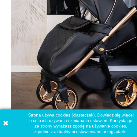
Strona używa cookies (ciasteczek). Dowiedz się więcej
o celu ich używania i zmianach ustawień. Korzystając
ze strony wyrażasz zgodę na używanie cookies,
Spacerówka Adbor Loretto Stars 05 dodaje szyku
zgodnie z aktualnymi ustawieniami przeglądarki.
każdemu wyjściu, zapewniając maluszkowi ciepło i