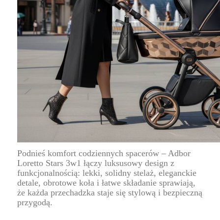
Podnieś komfort codziennych spacerów – Adbor
Loretto Stars 3w1 łączy luksusowy design z
funkcjonalnością: lekki, solidny stelaż, eleganckie
detale, obrotowe koła i łatwe składanie sprawiają,
że każda przechadzka staje się stylową i bezpieczną
przygodą.