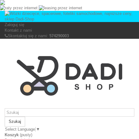
Zaloguj się
Kontakt z nami
Skontaktuj się z nami:
574290003
Szukaj
Select Language
▼
Koszyk
(pusty)