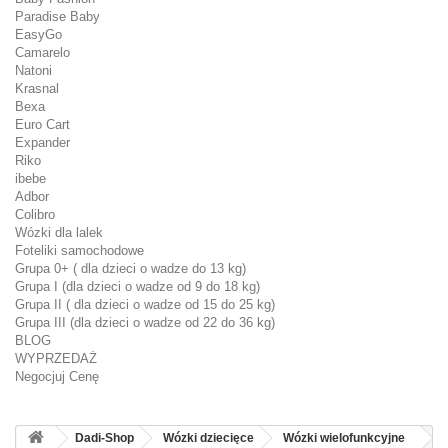
Paradise Baby
EasyGo
Camarelo
Natoni
Krasnal
Bexa
Euro Cart
Expander
Riko
ibebe
Adbor
Colibro
Wózki dla lalek
Foteliki samochodowe
Grupa 0+ ( dla dzieci o wadze do 13 kg)
Grupa I (dla dzieci o wadze od 9 do 18 kg)
Grupa II ( dla dzieci o wadze od 15 do 25 kg)
Grupa III (dla dzieci o wadze od 22 do 36 kg)
BLOG
WYPRZEDAŻ
Negocjuj Cenę
Dadi-Shop
Wózki dziecięce
Wózki wielofunkcyjne