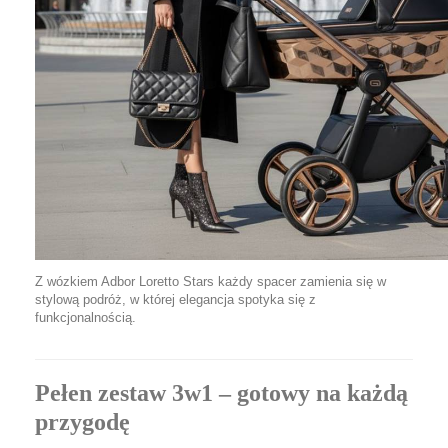
Z wózkiem Adbor Loretto Stars każdy spacer zamienia się w
stylową podróż, w której elegancja spotyka się z
funkcjonalnością.
Pełen zestaw 3w1 – gotowy na każdą
przygodę