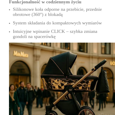
Funkcjonalność w codziennym życiu
Silikonowe koła odporne na przebicie, przednie
obrotowe (360°) z blokadą
System składania do kompaktowych wymiarów
Intuicyjne wpinanie CLICK – szybka zmiana
gondoli na spacerówkę