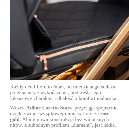
Każdy detal Loretto Stars, od miedzianego stelaża
po eleganckie wykończenia, podkreśla jego
luksusowy charakter i dbałość o komfort maluszka.
Wózek
Adbor Loretto Stars
przyciąga spojrzenia
dzięki swojej wyjątkowej ramie w kolorze
rose
gold
. Aluminiowa konstrukcja bez widocznych
nitów, z subtelnym profilem „diament”, jest lekka,