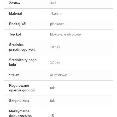
Zestaw
3w1
Materiał
Tkanina
Rodzaj kół
piankowe
Typ kół
blokowane obrotowe
Średnica
10 cali
przedniego koła
Średnica tylnego
12 cali
koła
Stelaż
aluminiowy
Regulowane
tak
oparcie gondoli
Skrętne koła
tak
Maksymalna
dopuszczalna
15