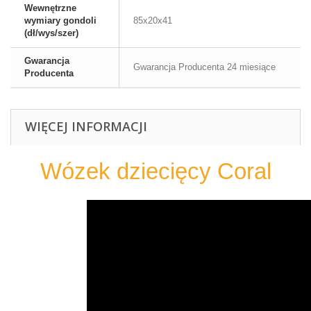
Wewnętrzne
wymiary gondoli
85x20x41
(dł/wys/szer)
Gwarancja
Gwarancja Producenta 24 miesiące
Producenta
WIĘCEJ INFORMACJI
Wózek dziecięcy Coral