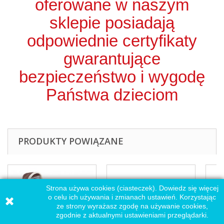
oferowane w naszym
sklepie posiadają
odpowiednie certyfikaty
gwarantujące
bezpieczeństwo i wygodę
Państwa dzieciom
PRODUKTY POWIĄZANE
Strona używa cookies (ciasteczek). Dowiedz się więcej
o celu ich używania i zmianach ustawień. Korzystając
ze strony wyrażasz zgodę na używanie cookies,
zgodnie z aktualnymi ustawieniami przeglądarki.