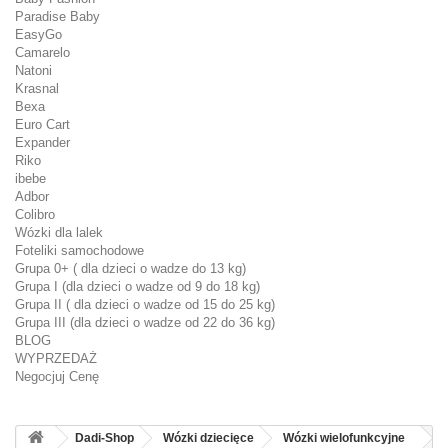
Paradise Baby
EasyGo
Camarelo
Natoni
Krasnal
Bexa
Euro Cart
Expander
Riko
ibebe
Adbor
Colibro
Wózki dla lalek
Foteliki samochodowe
Grupa 0+ ( dla dzieci o wadze do 13 kg)
Grupa I (dla dzieci o wadze od 9 do 18 kg)
Grupa II ( dla dzieci o wadze od 15 do 25 kg)
Grupa III (dla dzieci o wadze od 22 do 36 kg)
BLOG
WYPRZEDAŻ
Negocjuj Cenę
Dadi-Shop
Wózki dziecięce
Wózki wielofunkcyjne