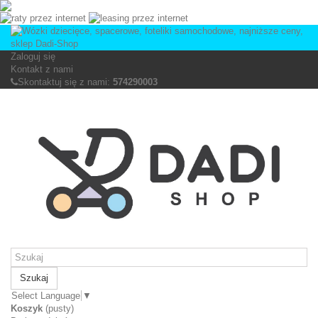
Zaloguj się
Kontakt z nami
Skontaktuj się z nami:
574290003
Szukaj
Select Language
▼
Koszyk
(pusty)