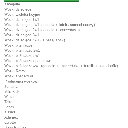
Kategorie
Wózki dziecięce
Wózki wielofunkcyjne
Wózki dziecięce 1w1
Wózki dziecięce 2w1 (gondola + fotelik samochodowy)
Wózki dziecięce 2w1 (gondola + spacerówka)
Wózki dziecięce 3w1
Wózki dziecięce 4w1 ( z bazą isofix)
Wózki bliźniacze
Wózki bliźniacze 2w1
Wózki bliźniacze 3w1
Wózki bliźniacze spacerowe
Wózki bliźniacze 4w1 (gondola + spacerówka + fotelik + baza Isofix)
Wózki Retro
Wózki spacerowe
Producenci wózków
Junama
Milu Kids
Wiejar
Tako
Lonex
Kunert
Adamex
Coletto
Baby Fashion