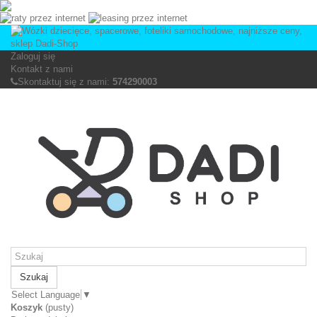
Zaloguj się
Kontakt z nami
Skontaktuj się z nami:
574290003
Szukaj
Select Language
▼
Koszyk
(pusty)