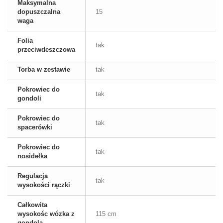
Maksymalna
dopuszczalna
15
waga
Folia
tak
przeciwdeszczowa
Torba w zestawie
tak
Pokrowiec do
tak
gondoli
Pokrowiec do
tak
spacerówki
Pokrowiec do
tak
nosidełka
Regulacja
tak
wysokości rączki
Całkowita
wysokośc wózka z
115 cm
gondolą