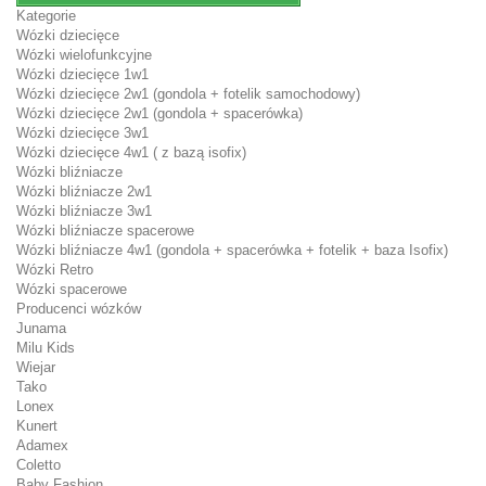
Kategorie
Wózki dziecięce
Wózki wielofunkcyjne
Wózki dziecięce 1w1
Wózki dziecięce 2w1 (gondola + fotelik samochodowy)
Wózki dziecięce 2w1 (gondola + spacerówka)
Wózki dziecięce 3w1
Wózki dziecięce 4w1 ( z bazą isofix)
Wózki bliźniacze
Wózki bliźniacze 2w1
Wózki bliźniacze 3w1
Wózki bliźniacze spacerowe
Wózki bliźniacze 4w1 (gondola + spacerówka + fotelik + baza Isofix)
Wózki Retro
Wózki spacerowe
Producenci wózków
Junama
Milu Kids
Wiejar
Tako
Lonex
Kunert
Adamex
Coletto
Baby Fashion