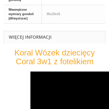
Wewnętrzne
wymiary gondoli
85x20x41
(dł/wys/szer)
WIĘCEJ INFORMACJI
Koral Wózek dziecięcy
Coral 3w1 z fotelikiem