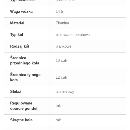
Waga wózka
14,5
Materiał
Tkanina
Typ kół
blokowane obrotowe
Rodzaj kół
piankowe
Średnica
10 cali
przedniego koła
Średnica tylnego
12 cali
koła
Stelaż
aluminiowy
Regulowane
tak
oparcie gondoli
Skrętne koła
tak