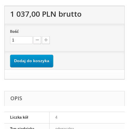
1 037,00 PLN
brutto
Ilość
Dodaj do koszyka
OPIS
Liczka kół
4
Typ siedziska
odwracalna