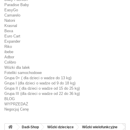
Paradise Baby
EasyGo
Camarelo
Natoni
Krasnal
Bexa
Euro Cart
Expander
Riko
ibebe
Adbor
Colibro
Wózki dla lalek
Foteliki samochodowe
Grupa 0+ ( dla dzieci o wadze do 13 kg)
Grupa I (dla dzieci o wadze od 9 do 18 kg)
Grupa II ( dla dzieci o wadze od 15 do 25 kg)
Grupa III (dla dzieci o wadze od 22 do 36 kg)
BLOG
WYPRZEDAŻ
Negocjuj Cenę
Dadi-Shop
Wózki dziecięce
Wózki wielofunkcyjne