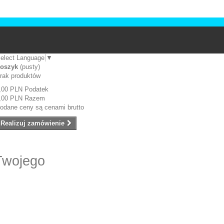
elect Language
▼
oszyk
(pusty)
rak produktów
,00 PLN
Podatek
,00 PLN
Razem
odane ceny są cenami brutto
Realizuj zamówienie
Twojego