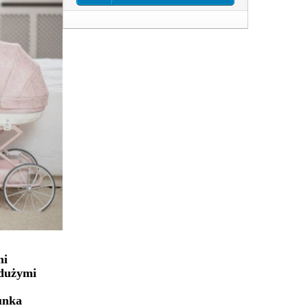
mi
 dużymi
unka