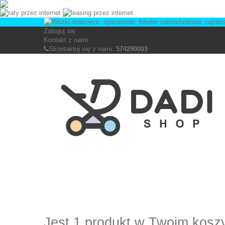
Zaloguj się
Kontakt z nami
Skontaktuj się z nami:
574290003
Jest 1 produkt w Twoim kosz