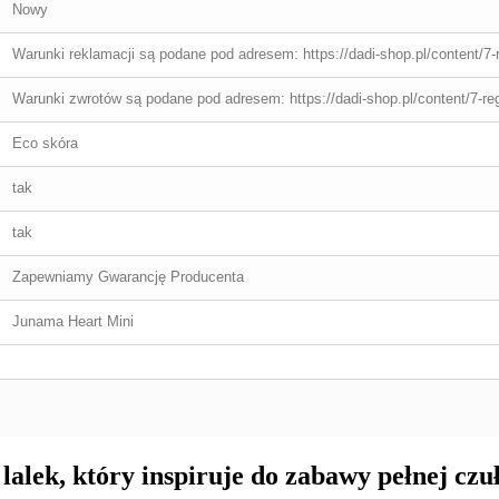
Nowy
Warunki reklamacji są podane pod adresem: https://dadi-shop.pl/content/7-
Warunki zwrotów są podane pod adresem: https://dadi-shop.pl/content/7-re
Eco skóra
tak
tak
Zapewniamy Gwarancję Producenta
Junama Heart Mini
lek, który inspiruje do zabawy pełnej czuł