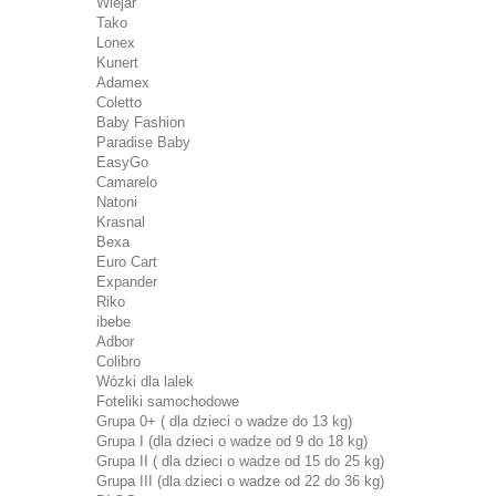
Wiejar
Tako
Lonex
Kunert
Adamex
Coletto
Baby Fashion
Paradise Baby
EasyGo
Camarelo
Natoni
Krasnal
Bexa
Euro Cart
Expander
Riko
ibebe
Adbor
Colibro
Wózki dla lalek
Foteliki samochodowe
Grupa 0+ ( dla dzieci o wadze do 13 kg)
Grupa I (dla dzieci o wadze od 9 do 18 kg)
Grupa II ( dla dzieci o wadze od 15 do 25 kg)
Grupa III (dla dzieci o wadze od 22 do 36 kg)