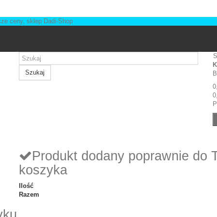
S
K
Szukaj
B
0
0
P
Produkt dodany poprawnie do 
koszyka
Ilość
Razem
yku.