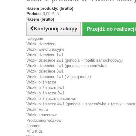
Razem produkty: (brutto)
Podatek
0,00 PLN
Razem (brutto)
Kontynuuj zakupy
Przejdź do realizac
Kategorie
Wózki dziecięce
Wózki wielofunkcyjne
Wózki dziecięce 1w1
Wózki dziecięce 2w1 (gondola + fotelik samochodowy)
Wózki dziecięce 2w1 (gondola + spacerówka)
Wózki dziecięce 3w1
Wózki dziecięce 4w1 ( z bazą isofix)
Wózki bliźniacze
Wózki bliźniacze 2w1
Wózki bliźniacze 3w1
Wózki bliźniacze spacerowe
Wózki bliźniacze 4w1 (gondola + spacerówka + fotelik + baza 
Wózki Retro
Wózki spacerowe
Producenci wózków
Junama
Milu Kids