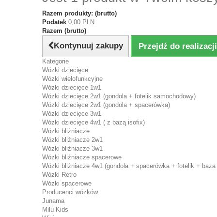
Razem produkty: (brutto)
Podatek
0,00 PLN
Razem (brutto)
Kontynuuj zakupy
Przejdź do realizac
Kategorie
Wózki dziecięce
Wózki wielofunkcyjne
Wózki dziecięce 1w1
Wózki dziecięce 2w1 (gondola + fotelik samochodowy)
Wózki dziecięce 2w1 (gondola + spacerówka)
Wózki dziecięce 3w1
Wózki dziecięce 4w1 ( z bazą isofix)
Wózki bliźniacze
Wózki bliźniacze 2w1
Wózki bliźniacze 3w1
Wózki bliźniacze spacerowe
Wózki bliźniacze 4w1 (gondola + spacerówka + fotelik + baza 
Wózki Retro
Wózki spacerowe
Producenci wózków
Junama
Milu Kids