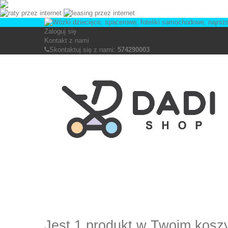
Zaloguj się
Kontakt z nami
Skontaktuj się z nami:
574290003
Jest 1 produkt w Twoim kosz