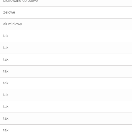
blokowane obrotowe
żelowe
aluminiowy
tak
tak
tak
tak
tak
tak
tak
tak
tak