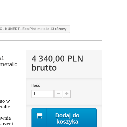
UO - KUNERT - Eco Pink metalic 13 różowy
4 340,00 PLN
w1
metalic
brutto
Ilość
Duo w
talic
Dodaj do
ewnia
koszyka
trzeni.