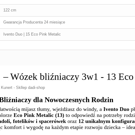
122 cm
Gwarancja Producenta 24 miesiące
Ivento Duo | 15 Eco Pink Metalic
Wózek bliźniaczy 3w1 - 13 Eco 
Bliźniaczy dla Nowoczesnych Rodzin
łatwością mijasz tłumy, wjeżdżasz do windy, a
Ivento Duo
pł
lorze
Eco Pink Metalic (13)
to odpowiedź na potrzeby rodz
doli, fotelików i spacerówek
oraz
12 unikalnym konfigur
jąc komfort i wygodę na każdym etapie rozwoju dziecka – ide