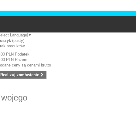
elect Language
▼
oszyk
(pusty)
rak produktów
,00 PLN
Podatek
,00 PLN
Razem
odane ceny są cenami brutto
Realizuj zamówienie
Twojego