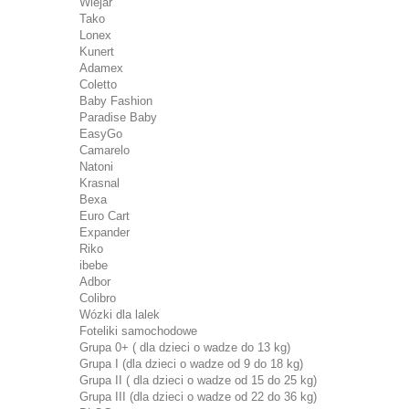
Wiejar
Tako
Lonex
Kunert
Adamex
Coletto
Baby Fashion
Paradise Baby
EasyGo
Camarelo
Natoni
Krasnal
Bexa
Euro Cart
Expander
Riko
ibebe
Adbor
Colibro
Wózki dla lalek
Foteliki samochodowe
Grupa 0+ ( dla dzieci o wadze do 13 kg)
Grupa I (dla dzieci o wadze od 9 do 18 kg)
Grupa II ( dla dzieci o wadze od 15 do 25 kg)
Grupa III (dla dzieci o wadze od 22 do 36 kg)