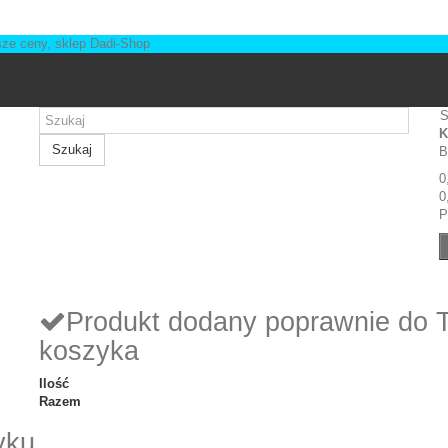
S
K
Szukaj
B
0
0
P
Produkt dodany poprawnie do 
koszyka
Ilość
Razem
yku.