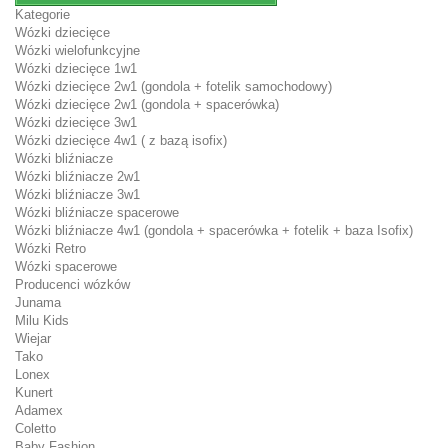
Kategorie
Wózki dziecięce
Wózki wielofunkcyjne
Wózki dziecięce 1w1
Wózki dziecięce 2w1 (gondola + fotelik samochodowy)
Wózki dziecięce 2w1 (gondola + spacerówka)
Wózki dziecięce 3w1
Wózki dziecięce 4w1 ( z bazą isofix)
Wózki bliźniacze
Wózki bliźniacze 2w1
Wózki bliźniacze 3w1
Wózki bliźniacze spacerowe
Wózki bliźniacze 4w1 (gondola + spacerówka + fotelik + baza Isofix)
Wózki Retro
Wózki spacerowe
Producenci wózków
Junama
Milu Kids
Wiejar
Tako
Lonex
Kunert
Adamex
Coletto
Baby Fashion