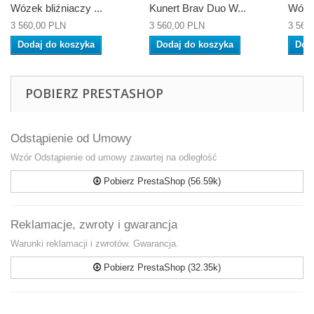
Wózek bliźniaczy ...
Kunert Brav Duo W...
Wózek
3 560,00 PLN
3 560,00 PLN
3 560
Dodaj do koszyka
Dodaj do koszyka
Dod
POBIERZ PRESTASHOP
Odstąpienie od Umowy
Wzór Odstąpienie od umowy zawartej na odległość
Pobierz PrestaShop (56.59k)
Reklamacje, zwroty i gwarancja
Warunki reklamacji i zwrotów. Gwarancja.
Pobierz PrestaShop (32.35k)