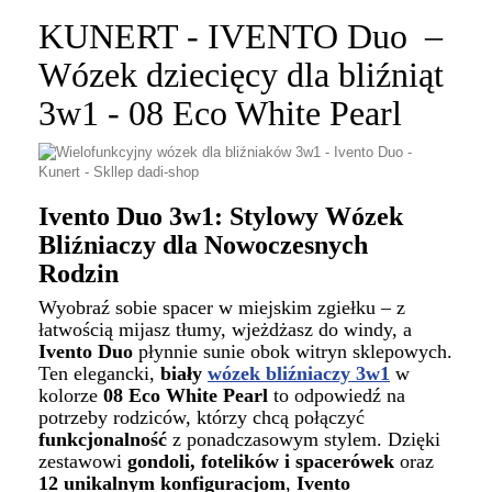
KUNERT - IVENTO Duo –
Wózek dziecięcy dla bliźniąt
3w1 - 08 Eco White Pearl
Ivento Duo 3w1: Stylowy Wózek
Bliźniaczy dla Nowoczesnych
Rodzin
Wyobraź sobie spacer w miejskim zgiełku – z
łatwością mijasz tłumy, wjeżdżasz do windy, a
Ivento Duo
płynnie sunie obok witryn sklepowych.
Ten elegancki,
biały
wózek bliźniaczy 3w1
w
kolorze
08 Eco White Pearl
to odpowiedź na
potrzeby rodziców, którzy chcą połączyć
funkcjonalność
z ponadczasowym stylem. Dzięki
zestawowi
gondoli, fotelików i spacerówek
oraz
12 unikalnym konfiguracjom
,
Ivento