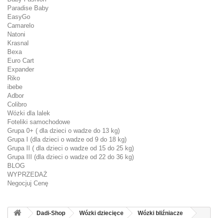
Paradise Baby
EasyGo
Camarelo
Natoni
Krasnal
Bexa
Euro Cart
Expander
Riko
ibebe
Adbor
Colibro
Wózki dla lalek
Foteliki samochodowe
Grupa 0+ ( dla dzieci o wadze do 13 kg)
Grupa I (dla dzieci o wadze od 9 do 18 kg)
Grupa II ( dla dzieci o wadze od 15 do 25 kg)
Grupa III (dla dzieci o wadze od 22 do 36 kg)
BLOG
WYPRZEDAŻ
Negocjuj Cenę
Dadi-Shop
Wózki dziecięce
Wózki bliźniacze