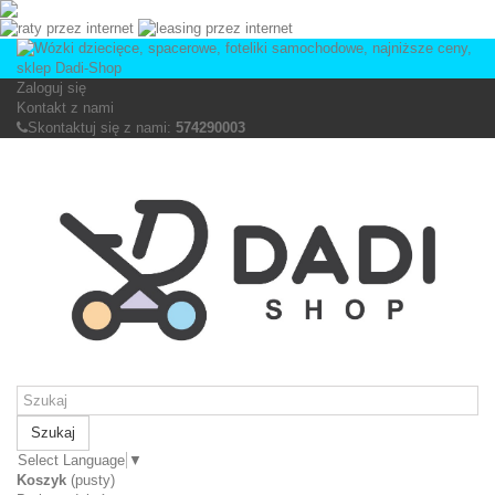
Zaloguj się
Kontakt z nami
Skontaktuj się z nami:
574290003
Szukaj
Select Language
▼
Koszyk
(pusty)