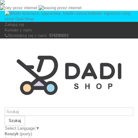
Zaloguj się
Kontakt z nami
Skontaktuj się z nami:
574290003
Szukaj
Select Language
▼
Koszyk
(pusty)