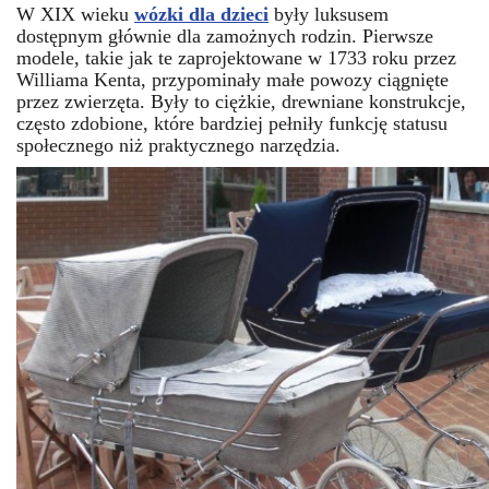
W XIX wieku
wózki dl
a dzieci
były luksusem
dostępnym głównie dla zamożnych rodzin. Pierwsze
modele, takie jak te zaprojektowane w 1733 roku przez
Williama Kenta, przypominały małe powozy ciągnięte
przez zwierzęta. Były to ciężkie, drewniane konstrukcje,
często zdobione, które bardziej pełniły funkcję statusu
społecznego niż praktycznego narzędzia.