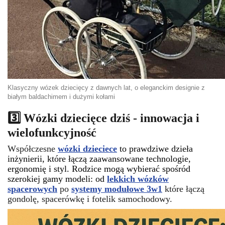
Klasyczny wózek dziecięcy z dawnych lat, o eleganckim designie z
białym baldachimem i dużymi kołami
3️⃣ Wózki dziecięce dziś - innowacja i
wielofunkcyjność
Współczesne
wózki dzieciec
e
to prawdziwe dzieła
inżynierii, które łączą zaawansowane technologie,
ergonomię i styl. Rodzice mogą wybierać spośród
szerokiej gamy modeli: od
lekkich wózków
spacerowych
po
systemy modułowe 3w1
które łączą
gondolę, spacerówkę i fotelik samochodowy.