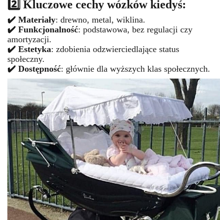
2️⃣ Kluczowe cechy wózków kiedyś:
✔️ Materiały
: drewno, metal, wiklina.
✔️ Funkcjonalność
: podstawowa, bez regulacji czy
amortyzacji.
✔️ Estetyka
: zdobienia odzwierciedlające status
społeczny.
✔️ Dostępność
: głównie dla wyższych klas społecznych.