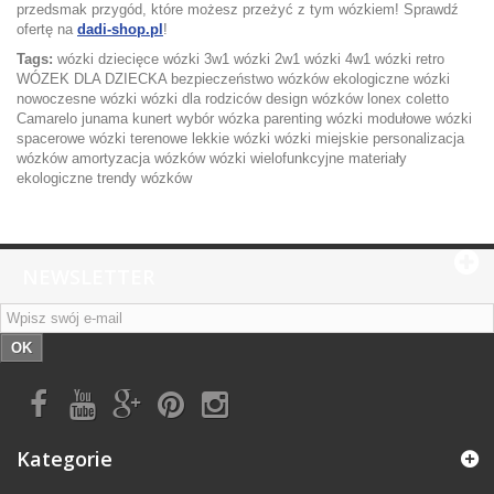
przedsmak przygód, które możesz przeżyć z tym wózkiem! Sprawdź
ofertę na
dadi-shop.pl
!
Tags:
wózki dziecięce
wózki 3w1
wózki 2w1
wózki 4w1
wózki retro
WÓZEK DLA DZIECKA
bezpieczeństwo wózków
ekologiczne wózki
nowoczesne wózki
wózki dla rodziców
design wózków
lonex
coletto
Camarelo
junama
kunert
wybór wózka
parenting
wózki modułowe
wózki
spacerowe
wózki terenowe
lekkie wózki
wózki miejskie
personalizacja
wózków
amortyzacja wózków
wózki wielofunkcyjne
materiały
ekologiczne
trendy wózków
NEWSLETTER
OK
Kategorie