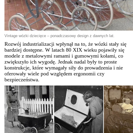
Vintage wózki dziecięce – ponadczasowy design z dawnych lat.
Rozwój industrializacji wpłynął na to, że wózki stały się
bardziej dostępne. W latach 80 XIX wieku pojawiły się
modele z metalowymi ramami i gumowymi kołami, co
zwiększyło ich wygodę. Jednak nadal były to proste
konstrukcje, które wymagały siły do prowadzenia i nie
oferowały wiele pod względem ergonomii czy
bezpieczeństwa.