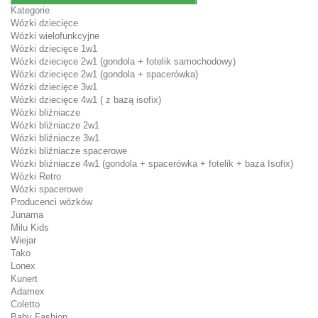
Kategorie
Wózki dziecięce
Wózki wielofunkcyjne
Wózki dziecięce 1w1
Wózki dziecięce 2w1 (gondola + fotelik samochodowy)
Wózki dziecięce 2w1 (gondola + spacerówka)
Wózki dziecięce 3w1
Wózki dziecięce 4w1 ( z bazą isofix)
Wózki bliźniacze
Wózki bliźniacze 2w1
Wózki bliźniacze 3w1
Wózki bliźniacze spacerowe
Wózki bliźniacze 4w1 (gondola + spacerówka + fotelik + baza Isofix)
Wózki Retro
Wózki spacerowe
Producenci wózków
Junama
Milu Kids
Wiejar
Tako
Lonex
Kunert
Adamex
Coletto
Baby Fashion