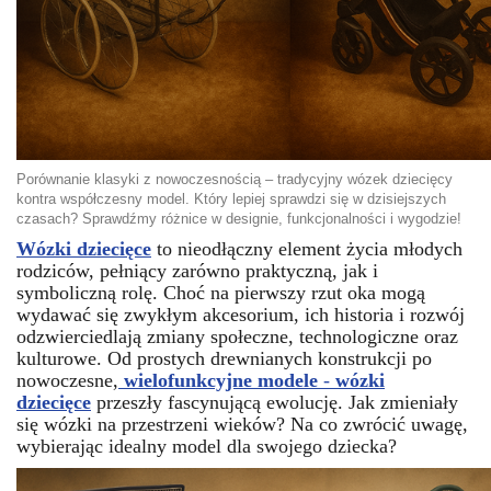
Porównanie klasyki z nowoczesnością – tradycyjny wózek dziecięcy
kontra współczesny model. Który lepiej sprawdzi się w dzisiejszych
czasach? Sprawdźmy różnice w designie, funkcjonalności i wygodzie!
Wózki dziecięce
to nieodłączny element życia młodych
rodziców, pełniący zarówno praktyczną, jak i
symboliczną rolę. Choć na pierwszy rzut oka mogą
wydawać się zwykłym akcesorium, ich historia i rozwój
odzwierciedlają zmiany społeczne, technologiczne oraz
kulturowe. Od prostych drewnianych konstrukcji po
nowoczesne,
wielofunkcyjne modele
-
wózki
dziecięce
przeszły fascynującą ewolucję. Jak zmieniały
się wózki na przestrzeni wieków? Na co zwrócić uwagę,
wybierając idealny model dla swojego dziecka?