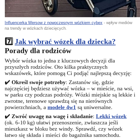
Influencerka Wersow z nowoczesnym wózkiem cybex
- wpływ mediów
na trendy w wózkach dziecięcych.
7️⃣
Jak wybrać wózek dla dziecka?
Porady dla rodziców
Wybór wózka to jedna z kluczowych decyzji dla
przyszłych rodziców. Oto kilka praktycznych
wskazówek, które pomogą Ci podjąć najlepszą decyzję:
✔️ Określ swoje potrzeby
: Zastanów się, gdzie
najczęściej będziesz używać wózka – w mieście, na wsi,
w parku czy podczas podróży. Wózki miejskie są lekkie i
zwrotne, terenowe sprawdzą się na nierównych
powierzchniach, a
modele 4w1
są uniwersalne.
✔️ Zwróć uwagę na wagę i składanie
:
Lekki wózek
(ok. 6-10 kg) ułatwi przenoszenie, zwłaszcza jeśli
mieszkasz w bloku bez windy. Sprawdź, czy wózek
łatwo się składa i mieści do bagażnika samochodu.