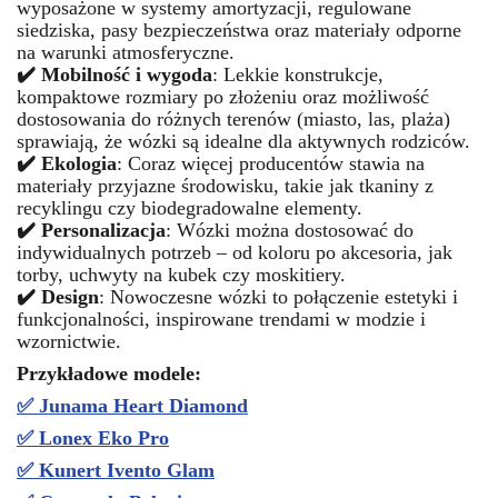
wyposażone w systemy amortyzacji, regulowane
siedziska, pasy bezpieczeństwa oraz materiały odporne
na warunki atmosferyczne.
✔️ Mobilność i wygoda
: Lekkie konstrukcje,
kompaktowe rozmiary po złożeniu oraz możliwość
dostosowania do różnych terenów (miasto, las, plaża)
sprawiają, że wózki są idealne dla aktywnych rodziców.
✔️ Ekologia
: Coraz więcej producentów stawia na
materiały przyjazne środowisku, takie jak tkaniny z
recyklingu czy biodegradowalne elementy.
✔️ Personalizacja
: Wózki można dostosować do
indywidualnych potrzeb – od koloru po akcesoria, jak
torby, uchwyty na kubek czy moskitiery.
✔️ Design
: Nowoczesne wózki to połączenie estetyki i
funkcjonalności, inspirowane trendami w modzie i
wzornictwie.
Przykładowe modele:
✅
Junama Heart Diamond
✅
Lonex Eko Pro
✅ Kunert Ivento Glam