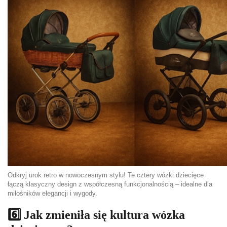
Odkryj urok retro w nowoczesnym stylu! Te cztery wózki dziecięce
łączą klasyczny design z współczesną funkcjonalnością – idealne dla
miłośników elegancji i wygody.
6️⃣ Jak zmieniła się kultura wózka