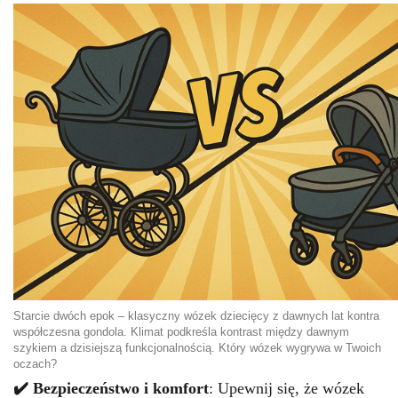
Starcie dwóch epok – klasyczny wózek dziecięcy z dawnych lat kontra
współczesna gondola. Klimat podkreśla kontrast między dawnym
szykiem a dzisiejszą funkcjonalnością. Który wózek wygrywa w Twoich
oczach?
✔️ Bezpieczeństwo i komfort
: Upewnij się, że wózek