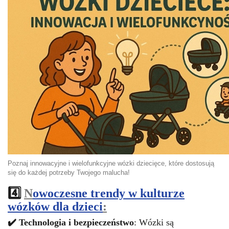
Poznaj innowacyjne i wielofunkcyjne wózki dziecięce, które dostosują
się do każdej potrzeby Twojego malucha!
4️⃣
N
owoczesne trendy w kulturze
wózków dla dzieci
:
✔️ Technologia i bezpieczeństwo
: Wózki są