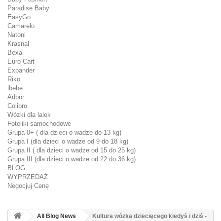
Paradise Baby
EasyGo
Camarelo
Natoni
Krasnal
Bexa
Euro Cart
Expander
Riko
ibebe
Adbor
Colibro
Wózki dla lalek
Foteliki samochodowe
Grupa 0+ ( dla dzieci o wadze do 13 kg)
Grupa I (dla dzieci o wadze od 9 do 18 kg)
Grupa II ( dla dzieci o wadze od 15 do 25 kg)
Grupa III (dla dzieci o wadze od 22 do 36 kg)
BLOG
WYPRZEDAŻ
Negocjuj Cenę
All Blog News
Kultura wózka dziecięcego kiedyś i dziś -