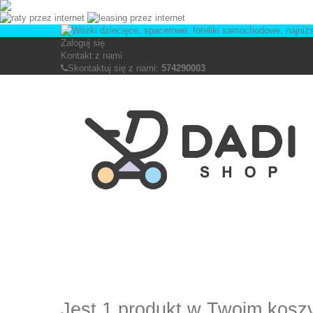
Zaloguj się
Kontakt z nami
Skontaktuj się z nami:
574290003
Jest 1 produkt w Twoim kosz