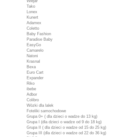
Wiejar
Tako
Lonex
Kunert
Adamex
Coletto
Baby Fashion
Paradise Baby
EasyGo
Camarelo
Natoni
Krasnal
Bexa
Euro Cart
Expander
Riko
ibebe
Adbor
Colibro
Wózki dla lalek
Foteliki samochodowe
Grupa 0+ ( dla dzieci o wadze do 13 kg)
Grupa I (dla dzieci o wadze od 9 do 18 kg)
Grupa II ( dla dzieci o wadze od 15 do 25 kg)
Grupa III (dla dzieci o wadze od 22 do 36 kg)