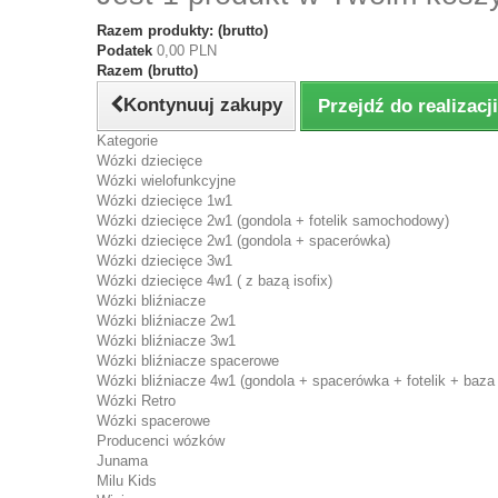
Razem produkty: (brutto)
Podatek
0,00 PLN
Razem (brutto)
Kontynuuj zakupy
Przejdź do realizac
Kategorie
Wózki dziecięce
Wózki wielofunkcyjne
Wózki dziecięce 1w1
Wózki dziecięce 2w1 (gondola + fotelik samochodowy)
Wózki dziecięce 2w1 (gondola + spacerówka)
Wózki dziecięce 3w1
Wózki dziecięce 4w1 ( z bazą isofix)
Wózki bliźniacze
Wózki bliźniacze 2w1
Wózki bliźniacze 3w1
Wózki bliźniacze spacerowe
Wózki bliźniacze 4w1 (gondola + spacerówka + fotelik + baza 
Wózki Retro
Wózki spacerowe
Producenci wózków
Junama
Milu Kids