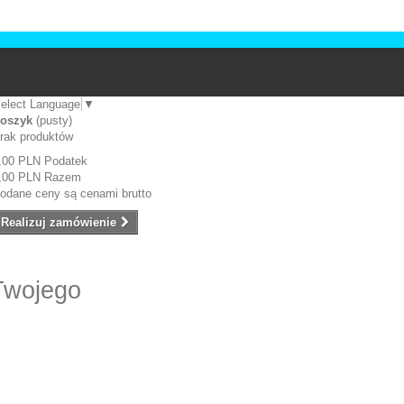
elect Language
▼
oszyk
(pusty)
rak produktów
,00 PLN
Podatek
,00 PLN
Razem
odane ceny są cenami brutto
Realizuj zamówienie
Twojego