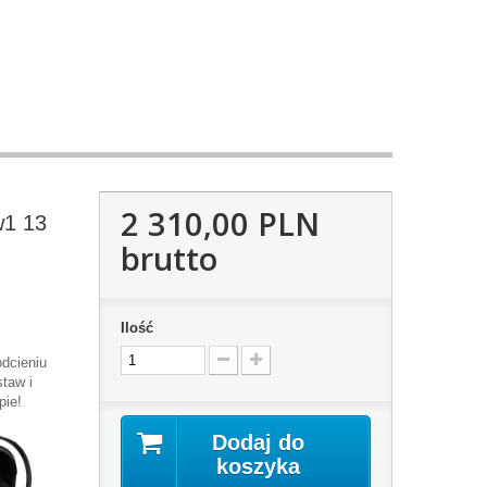
2 310,00 PLN
w1 13
brutto
Ilość
dcieniu
taw i
pie!
Dodaj do
koszyka