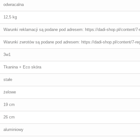
odwracalna
12,5 kg
Warunki reklamacji są podane pod adresem: https://dadi-shop.pl/content/7-
Warunki zwrotów są podane pod adresem: https://dadi-shop.pl/content/7-re
3w1
Tkanina + Eco skóra
stałe
żelowe
19 cm
26 cm
aluminiowy