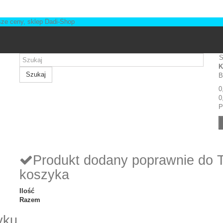
S
K
Szukaj
B
0
0
P
Produkt dodany poprawnie do 
koszyka
Ilość
Razem
yku.