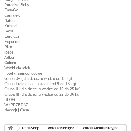
Paradise Baby
EasyGo
Camarelo
Natoni
Krasnal
Bexa
Euro Cart
Expander
Riko
ibebe
Adbor
Colibro
Wózki dla lalek
Foteliki samochodowe
Grupa 0+ ( dla dzieci o wadze do 13 kg)
Grupa I (dla dzieci o wadze od 9 do 18 kg)
Grupa II ( dla dzieci o wadze od 15 do 25 kg)
Grupa III (dla dzieci o wadze od 22 do 36 kg)
BLOG
WYPRZEDAŻ
Negocjuj Cenę
Dadi-Shop
Wózki dziecięce
Wózki wielofunkcyjne