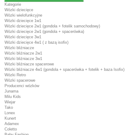
Kategorie
Wózki dziecięce
Wózki wielofunkcyjne
Wózki dziecięce 1w1
Wózki dziecięce 2w1 (gondola + fotelik samochodowy)
Wózki dziecięce 2w1 (gondola + spacerówka)
Wózki dziecięce 3w1
Wózki dziecięce 4w1 ( z bazą isofix)
Wózki bliźniacze
Wózki bliźniacze 2w1
Wózki bliźniacze 3w1
Wózki bliźniacze spacerowe
Wózki bliźniacze 4w1 (gondola + spacerówka + fotelik + baza Isofix)
Wózki Retro
Wózki spacerowe
Producenci wózków
Junama
Milu Kids
Wiejar
Tako
Lonex
Kunert
Adamex
Coletto
Baby Fashion