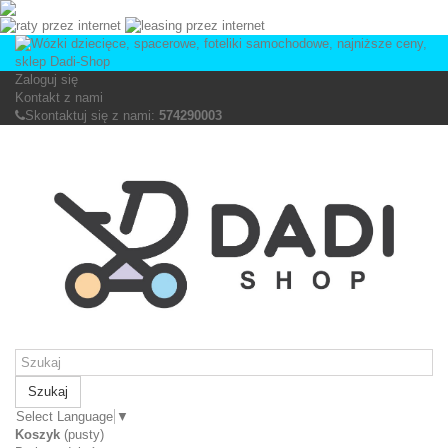
Zaloguj się
Kontakt z nami
Skontaktuj się z nami:
574290003
Szukaj
Select Language
▼
Koszyk
(pusty)