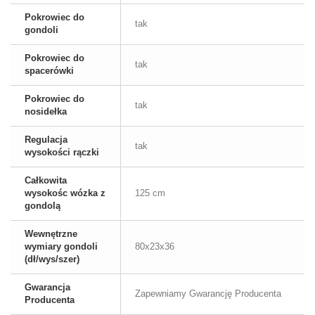
Pokrowiec do
tak
gondoli
Pokrowiec do
tak
spacerówki
Pokrowiec do
tak
nosidełka
Regulacja
tak
wysokości rączki
Całkowita
wysokośc wózka z
125 cm
gondolą
Wewnętrzne
wymiary gondoli
80x23x36
(dł/wys/szer)
Gwarancja
Zapewniamy Gwarancję Producenta
Producenta