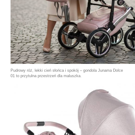
Pudrowy róż, lekki cień słońca i spokój – gondola Junama Dolce
01 to przytulna przestrzeń dla maluszka.