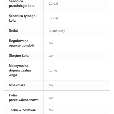
Średnica
10 cali
przedniego koła
Średnica tylnego
12 cali
koła
Stelaż
aluminiowy
Regulowane
tak
oparcie gondoli
Skrętne koła
tak
Maksymalna
dopuszczalna
15 kg
waga
Moskitiera
tak
Folia
tak
przeciwdeszczowa
Torba w zestawie
tak