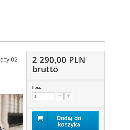
2 290,00 PLN
ęcy 02
brutto
Ilość
Dodaj do
koszyka