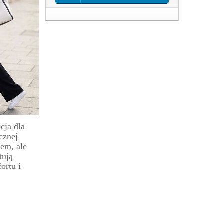
cja dla
cznej
em, ale
tują
ortu i