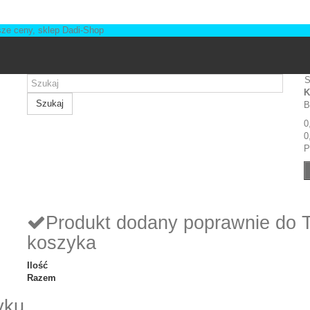
S
K
Szukaj
B
0
0
P
Produkt dodany poprawnie do 
koszyka
Ilość
Razem
yku.