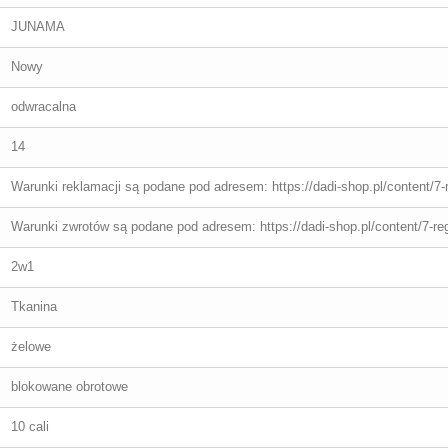
JUNAMA
Nowy
odwracalna
14
Warunki reklamacji są podane pod adresem: https://dadi-shop.pl/content/7-
Warunki zwrotów są podane pod adresem: https://dadi-shop.pl/content/7-re
2w1
Tkanina
żelowe
blokowane obrotowe
10 cali