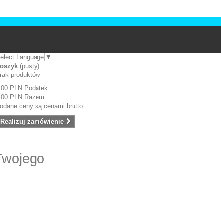
elect Language
▼
oszyk
(pusty)
rak produktów
,00 PLN
Podatek
,00 PLN
Razem
odane ceny są cenami brutto
Realizuj zamówienie
Twojego