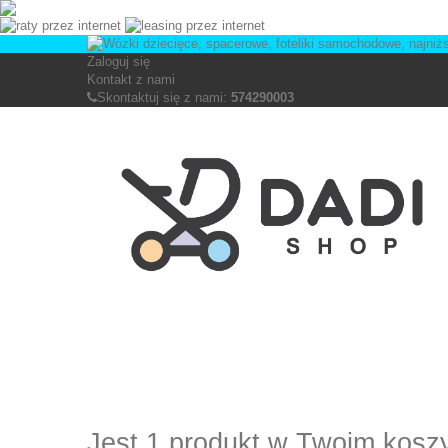
Zaloguj się
Kontakt z nami
Skontaktuj się z nami:
574290003
Jest 1 produkt w Twoim kosz