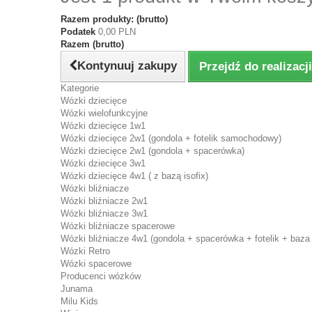
Razem produkty: (brutto)
Podatek
0,00 PLN
Razem (brutto)
Kontynuuj zakupy
Przejdź do realizac
Kategorie
Wózki dziecięce
Wózki wielofunkcyjne
Wózki dziecięce 1w1
Wózki dziecięce 2w1 (gondola + fotelik samochodowy)
Wózki dziecięce 2w1 (gondola + spacerówka)
Wózki dziecięce 3w1
Wózki dziecięce 4w1 ( z bazą isofix)
Wózki bliźniacze
Wózki bliźniacze 2w1
Wózki bliźniacze 3w1
Wózki bliźniacze spacerowe
Wózki bliźniacze 4w1 (gondola + spacerówka + fotelik + baza 
Wózki Retro
Wózki spacerowe
Producenci wózków
Junama
Milu Kids