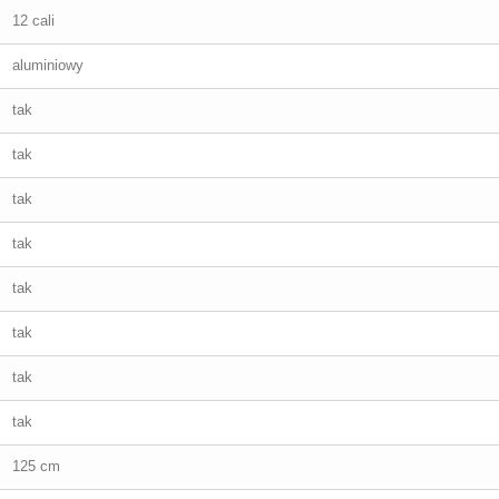
12 cali
aluminiowy
tak
tak
tak
tak
tak
tak
tak
tak
125 cm