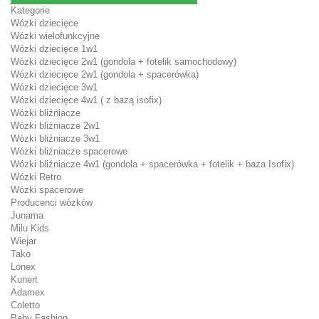
Kategorie
Wózki dziecięce
Wózki wielofunkcyjne
Wózki dziecięce 1w1
Wózki dziecięce 2w1 (gondola + fotelik samochodowy)
Wózki dziecięce 2w1 (gondola + spacerówka)
Wózki dziecięce 3w1
Wózki dziecięce 4w1 ( z bazą isofix)
Wózki bliźniacze
Wózki bliźniacze 2w1
Wózki bliźniacze 3w1
Wózki bliźniacze spacerowe
Wózki bliźniacze 4w1 (gondola + spacerówka + fotelik + baza Isofix)
Wózki Retro
Wózki spacerowe
Producenci wózków
Junama
Milu Kids
Wiejar
Tako
Lonex
Kunert
Adamex
Coletto
Baby Fashion