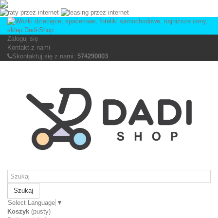
Zaloguj się
Kontakt z nami
Skontaktuj się z nami:
574290003
Szukaj
Select Language
▼
Koszyk
(pusty)