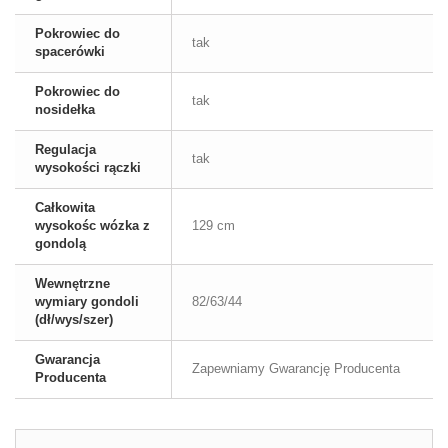
Pokrowiec do
tak
spacerówki
Pokrowiec do
tak
nosidełka
Regulacja
tak
wysokości rączki
Całkowita
wysokośc wózka z
129 cm
gondolą
Wewnętrzne
wymiary gondoli
82/63/44
(dł/wys/szer)
Gwarancja
Zapewniamy Gwarancję Producenta
Producenta