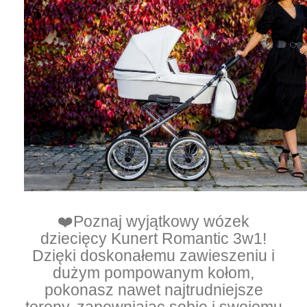
❤️Poznaj wyjątkowy wózek
dziecięcy Kunert Romantic 3w1!
Dzięki doskonałemu zawieszeniu i
dużym pompowanym kołom,
pokonasz nawet najtrudniejsze