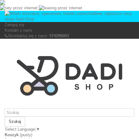
Zaloguj się
Kontakt z nami
Skontaktuj się z nami:
574290003
Szukaj
Select Language
▼
Koszyk
(pusty)