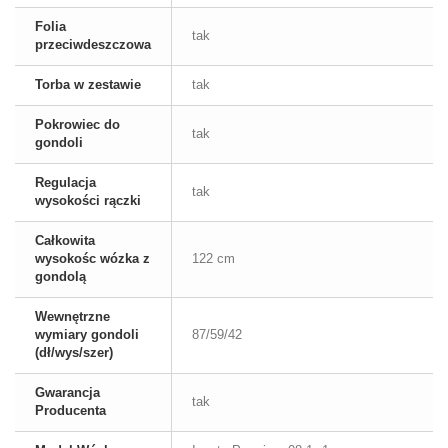
Folia
tak
przeciwdeszczowa
Torba w zestawie
tak
Pokrowiec do
tak
gondoli
Regulacja
tak
wysokości rączki
Całkowita
wysokośc wózka z
122 cm
gondolą
Wewnętrzne
wymiary gondoli
87/59/42
(dł/wys/szer)
Gwarancja
tak
Producenta