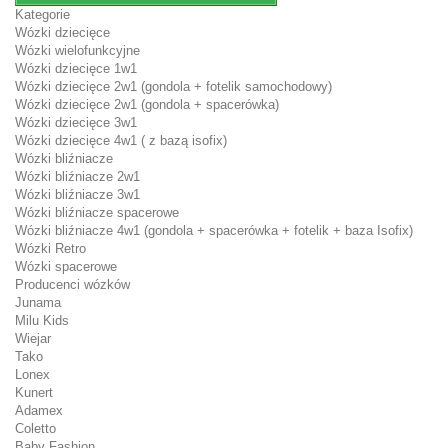
Kategorie
Wózki dziecięce
Wózki wielofunkcyjne
Wózki dziecięce 1w1
Wózki dziecięce 2w1 (gondola + fotelik samochodowy)
Wózki dziecięce 2w1 (gondola + spacerówka)
Wózki dziecięce 3w1
Wózki dziecięce 4w1 ( z bazą isofix)
Wózki bliźniacze
Wózki bliźniacze 2w1
Wózki bliźniacze 3w1
Wózki bliźniacze spacerowe
Wózki bliźniacze 4w1 (gondola + spacerówka + fotelik + baza Isofix)
Wózki Retro
Wózki spacerowe
Producenci wózków
Junama
Milu Kids
Wiejar
Tako
Lonex
Kunert
Adamex
Coletto
Baby Fashion