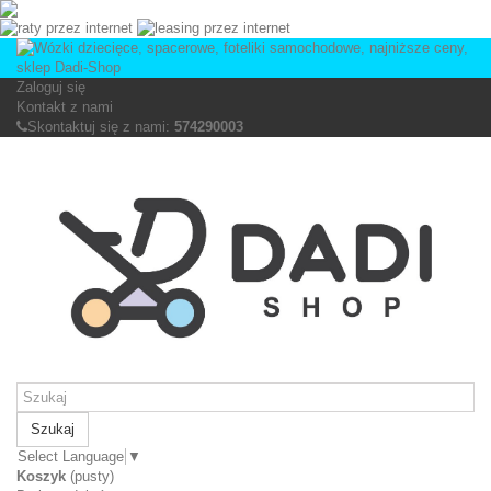
Zaloguj się
Kontakt z nami
Skontaktuj się z nami:
574290003
Szukaj
Select Language
▼
Koszyk
(pusty)