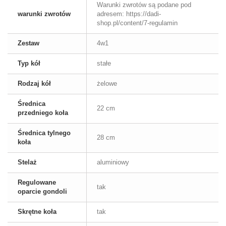
Warunki zwrotów są podane pod
warunki zwrotów
adresem: https://dadi-
shop.pl/content/7-regulamin
Zestaw
4w1
Typ kół
stałe
Rodzaj kół
żelowe
Średnica
22 cm
przedniego koła
Średnica tylnego
28 cm
koła
Stelaż
aluminiowy
Regulowane
tak
oparcie gondoli
Skrętne koła
tak