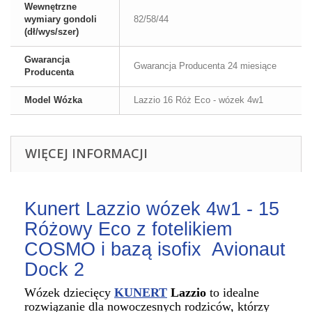
Wewnętrzne
wymiary gondoli
82/58/44
(dł/wys/szer)
Gwarancja
Gwarancja Producenta 24 miesiące
Producenta
Model Wózka
Lazzio 16 Róż Eco - wózek 4w1
WIĘCEJ INFORMACJI
Kunert Lazzio wózek 4w1 - 15
Różowy Eco z fotelikiem
COSMO i bazą isofix Avionaut
Dock 2
Wózek dziecięcy
KUNERT
Lazzio
to idealne
rozwiązanie dla nowoczesnych rodziców, którzy