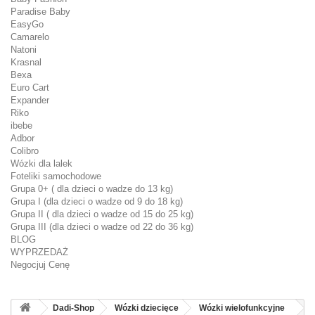
Paradise Baby
EasyGo
Camarelo
Natoni
Krasnal
Bexa
Euro Cart
Expander
Riko
ibebe
Adbor
Colibro
Wózki dla lalek
Foteliki samochodowe
Grupa 0+ ( dla dzieci o wadze do 13 kg)
Grupa I (dla dzieci o wadze od 9 do 18 kg)
Grupa II ( dla dzieci o wadze od 15 do 25 kg)
Grupa III (dla dzieci o wadze od 22 do 36 kg)
BLOG
WYPRZEDAŻ
Negocjuj Cenę
Dadi-Shop
Wózki dziecięce
Wózki wielofunkcyjne