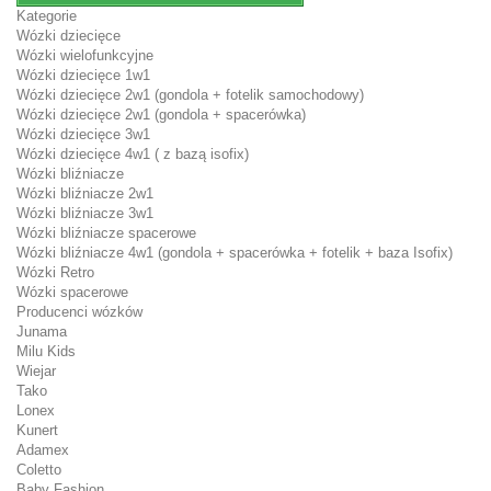
Kategorie
Wózki dziecięce
Wózki wielofunkcyjne
Wózki dziecięce 1w1
Wózki dziecięce 2w1 (gondola + fotelik samochodowy)
Wózki dziecięce 2w1 (gondola + spacerówka)
Wózki dziecięce 3w1
Wózki dziecięce 4w1 ( z bazą isofix)
Wózki bliźniacze
Wózki bliźniacze 2w1
Wózki bliźniacze 3w1
Wózki bliźniacze spacerowe
Wózki bliźniacze 4w1 (gondola + spacerówka + fotelik + baza Isofix)
Wózki Retro
Wózki spacerowe
Producenci wózków
Junama
Milu Kids
Wiejar
Tako
Lonex
Kunert
Adamex
Coletto
Baby Fashion