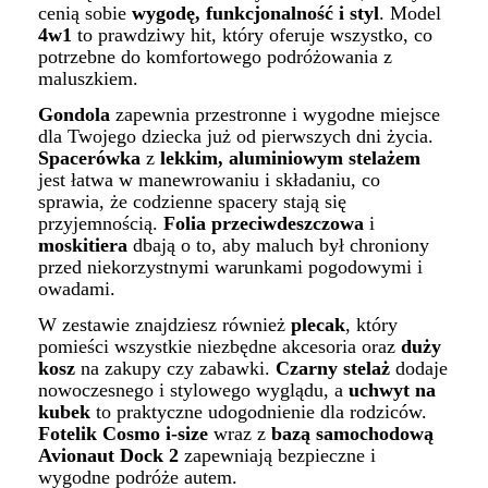
cenią sobie
wygodę, funkcjonalność i styl
. Model
4w1
to prawdziwy hit, który oferuje wszystko, co
potrzebne do komfortowego podróżowania z
maluszkiem.
Gondola
zapewnia przestronne i wygodne miejsce
dla Twojego dziecka już od pierwszych dni życia.
Spacerówka
z
lekkim, aluminiowym stelażem
jest łatwa w manewrowaniu i składaniu, co
sprawia, że codzienne spacery stają się
przyjemnością.
Folia przeciwdeszczowa
i
moskitiera
dbają o to, aby maluch był chroniony
przed niekorzystnymi warunkami pogodowymi i
owadami.
W zestawie znajdziesz również
plecak
, który
pomieści wszystkie niezbędne akcesoria oraz
duży
kosz
na zakupy czy zabawki.
Czarny stelaż
dodaje
nowoczesnego i stylowego wyglądu, a
uchwyt na
kubek
to praktyczne udogodnienie dla rodziców.
F
otelik Cosmo i-size
wraz z
bazą samochodową
Avionaut Dock 2
zapewniają bezpieczne i
wygodne podróże autem.