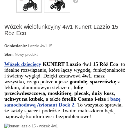
Wózek wielofunkcyjny 4w1 Kunert Lazzio 15
Róż Eco
Odniesienie:
Lazzio 4w1 15
Stan:
Nowy produkt
Wózek dziecięcy
KUNERT Lazzio 4w1 15 Róż Eco
to
idealne rozwiązanie, które łączy wygodę, funkcjonalność
i świetny wygląd. Dzięki zestawowi
4w1
, masz
wszystko, czego potrzebujesz:
gondolę
,
spacerówkę
z
lekkim, aluminiowym stelażem,
folię
przeciwdeszczową
,
moskitierę
,
plecak
,
duży kosz
,
uchwyt na kubek
, a także
fotelik Cosmo i-size
i
bazę
samochodową Avionaut Dock 2
. To wszystko sprawia,
że każdy spacer i podróż z Twoim maluszkiem będą
naprawdę komfortowe i bezproblemowe!