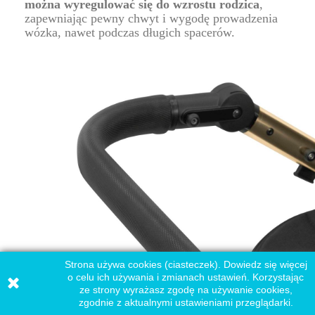
można wyregulować się do wzrostu rodzica
,
zapewniając pewny chwyt i wygodę prowadzenia
wózka, nawet podczas długich spacerów.
Strona używa cookies (ciasteczek). Dowiedz się więcej
o celu ich używania i zmianach ustawień. Korzystając
ze strony wyrażasz zgodę na używanie cookies,
zgodnie z aktualnymi ustawieniami przeglądarki.