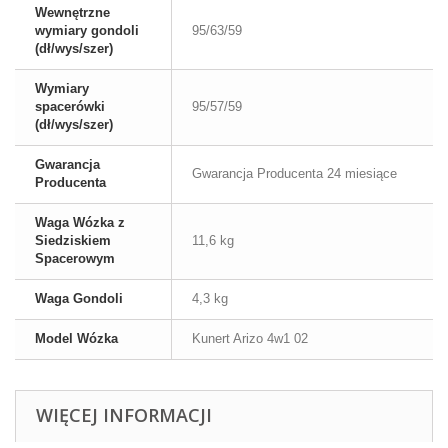
Wewnętrzne
wymiary gondoli
95/63/59
(dł/wys/szer)
Wymiary
spacerówki
95/57/59
(dł/wys/szer)
Gwarancja
Gwarancja Producenta 24 miesiące
Producenta
Waga Wózka z
Siedziskiem
11,6 kg
Spacerowym
Waga Gondoli
4,3 kg
Model Wózka
Kunert Arizo 4w1 02
WIĘCEJ INFORMACJI