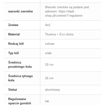
Warunki zwrotów są podane pod
warunki zwrotów
adresem: https://dadi-
shop.pl/content/7-regulamin
Zestaw
4w1
Materiał
Tkanina + Eco skóra
Rodzaj kół
żelowe
Typ kół
stałe
Średnica
19 cm
przedniego koła
Średnica tylnego
26 cm
koła
Stelaż
aluminiowy
Regulowane
tak
oparcie gondoli