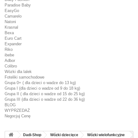
Paradise Baby
EasyGo
Camarelo
Natoni
Krasnal
Bexa
Euro Cart
Expander
Riko
ibebe
Adbor
Colibro
Wózki dla lalek
Foteliki samochodowe
Grupa 0+ ( dla dzieci o wadze do 13 kg)
Grupa I (dla dzieci o wadze od 9 do 18 kg)
Grupa II ( dla dzieci o wadze od 15 do 25 kg)
Grupa III (dla dzieci o wadze od 22 do 36 kg)
BLOG
WYPRZEDAŻ
Negocjuj Cenę
Dadi-Shop
Wózki dziecięce
Wózki wielofunkcyjne