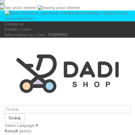
Zaloguj się
Kontakt z nami
Skontaktuj się z nami:
574290003
Szukaj
Select Language
▼
Koszyk
(pusty)