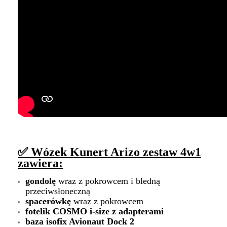
✅ Wózek Kunert Arizo zestaw 4w1
zawiera:
gondolę
wraz z pokrowcem i bledną
przeciwsłoneczną
spacerówkę
wraz z pokrowcem
fotelik COSMO i-size z adapterami
baza isofix Avionaut Dock 2