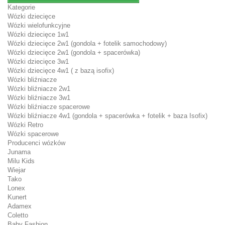
Kategorie
Wózki dziecięce
Wózki wielofunkcyjne
Wózki dziecięce 1w1
Wózki dziecięce 2w1 (gondola + fotelik samochodowy)
Wózki dziecięce 2w1 (gondola + spacerówka)
Wózki dziecięce 3w1
Wózki dziecięce 4w1 ( z bazą isofix)
Wózki bliźniacze
Wózki bliźniacze 2w1
Wózki bliźniacze 3w1
Wózki bliźniacze spacerowe
Wózki bliźniacze 4w1 (gondola + spacerówka + fotelik + baza Isofix)
Wózki Retro
Wózki spacerowe
Producenci wózków
Junama
Milu Kids
Wiejar
Tako
Lonex
Kunert
Adamex
Coletto
Baby Fashion