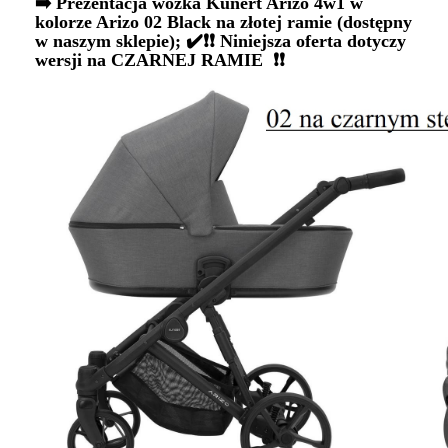
➡️ Prezentacja wózka Kunert Arizo 4w1 w
kolorze Arizo 02 Black na złotej ramie (dostępny
w naszym sklepie); ✔️❗❗ Niniejsza oferta dotyczy
wersji na CZARNEJ RAMIE ❗❗